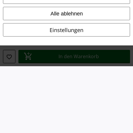
Impressum
Alle ablehnen
Datenschutz
Einstellungen
Entsorgung und Umweltschutz
Konformitätserklärung
In den Warenkorb
Information zur Barrierefreiheit
Cookie-Einstellungen
Vertrag widerrufen
Alle Preise inkl. gesetzlicher Mehrwertsteuer, zzgl.
Versandkosten
© 1986-2026 E.M.P. Merchandising HGmbH