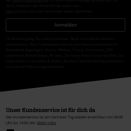
der
Datenschutzerklärung
. Ich kann meine Einwilligung jederzeit z. B.
durch Anklicken des Abmeldelinks widerrufen.
Hier
kann ich mich vom Newsletter wieder abmelden.
Anmelden
*4 Wochen gültig. Nur online einlösbar. Nicht mit anderen Aktionen
kombinierbar. Nach Codeeingabe wird dir der Rabatt automatisch im
Warenkorb abgezogen. Bücher, Medien, Tickets, Rammstein, (Till)
Lindemann, Böhse Onkelz, Broilers, Die Ärzte, Feine Sahne Fischfilet, Die
Toten Hosen, Gutscheine & Artikel, die einen Spendenbeitrag beinhalten,
sind von der Aktion ausgeschlossen.
Unser Kundenservice ist für dich da
Der Kundenservice ist am nächsten Tag wieder erreichbar von 09:00
Uhr bis 14:00 Uhr.
Mehr Infos