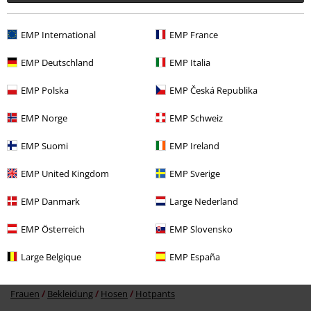
Zuletzt angesehene Artikel
EMP International
EMP France
EMP Deutschland
EMP Italia
EMP Polska
EMP Česká Republika
EMP Norge
EMP Schweiz
EMP Suomi
EMP Ireland
%
EMP United Kingdom
EMP Sverige
11,99 €
EMP Danmark
Large Nederland
EMP Österreich
EMP Slovensko
Mehr Kategorien. Mehr Möglichkeiten.
Large Belgique
EMP España
Sale %
Bekleidung
Hosen & Shorts
Frauen
Bekleidung
Hosen
Hotpants