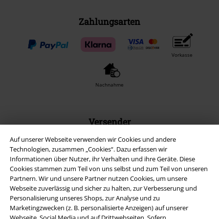
Zahlungsarten
Vorkasse
Nachnahme
Versender
Auf unserer Webseite verwenden wir Cookies und andere
Technologien, zusammen „Cookies“. Dazu erfassen wir
Informationen über Nutzer, ihr Verhalten und ihre Geräte. Diese
Cookies stammen zum Teil von uns selbst und zum Teil von unseren
Partnern. Wir und unsere Partner nutzen Cookies, um unsere
EMP App
Webseite zuverlässig und sicher zu halten, zur Verbesserung und
Lade dir jetzt kostenlos unsere neue EMP App runter und genieße
Personalisierung unseres Shops, zur Analyse und zu
die vielen neuen Funktionen und Vorteile!
Marketingzwecken (z. B. personalisierte Anzeigen) auf unserer
Webseite, Social Media und auf Drittwebseiten. Sofern