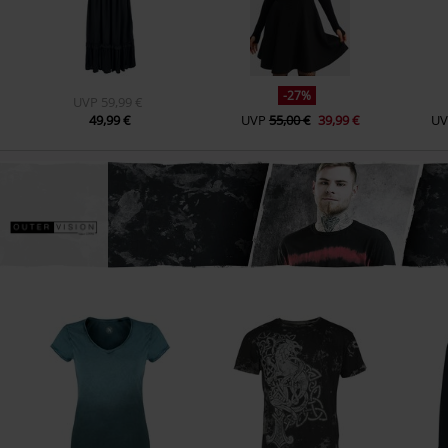
-27%
UVP
59,99 €
49,99 €
UVP
55,00 €
39,99 €
UV