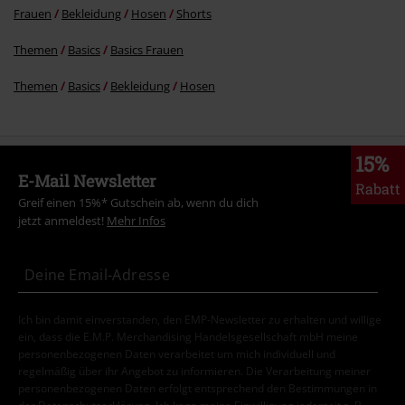
Frauen
Bekleidung
Hosen
Shorts
Themen
Basics
Basics Frauen
Themen
Basics
Bekleidung
Hosen
15%
E-Mail Newsletter
Rabatt
Greif einen 15%* Gutschein ab, wenn du dich
jetzt anmeldest!
Mehr Infos
Ich bin damit einverstanden, den EMP-Newsletter zu erhalten und willige
ein, dass die E.M.P. Merchandising Handelsgesellschaft mbH meine
personenbezogenen Daten verarbeitet um mich individuell und
regelmäßig über ihr Angebot zu informieren. Die Verarbeitung meiner
personenbezogenen Daten erfolgt entsprechend den Bestimmungen in