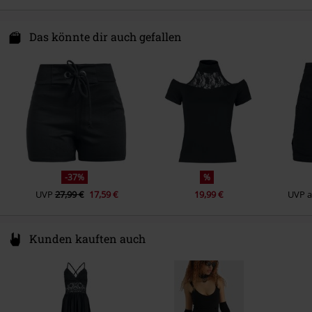
Elasthan
Outer Vision s. l.
Pflegehinweis
Maschinenwäsche
Avda Paisos Catalanes 168
Das könnte dir auch gefallen
Textilesiegel/Nachhaltigkeit
OEKO-TEX ® Standard 100
17457 Riudellots de la Selva- GIRONA
Spain
https://www.outer-vision.com/es/
-37%
%
UVP
27,99 €
17,59 €
19,99 €
UVP
Kunden kauften auch