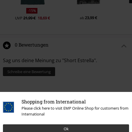
-15%
23,99 €
UVP
21,99 €
18,69 €
ab
0 Bewertungen
Sag uns deine Meinung zu "Short Estrella".
Schreibe eine Bewertung
Shopping from International
Please click here to visit EMP Online Shop for customers from
International
Ok