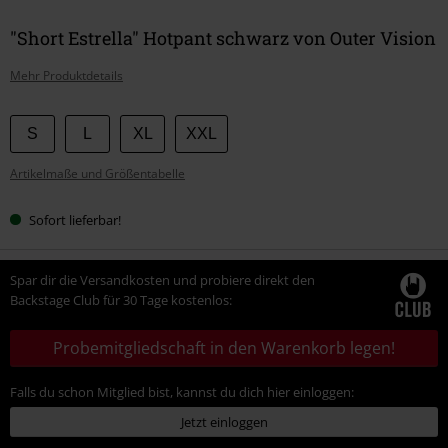
"Short Estrella" Hotpant schwarz von Outer Vision
Mehr Produktdetails
Wähle
S
L
XL
XXL
deine
Artikelmaße und Größentabelle
Größe
Sofort lieferbar!
Spar dir die Versandkosten und probiere direkt den
Backstage Club für 30 Tage kostenlos:
Probemitgliedschaft in den Warenkorb legen!
Falls du schon Mitglied bist, kannst du dich hier einloggen:
Jetzt einloggen