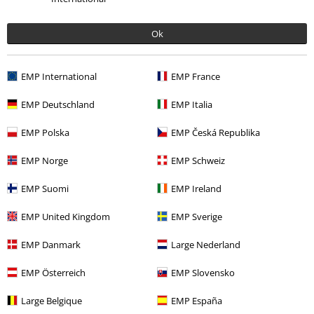
13,99 €
Ok
Mehr Kategorien. Mehr Möglichkeiten.
EMP International
EMP France
Themen
Schwarze Kleidung
EMP Deutschland
EMP Italia
Sale %
Frauen
Bekleidung
T-Shirts & Tops
Tops
EMP Polska
EMP Česká Republika
Frauen
Bekleidung
T-Shirts & Tops
Tops
EMP Norge
EMP Schweiz
Sale %
OUTLET
Tops & Tanks
EMP Suomi
EMP Ireland
Sale %
Markenkleidung
Spiral
EMP United Kingdom
EMP Sverige
EMP Danmark
Large Nederland
15%
E-Mail Newsletter
Rabatt
EMP Österreich
EMP Slovensko
Greif einen 15%* Gutschein ab, wenn du dich
jetzt anmeldest!
Mehr Infos
Large Belgique
EMP España