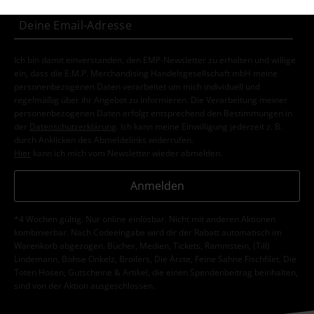
Ich bin damit einverstanden, den EMP-Newsletter zu erhalten und willige
ein, dass die E.M.P. Merchandising Handelsgesellschaft mbH meine
personenbezogenen Daten verarbeitet um mich individuell und
regelmäßig über ihr Angebot zu informieren. Die Verarbeitung meiner
personenbezogenen Daten erfolgt entsprechend den Bestimmungen in
der
Datenschutzerklärung
. Ich kann meine Einwilligung jederzeit z. B.
durch Anklicken des Abmeldelinks widerrufen.
Hier
kann ich mich vom Newsletter wieder abmelden.
Anmelden
*4 Wochen gültig. Nur online einlösbar. Nicht mit anderen Aktionen
kombinierbar. Nach Codeeingabe wird dir der Rabatt automatisch im
Warenkorb abgezogen. Bücher, Medien, Tickets, Rammstein, (Till)
Lindemann, Böhse Onkelz, Broilers, Die Ärzte, Feine Sahne Fischfilet, Die
Toten Hosen, Gutscheine & Artikel, die einen Spendenbeitrag beinhalten,
sind von der Aktion ausgeschlossen.