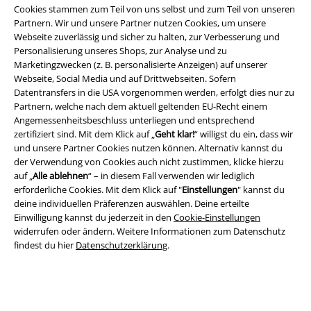
Cookies stammen zum Teil von uns selbst und zum Teil von unseren
Partnern. Wir und unsere Partner nutzen Cookies, um unsere
Webseite zuverlässig und sicher zu halten, zur Verbesserung und
Personalisierung unseres Shops, zur Analyse und zu
Marketingzwecken (z. B. personalisierte Anzeigen) auf unserer
Webseite, Social Media und auf Drittwebseiten. Sofern
Rechtliches
Datentransfers in die USA vorgenommen werden, erfolgt dies nur zu
Partnern, welche nach dem aktuell geltenden EU-Recht einem
AGB
Angemessenheitsbeschluss unterliegen und entsprechend
zertifiziert sind. Mit dem Klick auf „
Geht klar!
“ willigst du ein, dass wir
Impressum
und unsere Partner Cookies nutzen können. Alternativ kannst du
der Verwendung von Cookies auch nicht zustimmen, klicke hierzu
Datenschutz
auf „
Alle ablehnen
“ – in diesem Fall verwenden wir lediglich
erforderliche Cookies. Mit dem Klick auf "
Einstellungen
" kannst du
Entsorgung und Umweltschutz
deine individuellen Präferenzen auswählen. Deine erteilte
Einwilligung kannst du jederzeit in den
Cookie-Einstellungen
widerrufen oder ändern. Weitere Informationen zum Datenschutz
Konformitätserklärung
findest du hier
Datenschutzerklärung
.
Information zur Barrierefreiheit
Cookie-Einstellungen