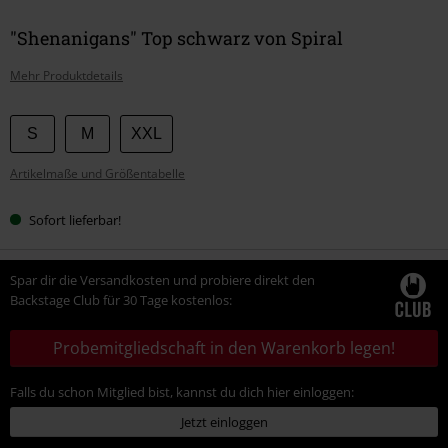
"Shenanigans" Top schwarz von Spiral
Mehr Produktdetails
Wähle
S
M
XXL
deine
Artikelmaße und Größentabelle
Größe
Sofort lieferbar!
Spar dir die Versandkosten und probiere direkt den
Backstage Club für 30 Tage kostenlos:
Probemitgliedschaft in den Warenkorb legen!
Falls du schon Mitglied bist, kannst du dich hier einloggen:
Jetzt einloggen