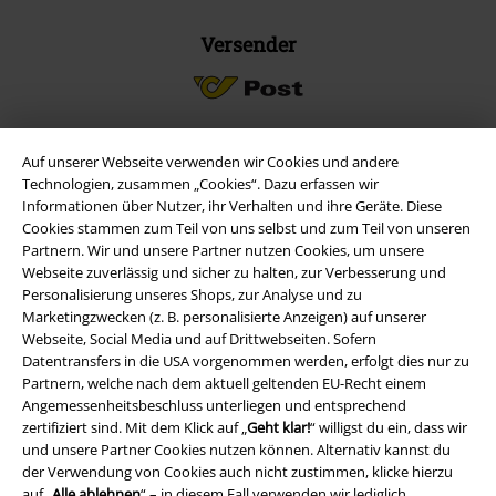
Versender
Auf unserer Webseite verwenden wir Cookies und andere
EMP App
Technologien, zusammen „Cookies“. Dazu erfassen wir
Informationen über Nutzer, ihr Verhalten und ihre Geräte. Diese
Lade dir jetzt kostenlos unsere neue EMP App runter und genieße
Cookies stammen zum Teil von uns selbst und zum Teil von unseren
die vielen neuen Funktionen und Vorteile!
Partnern. Wir und unsere Partner nutzen Cookies, um unsere
Webseite zuverlässig und sicher zu halten, zur Verbesserung und
Personalisierung unseres Shops, zur Analyse und zu
Marketingzwecken (z. B. personalisierte Anzeigen) auf unserer
Webseite, Social Media und auf Drittwebseiten. Sofern
Datentransfers in die USA vorgenommen werden, erfolgt dies nur zu
A Warner Music Group Company
Partnern, welche nach dem aktuell geltenden EU-Recht einem
Angemessenheitsbeschluss unterliegen und entsprechend
zertifiziert sind. Mit dem Klick auf „
Geht klar!
“ willigst du ein, dass wir
und unsere Partner Cookies nutzen können. Alternativ kannst du
der Verwendung von Cookies auch nicht zustimmen, klicke hierzu
auf „
Alle ablehnen
“ – in diesem Fall verwenden wir lediglich