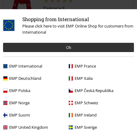
Tamara S.
5 Bewertungen
Shopping from International
Geschrieben am: Dienstag, 10.02.2026
Please click here to visit EMP Online Shop for customers from
Körpergröße in Meter: 1.70
International
Gekaufte Größe: 3xl
schönes design
Ok
das shirt sieht super aus,die qualität ist auch wie immer spitze
EMP International
EMP France
EMP Deutschland
EMP Italia
EMP Polska
EMP Česká Republika
Qualität
5
Design
EMP Norge
EMP Schweiz
5
Passform
EMP Suomi
EMP Ireland
4
Weite
EMP United Kingdom
EMP Sverige
zu eng
perfekt
zu weit