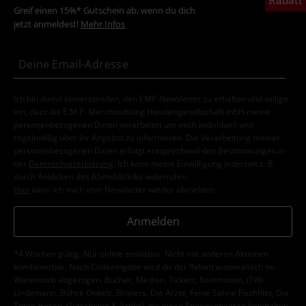
Greif einen 15%* Gutschein ab, wenn du dich
jetzt anmeldest!
Mehr Infos
Ich bin damit einverstanden, den EMP-Newsletter zu erhalten und willige
ein, dass die E.M.P. Merchandising Handelsgesellschaft mbH meine
personenbezogenen Daten verarbeitet um mich individuell und
regelmäßig über ihr Angebot zu informieren. Die Verarbeitung meiner
personenbezogenen Daten erfolgt entsprechend den Bestimmungen in
der
Datenschutzerklärung
. Ich kann meine Einwilligung jederzeit z. B.
durch Anklicken des Abmeldelinks widerrufen.
Hier
kann ich mich vom Newsletter wieder abmelden.
Anmelden
*4 Wochen gültig. Nur online einlösbar. Nicht mit anderen Aktionen
kombinierbar. Nach Codeeingabe wird dir der Rabatt automatisch im
Warenkorb abgezogen. Bücher, Medien, Tickets, Rammstein, (Till)
Lindemann, Böhse Onkelz, Broilers, Die Ärzte, Feine Sahne Fischfilet, Die
Toten Hosen, Gutscheine & Artikel, die einen Spendenbeitrag beinhalten,