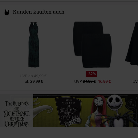
Kunden kauften auch
-32%
UVP
ab
49,99 €
39,99 €
UVP
24,99 €
16,99 €
UV
ab