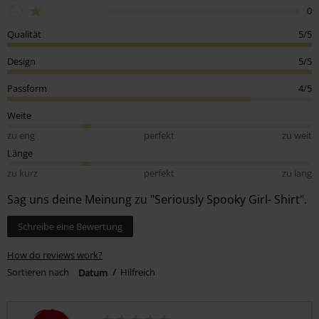
0
Qualität
5/5
Design
5/5
Passform
4/5
Weite
zu eng
perfekt
zu weit
Länge
zu kurz
perfekt
zu lang
Sag uns deine Meinung zu "Seriously Spooky Girl- Shirt".
Schreibe eine Bewertung
How do reviews work?
Sortieren nach
Datum
Hilfreich