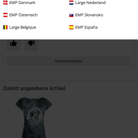
Länge
EMP Danmark
Large Nederland
zu kurz
perfekt
zu lang
EMP Österreich
EMP Slovensko
Verifizierte Rezension
Large Belgique
EMP España
War diese Bewertung hilfreich für dich?
Kommentieren
Zuletzt angesehene Artikel
Kommentar jetzt abschicken!