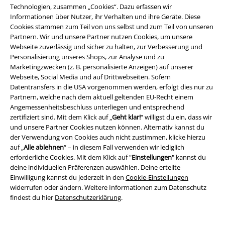
Technologien, zusammen „Cookies“. Dazu erfassen wir
Für Freizeit, Beruf, Sport und Festivals
Informationen über Nutzer, ihr Verhalten und ihre Geräte. Diese
Cookies stammen zum Teil von uns selbst und zum Teil von unseren
Auch wenn das Hauptaugenmerk bei EMP auf Fan- und Band-Merch
Partnern. Wir und unsere Partner nutzen Cookies, um unsere
liegt, findest du hier T-Shirts, die sich durchaus auch für das Büro eignen.
Webseite zuverlässig und sicher zu halten, zur Verbesserung und
Darunter sind unter anderem neutral gestaltete Basics sowie attraktive
Personalisierung unseres Shops, zur Analyse und zu
Casual-Wear- und Streetwear-Shirts. Auch T-Shirts für den Sportler gibt
Marketingzwecken (z. B. personalisierte Anzeigen) auf unserer
es bei EMP – und selbstverständlich auch Kleidung für die Freizeit und
Webseite, Social Media und auf Drittwebseiten. Sofern
den Besuch von Konzerten und Festivals.
Datentransfers in die USA vorgenommen werden, erfolgt dies nur zu
Partnern, welche nach dem aktuell geltenden EU-Recht einem
Was trägt der stilbewusste Szene-Gänger?
Angemessenheitsbeschluss unterliegen und entsprechend
zertifiziert sind. Mit dem Klick auf „
Geht klar!
“ willigst du ein, dass wir
Für Szene-Gänger unterschiedlicher Genres hält EMP die passenden T-
und unsere Partner Cookies nutzen können. Alternativ kannst du
Shirts bereit. Von der Rockwear über Wikinger- und Mittelalter-Mode bis
der Verwendung von Cookies auch nicht zustimmen, klicke hierzu
hin zum Punk findet jeder sein Lieblingsteil. Fans des Rockabilly
auf „
Alle ablehnen
“ – in diesem Fall verwenden wir lediglich
kommen ebenso auf ihre Kosten wie alle Anhänger des Industrial.
erforderliche Cookies. Mit dem Klick auf "
Einstellungen
" kannst du
Besonders zahlreich sind die Modelle, die sich der Gothic-Kultur
deine individuellen Präferenzen auswählen. Deine erteilte
widmen. Die schwarze Romantik spielt im Sortiment eine ähnlich große
Einwilligung kannst du jederzeit in den
Cookie-Einstellungen
Rolle wie Fantasy. Nicht alle Gothic-
T-Shirts
sind jedoch nur mystisch
widerrufen oder ändern. Weitere Informationen zum Datenschutz
gestaltet, es gibt auch Motive im Splatter- und Horror-Stil.
findest du hier
Datenschutzerklärung
.
Nichts versäumen – im T-Shirt Shop von EMP stöbern!