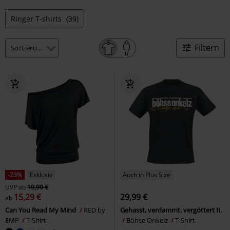
Ringer T-shirts
(39)
Filtern
-23%
Exklusiv
Auch in Plus Size
UVP
ab
19,99 €
15,29 €
29,99 €
ab
Can You Read My Mind
RED by
Gehasst, verdammt, vergöttert II.
EMP
T-Shirt
Böhse Onkelz
T-Shirt