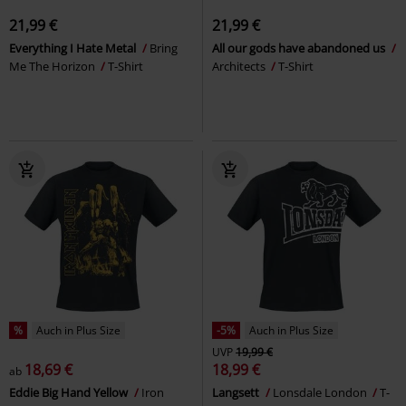
21,99 €
21,99 €
Everything I Hate Metal
Bring
All our gods have abandoned us
Me The Horizon
T-Shirt
Architects
T-Shirt
%
Auch in Plus Size
-5%
Auch in Plus Size
UVP
19,99 €
18,69 €
18,99 €
ab
Eddie Big Hand Yellow
Iron
Langsett
Lonsdale London
T-