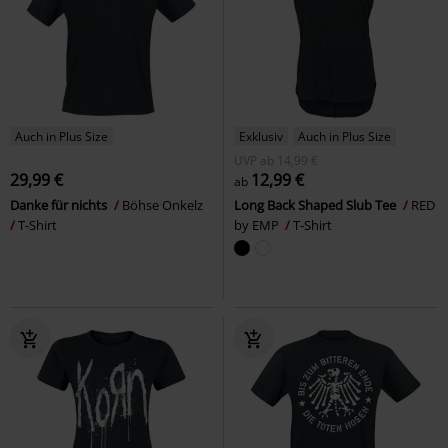
Auch in Plus Size
Exklusiv
Auch in Plus Size
UVP
ab
14,99 €
29,99 €
12,99 €
ab
Danke für nichts
Böhse Onkelz
Long Back Shaped Slub Tee
RED
T-Shirt
by EMP
T-Shirt