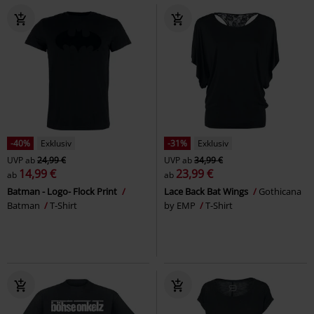
-40%
Exklusiv
-31%
Exklusiv
UVP
ab
24,99 €
UVP
ab
34,99 €
14,99 €
23,99 €
ab
ab
Batman - Logo- Flock Print
Lace Back Bat Wings
Gothicana
Batman
T-Shirt
by EMP
T-Shirt