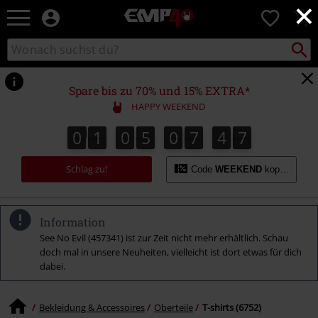
×
EMP
0
Merchandise
-
Packst
Katalog
suchen
Fanartikel
durchsuchen
Shop
für
Spare bis zu 70% und 15% EXTRA*
Rock
HAPPY WEEKEND
&
Entertainment
0
1
0
5
0
7
4
6
0
1
0
5
0
7
4
5
4
5
4
7
6
Schlag zu!
Code
WEEKEND
kopieren
Information
See No Evil (457341) ist zur Zeit nicht mehr erhältlich. Schau
doch mal in unsere Neuheiten, vielleicht ist dort etwas für dich
dabei.
Bekleidung & Accessoires
Oberteile
T-shirts (6752)