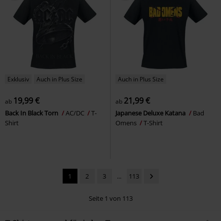
Exklusiv
Auch in Plus Size
Auch in Plus Size
19,99 €
21,99 €
ab
ab
Back In Black Torn
AC/DC
T-
Japanese Deluxe Katana
Bad
Shirt
Omens
T-Shirt
1
2
3
...
113
Seite 1 von 113