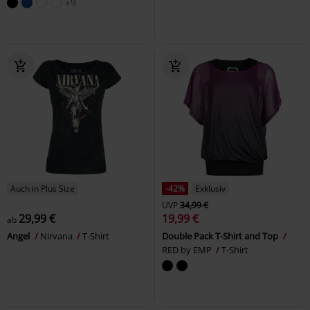
+9
Auch in Plus Size
-42%
Exklusiv
UVP
34,99 €
29,99 €
19,99 €
ab
Angel
Nirvana
T-Shirt
Double Pack T-Shirt and Top
RED by EMP
T-Shirt