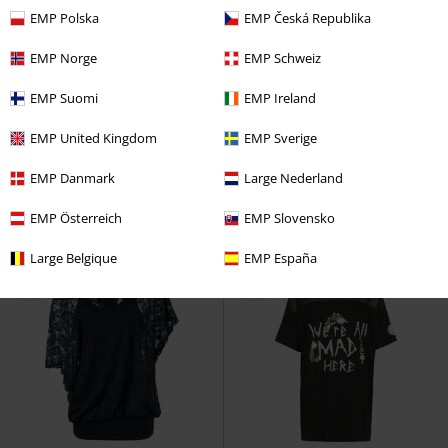
EMP Polska
EMP Česká Republika
EMP Norge
EMP Schweiz
Auch in Plus Size
Premium
-46%
Exklusiv
EMP Suomi
EMP Ireland
UVP
ab
27,99 €
UVP
27,99 €
24,99 €
14,99 €
ab
EMP United Kingdom
EMP Sverige
Templars
Sabaton
T-Shirt
Can You Read My Mind
Full
Volume by EMP
T-Shirt
EMP Danmark
Large Nederland
EMP Österreich
EMP Slovensko
Large Belgique
EMP España