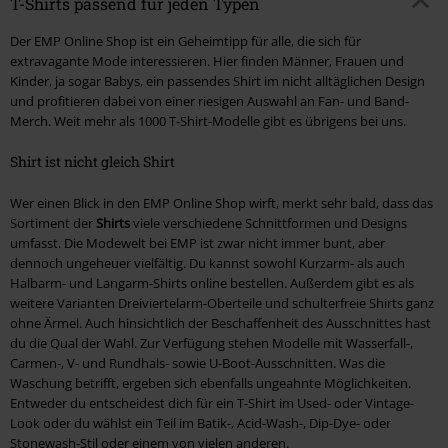
T-Shirts passend für jeden Typen
Der EMP Online Shop ist ein Geheimtipp für alle, die sich für
extravagante Mode interessieren. Hier finden Männer, Frauen und
Kinder, ja sogar Babys, ein passendes Shirt im nicht alltäglichen Design
und profitieren dabei von einer riesigen Auswahl an Fan- und Band-
Merch. Weit mehr als 1000 T-Shirt-Modelle gibt es übrigens bei uns.
Shirt ist nicht gleich Shirt
Wer einen Blick in den EMP Online Shop wirft, merkt sehr bald, dass das
Sortiment der
Shirts
viele verschiedene Schnittformen und Designs
umfasst. Die Modewelt bei EMP ist zwar nicht immer bunt, aber
dennoch ungeheuer vielfältig. Du kannst sowohl Kurzarm- als auch
Halbarm- und Langarm-Shirts online bestellen. Außerdem gibt es als
weitere Varianten Dreiviertelarm-Oberteile und schulterfreie Shirts ganz
ohne Ärmel. Auch hinsichtlich der Beschaffenheit des Ausschnittes hast
du die Qual der Wahl. Zur Verfügung stehen Modelle mit Wasserfall-,
Carmen-, V- und Rundhals- sowie U-Boot-Ausschnitten. Was die
Waschung betrifft, ergeben sich ebenfalls ungeahnte Möglichkeiten.
Entweder du entscheidest dich für ein T-Shirt im Used- oder Vintage-
Look oder du wählst ein Teil im Batik-, Acid-Wash-, Dip-Dye- oder
Stonewash-Stil oder einem von vielen anderen.