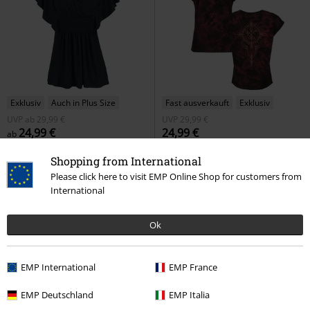
Exklusiv
Auch in Plus Size
Fast ausverkauft
Exklusiv
UVP
ab
29,99 €
UVP
29,99 €
24,99 €
24,99 €
ab
Princess Of The Night
Gothicana
Pagan Roots printed T-Shirt with
Shopping from International
by EMP
T-Shirt
wash
Black Premium by EMP
Please click here to visit EMP Online Shop for customers from
T-Shirt
International
Ok
EMP International
EMP France
EMP Deutschland
EMP Italia