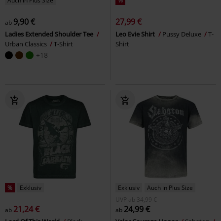
Auch in Plus Size
%
9,90 €
27,99 €
ab
Ladies Extended Shoulder Tee
Leo Evie Shirt
Pussy Deluxe
T-
Urban Classics
T-Shirt
Shirt
+18
%
Exklusiv
Exklusiv
Auch in Plus Size
UVP
ab
34,99 €
21,24 €
24,99 €
ab
ab