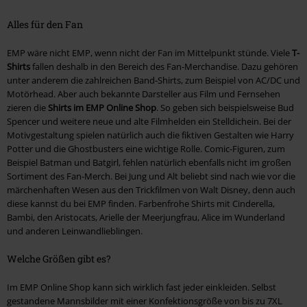
Alles für den Fan
EMP wäre nicht EMP, wenn nicht der Fan im Mittelpunkt stünde. Viele
T-
Shirts
fallen deshalb in den Bereich des Fan-Merchandise. Dazu gehören
unter anderem die zahlreichen Band-Shirts, zum Beispiel von AC/DC und
Motörhead. Aber auch bekannte Darsteller aus Film und Fernsehen
zieren die
Shirts im EMP Online Shop
. So geben sich beispielsweise Bud
Spencer und weitere neue und alte Filmhelden ein Stelldichein. Bei der
Motivgestaltung spielen natürlich auch die fiktiven Gestalten wie Harry
Potter und die Ghostbusters eine wichtige Rolle. Comic-Figuren, zum
Beispiel Batman und Batgirl, fehlen natürlich ebenfalls nicht im großen
Sortiment des Fan-Merch. Bei Jung und Alt beliebt sind nach wie vor die
märchenhaften Wesen aus den Trickfilmen von Walt Disney, denn auch
diese kannst du bei EMP finden. Farbenfrohe Shirts mit Cinderella,
Bambi, den Aristocats, Arielle der Meerjungfrau, Alice im Wunderland
und anderen Leinwandlieblingen.
Welche Größen gibt es?
Im EMP Online Shop kann sich wirklich fast jeder einkleiden. Selbst
gestandene Mannsbilder mit einer Konfektionsgröße von bis zu 7XL