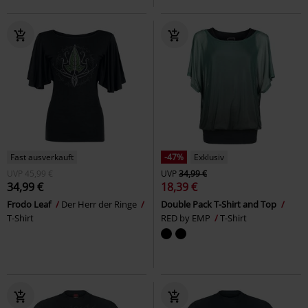
Fast ausverkauft
-47%
Exklusiv
UVP
45,99 €
UVP
34,99 €
34,99 €
18,39 €
Frodo Leaf
Der Herr der Ringe
Double Pack T-Shirt and Top
T-Shirt
RED by EMP
T-Shirt