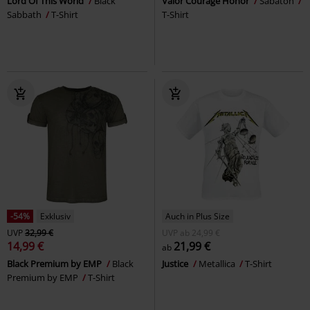
Lord Of This World
Black
Valor Courage Honor
Sabaton
Sabbath
T-Shirt
T-Shirt
-54%
Exklusiv
Auch in Plus Size
UVP
32,99 €
UVP
ab
24,99 €
14,99 €
21,99 €
ab
Black Premium by EMP
Black
Justice
Metallica
T-Shirt
Premium by EMP
T-Shirt