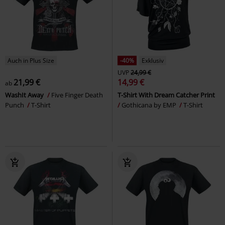
Auch in Plus Size
-40%
Exklusiv
UVP
24,99 €
21,99 €
14,99 €
ab
WashIt Away
Five Finger Death
T-Shirt With Dream Catcher Print
Punch
T-Shirt
Gothicana by EMP
T-Shirt