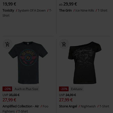
19,99 €
29,99 €
ab
Toxicity
System Of A Down
T-
The Grin
Ice Nine Kills
T-Shirt
Shirt
-20%
Auch in Plus Size
-20%
Exklusiv
UVP
35,00 €
UVP
34,99 €
27,99 €
27,99 €
Amplified Collection - Air
Foo
Stone Angel
Nightwish
T-Shirt
Fighters
T-Shirt