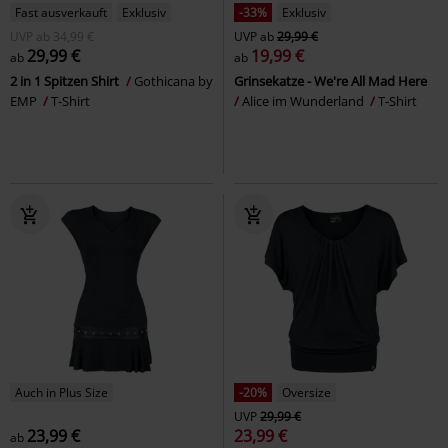
Fast ausverkauft
Exklusiv
-33%
Exklusiv
UVP
ab
34,99 €
UVP
ab
29,99 €
29,99 €
19,99 €
ab
ab
2 in 1 Spitzen Shirt
Gothicana by
Grinsekatze - We're All Mad Here
EMP
T-Shirt
Alice im Wunderland
T-Shirt
Auch in Plus Size
-20%
Oversize
UVP
29,99 €
23,99 €
23,99 €
ab