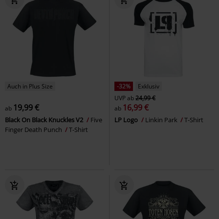
Auch in Plus Size
-32%
Exklusiv
UVP
ab
24,99 €
19,99 €
16,99 €
ab
ab
Black On Black Knuckles V2
Five
LP Logo
Linkin Park
T-Shirt
Finger Death Punch
T-Shirt