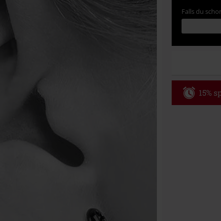
Falls du schon
15% sp
Code
WE
Gültig bis zu
Nur Online. Mi
Nach Codeeing
Nicht mit and
Bücher, Medien
Die Toten Hose