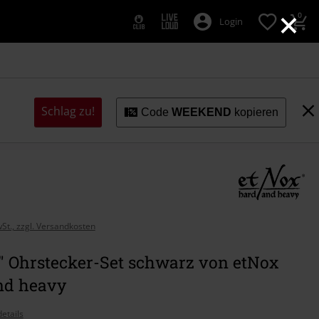
×
0
Login
Schlag zu!
Code
WEEKEND
kopieren
wSt., zzgl. Versandkosten
" Ohrstecker-Set schwarz von etNox
nd heavy
etails