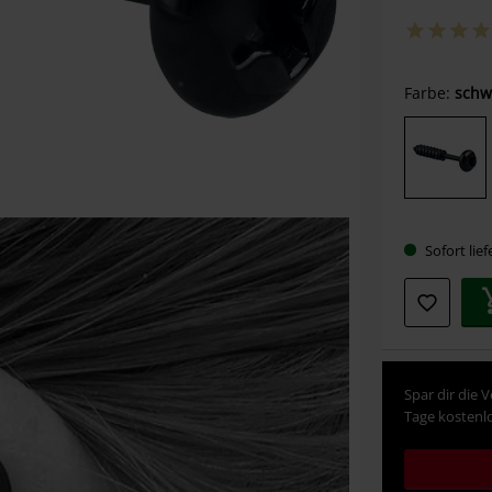
Wähle
Farbe:
schw
deine
Größe
Sofort lief
Spar dir die 
Tage kostenlo