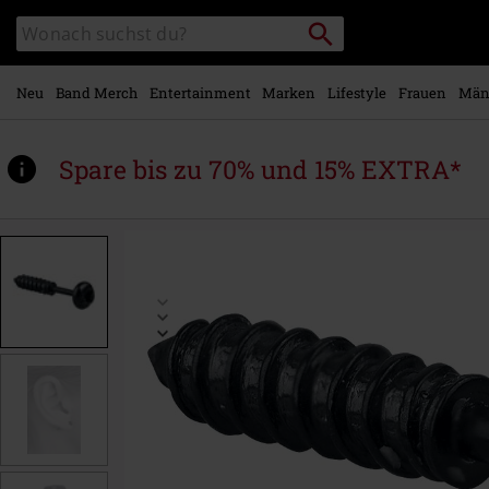
Zum
Packstation
Katalog
Hauptinhalt
suchen
durchsuchen
springen
Neu
Band Merch
Entertainment
Marken
Lifestyle
Frauen
Män
Spare bis zu 70% und 15% EXTRA*
https://www.emp.at/p/screw/315742St.html