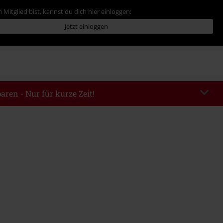
 Mitglied bist, kannst du dich hier einloggen:
Jetzt einloggen
aren - Nur für kurze Zeit!
EKEND
Code kopieren
m 09.08.2026
ndestbestellwert 49.99€.
abe wird dir der Rabatt automatisch am Ende der Bestellung abgezogen.
eren Aktionscodes kombinierbar. Von der Reduzierung ausgeschlossen sind
, Tickets, Rammstein, (Till) Lindemann, Böhse Onkelz, Broilers, Die Ärzte,
n, Metality, Gutscheine & Artikel, die einen Spendenbeitrag beinhalten.