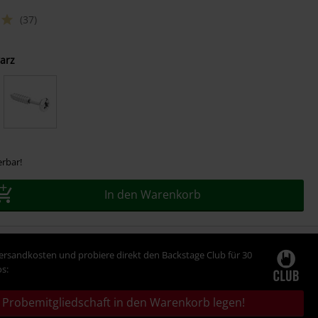
(37)
arz
erbar!
In den Warenkorb
Versandkosten und probiere direkt den Backstage Club für 30
s:
Probemitgliedschaft in den Warenkorb legen!