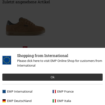
Zuletzt angesehene Artikel
%
77,99 €
Shopping from International
Please click here to visit EMP Online Shop for customers from
International
Mehr Kategorien. Mehr Möglichkeiten.
Ok
Sale %
Schuhe
Sneakers
Männer
Schuhe
Sneaker
Low
EMP International
EMP France
Neu
Schuhe
EMP Deutschland
EMP Italia