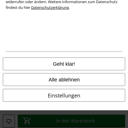
widerrufen oder ändern. Weitere Informationen zum Datenschutz
Datenschutz
findest du hier
Datenschutzerklärung
.
Entsorgung und Umweltschutz
Konformitätserklärung
Information zur Barrierefreiheit
Cookie-Einstellungen
Geht klar!
Vertrag widerrufen
Alle ablehnen
Alle Preise inkl. gesetzlicher Mehrwertsteuer, zzgl.
Versandkosten
© 1986-2026 E.M.P. Merchandising HGmbH
Einstellungen
In den Warenkorb
EMP Online Shops