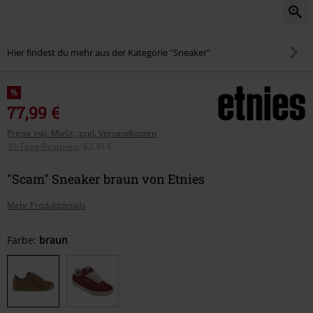
Hier findest du mehr aus der Kategorie "Sneaker"
%
77,99 €
Preise inkl. MwSt., zzgl. Versandkosten
30-Tage-Bestpreis
:
62,39 €
"Scam" Sneaker braun von Etnies
Mehr Produktdetails
Wähle
Farbe:
braun
deine
Größe