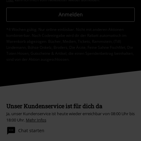
Anmelden
*4 Wochen gültig. Nur online einlösbar. Nicht mit anderen Aktionen
kombinierbar. Nach Codeeingabe wird dir der Rabatt automatisch im
Warenkorb abgezogen. Bücher, Medien, Tickets, Rammstein, (Till)
Lindemann, Böhse Onkelz, Broilers, Die Ärzte, Feine Sahne Fischfilet, Die
Toten Hosen, Gutscheine & Artikel, die einen Spendenbeitrag beinhalten,
sind von der Aktion ausgeschlossen.
Unser Kundenservice ist für dich da
Ja, unser Kundenservice ist heute wieder erreichbar von 08:00 Uhr bis
18:00 Uhr.
Mehr Infos
Chat starten