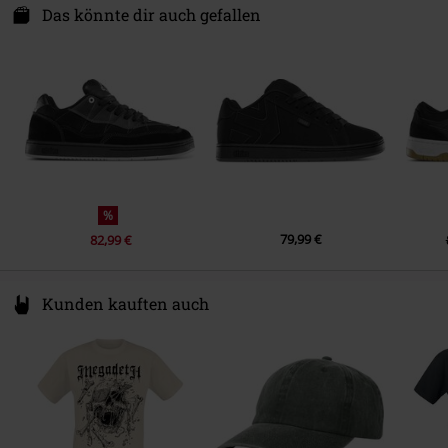
Futter & Decksohle
Textil, Sonstiges Material
Johan van Hasseltweg 8b
Das könnte dir auch gefallen
Schuhspitze
Rund
1022 WV Amsterdam
Sohle & Laufsohle
Sonstiges Material
Farbe
braun
Netherlands
gpsr@ndk.group
%
79,99 €
82,99 €
Kunden kauften auch