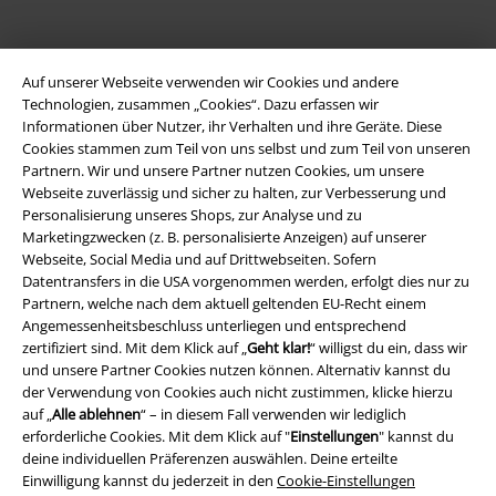
A Warner Music Group Company
Auf unserer Webseite verwenden wir Cookies und andere
Technologien, zusammen „Cookies“. Dazu erfassen wir
Informationen über Nutzer, ihr Verhalten und ihre Geräte. Diese
Cookies stammen zum Teil von uns selbst und zum Teil von unseren
Partnern. Wir und unsere Partner nutzen Cookies, um unsere
Webseite zuverlässig und sicher zu halten, zur Verbesserung und
Personalisierung unseres Shops, zur Analyse und zu
Marketingzwecken (z. B. personalisierte Anzeigen) auf unserer
Webseite, Social Media und auf Drittwebseiten. Sofern
Datentransfers in die USA vorgenommen werden, erfolgt dies nur zu
Partnern, welche nach dem aktuell geltenden EU-Recht einem
Angemessenheitsbeschluss unterliegen und entsprechend
zertifiziert sind. Mit dem Klick auf „
Geht klar!
“ willigst du ein, dass wir
und unsere Partner Cookies nutzen können. Alternativ kannst du
Rechtliches
der Verwendung von Cookies auch nicht zustimmen, klicke hierzu
auf „
Alle ablehnen
“ – in diesem Fall verwenden wir lediglich
AGB
erforderliche Cookies. Mit dem Klick auf "
Einstellungen
" kannst du
deine individuellen Präferenzen auswählen. Deine erteilte
Impressum
Einwilligung kannst du jederzeit in den
Cookie-Einstellungen