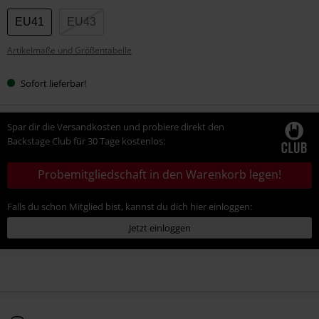
EU41
EU43
Artikelmaße und Größentabelle
Sofort lieferbar!
Spar dir die Versandkosten und probiere direkt den
Backstage Club für 30 Tage kostenlos:
Probemitgliedschaft in den Warenkorb legen!
Falls du schon Mitglied bist, kannst du dich hier einloggen:
Jetzt einloggen