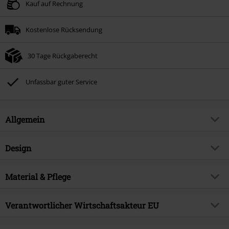
Kauf auf Rechnung
Kostenlose Rücksendung
30 Tage Rückgaberecht
Unfassbar guter Service
Allgemein
Artikelnummer:
584187
Design
Titel
Scam
Produkt-Typ
Sneaker
Brand
Material & Pflege
Etnies
Absatzart
Kein Absatz
Produktthema
Basics, Streetwear
Obermaterial
Sonstiges Material
Muster
Verantwortlicher Wirtschaftsakteur EU
Uni
Erscheinungsdatum
31.10.2025
Obermaterial Schuhe
Leder
Verschlussart
Schnürsenkel
Geschlecht
Männer
Low Pressure Studio