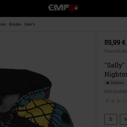
EMP
Merchandise
-
Fanartikel
ner
Kinder
Sale %
Shop
für
Rock
59,99 €
&
Entertainment
Preise inkl. M
"Sally"
Nightm
Exklusiv
Mehr Produktd
Wähle
S
deine