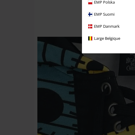
EMP Polska
EMP Suomi
EMP Danmark
Large Belgique