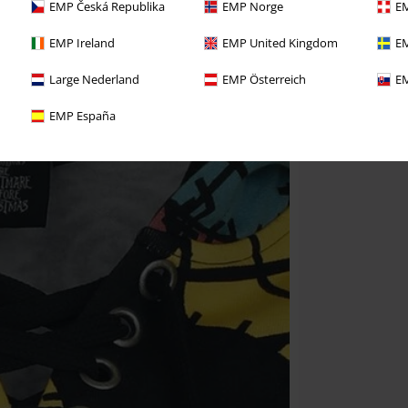
EMP Česká Republika
EMP Norge
EM
EMP Ireland
EMP United Kingdom
EM
Large Nederland
EMP Österreich
EM
EMP España