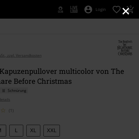
×
0
Login
wSt., zzgl. Versandkosten
 Kapuzenpullover multicolor von The
are Before Christmas
Schnürung
etails
(1)
M
L
XL
XXL