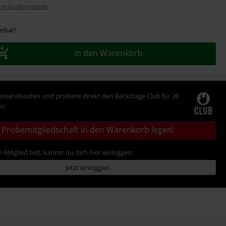
nd Größentabelle
erbar!
In den Warenkorb
Versandkosten und probiere direkt den Backstage Club für 30
s:
Probemitgliedschaft in den Warenkorb legen!
 Mitglied bist, kannst du dich hier einloggen:
Jetzt einloggen