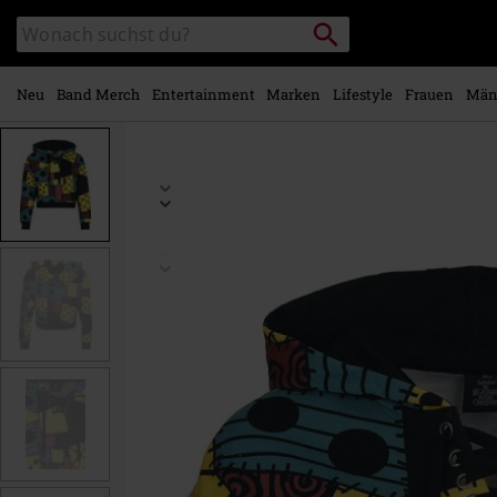
Zum
Packstation
Katalog
Hauptinhalt
suchen
durchsuchen
springen
Neu
Band Merch
Entertainment
Marken
Lifestyle
Frauen
Män
https://www.emp.at/p/sally/598813.html