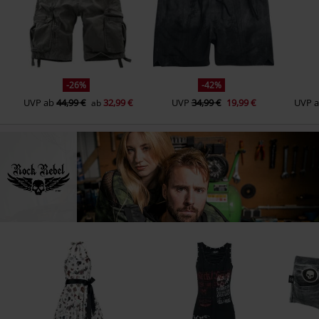
-26%
-42%
UVP
ab
44,99 €
32,99 €
UVP
34,99 €
19,99 €
UVP
ab