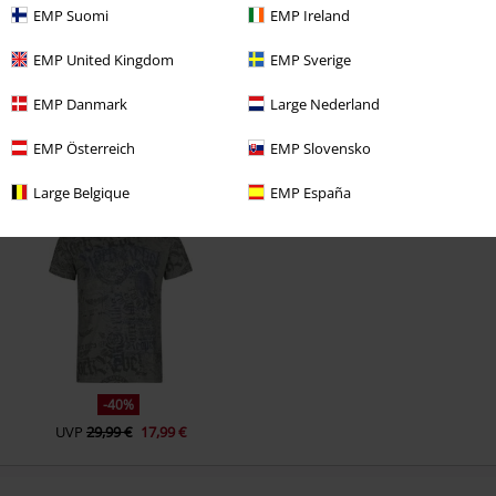
EMP Suomi
EMP Ireland
EMP United Kingdom
EMP Sverige
Kommentieren
EMP Danmark
Large Nederland
EMP Österreich
EMP Slovensko
Zuletzt angesehene Artikel
Large Belgique
EMP España
Kommentar jetzt abschicken!
-40%
UVP
29,99 €
17,99 €