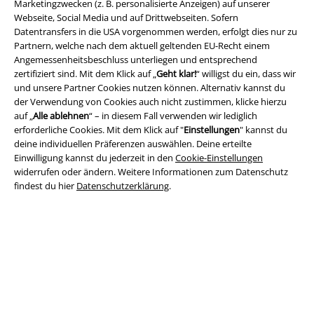
Marketingzwecken (z. B. personalisierte Anzeigen) auf unserer
Webseite, Social Media und auf Drittwebseiten. Sofern
Datentransfers in die USA vorgenommen werden, erfolgt dies nur zu
Partnern, welche nach dem aktuell geltenden EU-Recht einem
Rechtliches
Angemessenheitsbeschluss unterliegen und entsprechend
zertifiziert sind. Mit dem Klick auf „
Geht klar!
“ willigst du ein, dass wir
AGB
und unsere Partner Cookies nutzen können. Alternativ kannst du
der Verwendung von Cookies auch nicht zustimmen, klicke hierzu
Impressum
auf „
Alle ablehnen
“ – in diesem Fall verwenden wir lediglich
erforderliche Cookies. Mit dem Klick auf "
Einstellungen
" kannst du
Datenschutz
deine individuellen Präferenzen auswählen. Deine erteilte
Einwilligung kannst du jederzeit in den
Cookie-Einstellungen
widerrufen oder ändern. Weitere Informationen zum Datenschutz
Entsorgung und Umweltschutz
findest du hier
Datenschutzerklärung
.
Konformitätserklärung
Information zur Barrierefreiheit
Cookie-Einstellungen
Vertrag widerrufen