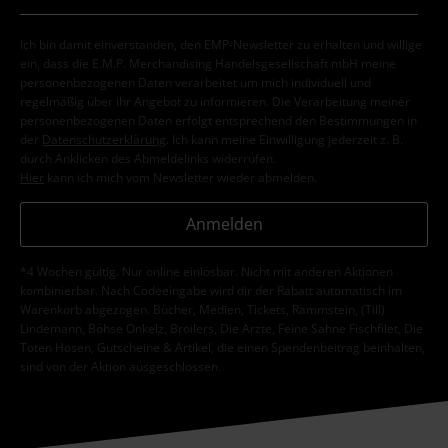
Ich bin damit einverstanden, den EMP-Newsletter zu erhalten und willige
ein, dass die E.M.P. Merchandising Handelsgesellschaft mbH meine
personenbezogenen Daten verarbeitet um mich individuell und
regelmäßig über ihr Angebot zu informieren. Die Verarbeitung meiner
personenbezogenen Daten erfolgt entsprechend den Bestimmungen in
der
Datenschutzerklärung
. Ich kann meine Einwilligung jederzeit z. B.
durch Anklicken des Abmeldelinks widerrufen.
Hier
kann ich mich vom Newsletter wieder abmelden.
Anmelden
*4 Wochen gültig. Nur online einlösbar. Nicht mit anderen Aktionen
kombinierbar. Nach Codeeingabe wird dir der Rabatt automatisch im
Warenkorb abgezogen. Bücher, Medien, Tickets, Rammstein, (Till)
Lindemann, Böhse Onkelz, Broilers, Die Ärzte, Feine Sahne Fischfilet, Die
Toten Hosen, Gutscheine & Artikel, die einen Spendenbeitrag beinhalten,
sind von der Aktion ausgeschlossen.