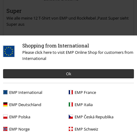
Super
Wie alle meine 12 T-Shirt von EMP und RockRebel ,Passt Super sieht
Super aus
Shopping from International
Please click here to visit EMP Online Shop for customers from
Qualität
International
5
Design
Ok
5
Passform
5
Weite
EMP International
EMP France
zu eng
perfekt
zu weit
Länge
EMP Deutschland
EMP Italia
zu kurz
perfekt
zu lang
EMP Polska
EMP Česká Republika
Verifizierte Rezension
EMP Norge
EMP Schweiz
War diese Bewertung hilfreich für dich?