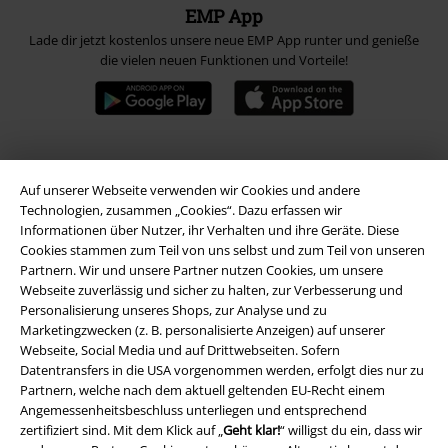
EMP App
Lade dir jetzt kostenlos unsere neue EMP App runter und genieße
die vielen neuen Funktionen und Vorteile!
A Warner Music Group Company
Auf unserer Webseite verwenden wir Cookies und andere
Technologien, zusammen „Cookies“. Dazu erfassen wir
Informationen über Nutzer, ihr Verhalten und ihre Geräte. Diese
Cookies stammen zum Teil von uns selbst und zum Teil von unseren
Partnern. Wir und unsere Partner nutzen Cookies, um unsere
Webseite zuverlässig und sicher zu halten, zur Verbesserung und
Personalisierung unseres Shops, zur Analyse und zu
Marketingzwecken (z. B. personalisierte Anzeigen) auf unserer
Webseite, Social Media und auf Drittwebseiten. Sofern
Datentransfers in die USA vorgenommen werden, erfolgt dies nur zu
Partnern, welche nach dem aktuell geltenden EU-Recht einem
Angemessenheitsbeschluss unterliegen und entsprechend
zertifiziert sind. Mit dem Klick auf „
Geht klar!
“ willigst du ein, dass wir