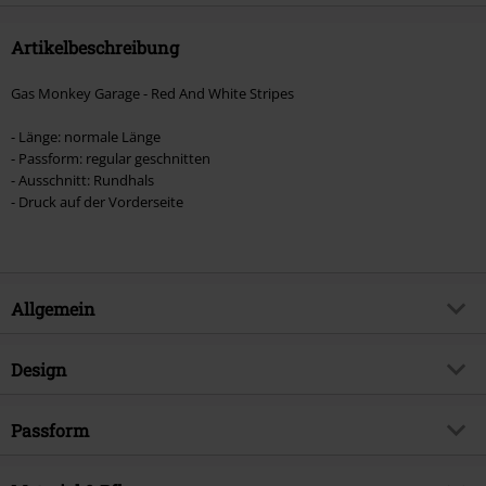
Artikelbeschreibung
Gas Monkey Garage - Red And White Stripes
- Länge: normale Länge
- Passform: regular geschnitten
- Ausschnitt: Rundhals
- Druck auf der Vorderseite
Allgemein
Artikelnummer:
547852
Design
Titel
Red And White Stripes
Produkt-Typ
T-Shirt
Produktthema
Passform
Fan-Merch, Rockabilly, TV-Serien,
Biker
Muster
Uni
Passform/Oberteile
Regular
Signature
nein