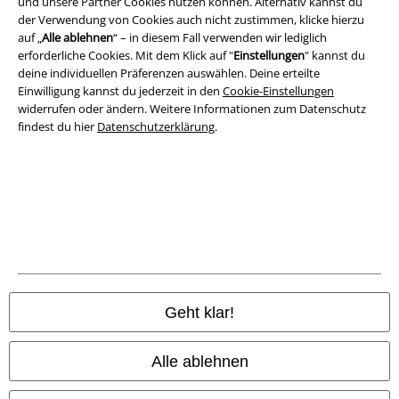
und unsere Partner Cookies nutzen können. Alternativ kannst du
der Verwendung von Cookies auch nicht zustimmen, klicke hierzu
Rechtliches
auf „
Alle ablehnen
“ – in diesem Fall verwenden wir lediglich
erforderliche Cookies. Mit dem Klick auf "
Einstellungen
" kannst du
AGB
deine individuellen Präferenzen auswählen. Deine erteilte
Einwilligung kannst du jederzeit in den
Cookie-Einstellungen
Impressum
widerrufen oder ändern. Weitere Informationen zum Datenschutz
findest du hier
Datenschutzerklärung
.
Datenschutz
Entsorgung und Umweltschutz
Konformitätserklärung
Information zur Barrierefreiheit
Cookie-Einstellungen
Geht klar!
Vertrag widerrufen
Alle ablehnen
Alle Preise inkl. gesetzlicher Mehrwertsteuer, zzgl.
Versandkosten
© 1986-2026 E.M.P. Merchandising HGmbH