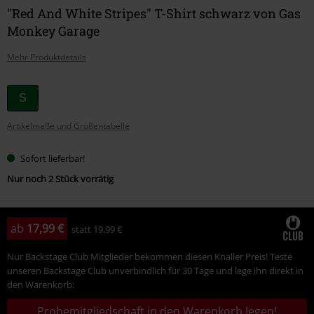
"Red And White Stripes" T-Shirt schwarz von Gas
Monkey Garage
Mehr Produktdetails
Wähle
S
deine
Artikelmaße und Größentabelle
Größe
Sofort lieferbar!
Nur noch 2 Stück vorrätig
ab
17,99 €
statt
19,99 €
Nur Backstage Club Mitglieder bekommen diesen Knaller Preis! Teste
unseren Backstage Club unverbindlich für 30 Tage und lege ihn direkt in
den Warenkorb:
Probemitgliedschaft in den Warenkorb legen!