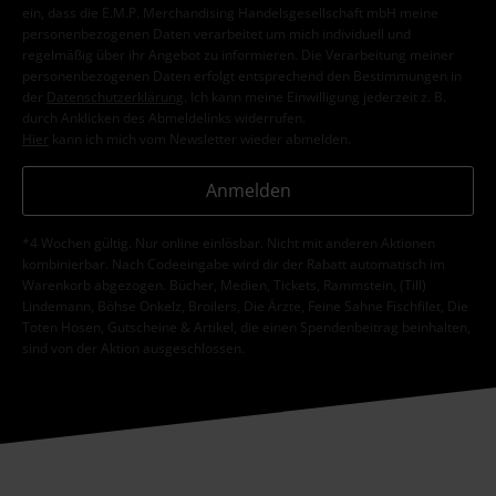
ein, dass die E.M.P. Merchandising Handelsgesellschaft mbH meine
personenbezogenen Daten verarbeitet um mich individuell und
regelmäßig über ihr Angebot zu informieren. Die Verarbeitung meiner
personenbezogenen Daten erfolgt entsprechend den Bestimmungen in
der
Datenschutzerklärung
. Ich kann meine Einwilligung jederzeit z. B.
durch Anklicken des Abmeldelinks widerrufen.
Hier
kann ich mich vom Newsletter wieder abmelden.
Anmelden
*4 Wochen gültig. Nur online einlösbar. Nicht mit anderen Aktionen
kombinierbar. Nach Codeeingabe wird dir der Rabatt automatisch im
Warenkorb abgezogen. Bücher, Medien, Tickets, Rammstein, (Till)
Lindemann, Böhse Onkelz, Broilers, Die Ärzte, Feine Sahne Fischfilet, Die
Toten Hosen, Gutscheine & Artikel, die einen Spendenbeitrag beinhalten,
sind von der Aktion ausgeschlossen.