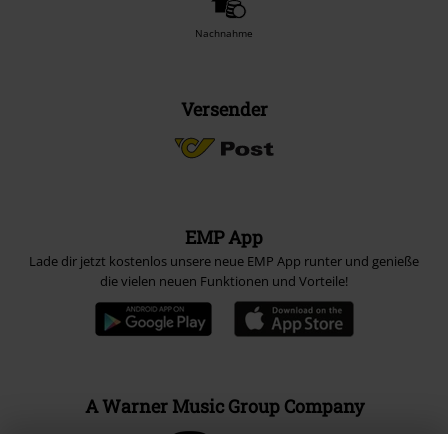
Nachnahme
Versender
EMP App
Lade dir jetzt kostenlos unsere neue EMP App runter und genieße
die vielen neuen Funktionen und Vorteile!
A Warner Music Group Company