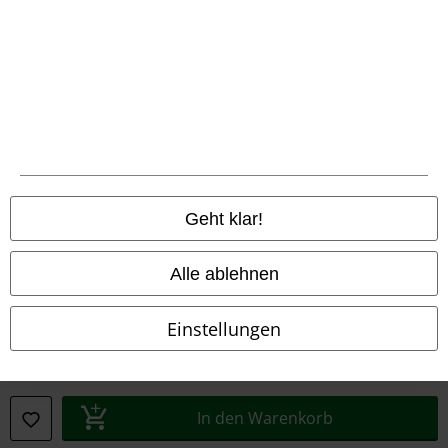
Konformitätserklärung
Information zur Barrierefreiheit
Cookie-Einstellungen
Vertrag widerrufen
Alle Preise inkl. gesetzlicher Mehrwertsteuer, zzgl.
Versandkosten
Geht klar!
© 1986-2026 E.M.P. Merchandising HGmbH
Alle ablehnen
Einstellungen
EMP Online Shops
EMP International
EMP France
In den Warenkorb
EMP Deutschland