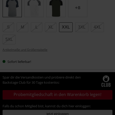
Größe
+8
S
M
L
XL
XXL
3XL
4XL
5XL
Artikelmaße und Größentabelle
Sofort lieferbar!
Spar dir die Versandkosten und probiere direkt den
Backstage Club für 30 Tage kostenlos:
Probemitgliedschaft in den Warenkorb legen!
Falls du schon Mitglied bist, kannst du dich hier einloggen:
Jetzt einloggen