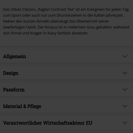
Das Urban Classics „Raglan Contrast Tee“ ist ein Evergreen für jeden Tag,
zum Sport oder auch nur zum Drunterziehen in der kalten Jahreszeit.
Neben den kurzen Ärmeln überzeugt das Oberteil mit seiner
zweifarbigen Optik. Der Korpus ist in meliertem Grau gehalten, während
sich Ärmel und Kragen in Navy farblich absetzen.
Allgemein
Artikelnummer:
370105
Design
Titel
Raglan Contrast Tee
Produkt-Typ
T-Shirt
Brand
Passform
Urban Classics
Muster
Uni
Produktthema
Basics, Streetwear
Passform/Oberteile
Regular
Halsausschnitt/Kragen
Material & Pflege
Rundhals
Erscheinungsdatum
24.02.2021
Länge (des Kleidungsstücks)
Normal
Ärmelform
Raglanärmel
Geschlecht
Männer
Obermaterial
90% Baumwolle, 10% Viskose
Verantwortlicher Wirtschaftsakteur EU
Armlänge
Kurzer Ärmel
Pflegehinweis
Maschinenwäsche