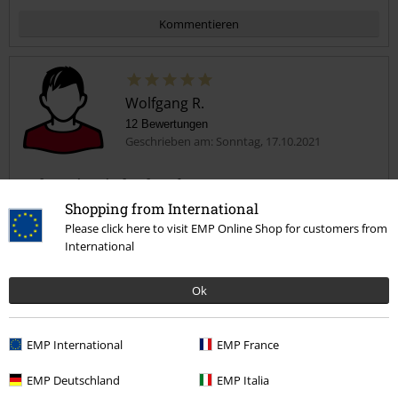
Kommentieren
Wolfgang R.
12 Bewertungen
Geschrieben am: Sonntag, 17.10.2021
Jederzeit wieder kaufen
0815 Shirt für den täglichen Gebrauch, Qualitä ist soweit in Ordnung
Kommentar jetzt abschicken!
Shopping from International
und günstig wars obendrein auch
Please click here to visit EMP Online Shop for customers from
International
Ok
Qualität
5
Design
EMP International
EMP France
5
Passform
EMP Deutschland
EMP Italia
5