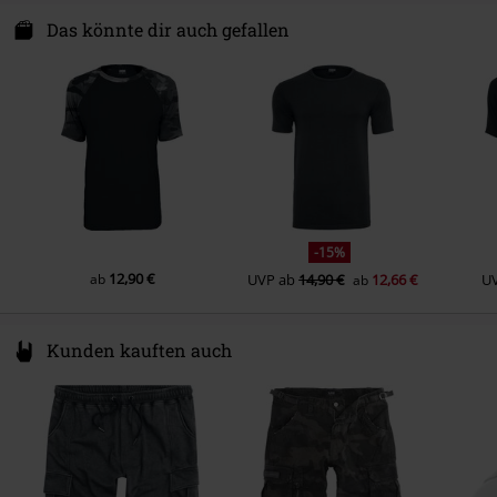
Farbe
grau meliert/navy
TB International GmbH
Sonstiges Material
Zweites Obermaterial: 100%
Dr.-Robert-Murjahn-Str. 7
Das könnte dir auch gefallen
Baumwolle
64372 Ober-Ramstadt
Germany
service@urbanclassics.com
-15%
12,90 €
ab
UVP
ab
14,90 €
12,66 €
U
ab
Kunden kauften auch