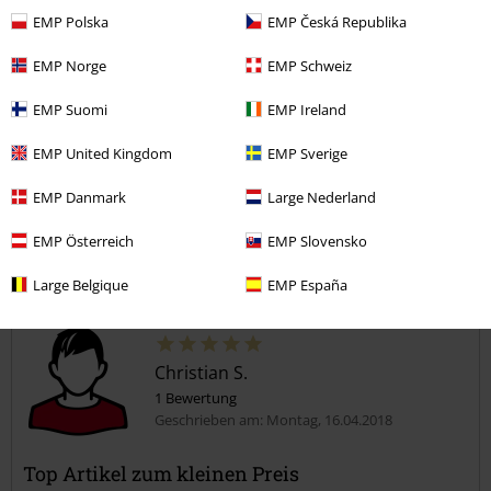
Weite
EMP Polska
EMP Česká Republika
zu eng
perfekt
zu weit
Länge
EMP Norge
EMP Schweiz
zu kurz
perfekt
zu lang
EMP Suomi
EMP Ireland
Verifizierte Rezension
EMP United Kingdom
EMP Sverige
War diese Bewertung hilfreich für dich?
EMP Danmark
Large Nederland
EMP Österreich
EMP Slovensko
Kommentieren
Large Belgique
EMP España
Christian S.
1 Bewertung
Geschrieben am: Montag, 16.04.2018
Top Artikel zum kleinen Preis