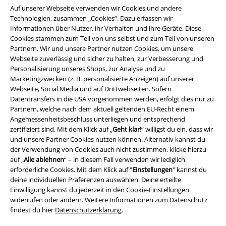
Auf unserer Webseite verwenden wir Cookies und andere
Technologien, zusammen „Cookies“. Dazu erfassen wir
Informationen über Nutzer, ihr Verhalten und ihre Geräte. Diese
Cookies stammen zum Teil von uns selbst und zum Teil von unseren
Partnern. Wir und unsere Partner nutzen Cookies, um unsere
Webseite zuverlässig und sicher zu halten, zur Verbesserung und
Personalisierung unseres Shops, zur Analyse und zu
Marketingzwecken (z. B. personalisierte Anzeigen) auf unserer
Webseite, Social Media und auf Drittwebseiten. Sofern
Datentransfers in die USA vorgenommen werden, erfolgt dies nur zu
Partnern, welche nach dem aktuell geltenden EU-Recht einem
Angemessenheitsbeschluss unterliegen und entsprechend
Rechtliches
zertifiziert sind. Mit dem Klick auf „
Geht klar!
“ willigst du ein, dass wir
und unsere Partner Cookies nutzen können. Alternativ kannst du
AGB
der Verwendung von Cookies auch nicht zustimmen, klicke hierzu
auf „
Alle ablehnen
“ – in diesem Fall verwenden wir lediglich
Impressum
erforderliche Cookies. Mit dem Klick auf "
Einstellungen
" kannst du
deine individuellen Präferenzen auswählen. Deine erteilte
Datenschutz
Einwilligung kannst du jederzeit in den
Cookie-Einstellungen
widerrufen oder ändern. Weitere Informationen zum Datenschutz
findest du hier
Datenschutzerklärung
.
Entsorgung und Umweltschutz