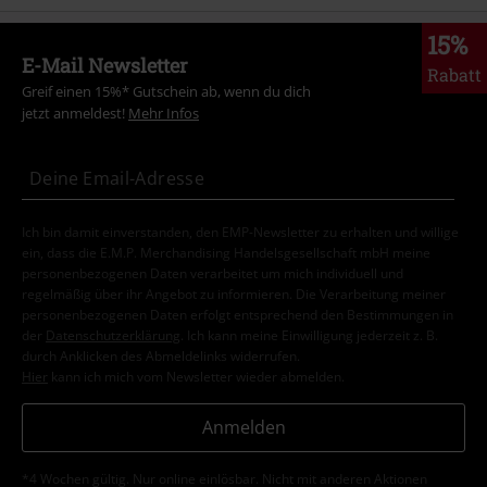
15%
E-Mail Newsletter
Rabatt
Greif einen 15%* Gutschein ab, wenn du dich
jetzt anmeldest!
Mehr Infos
Ich bin damit einverstanden, den EMP-Newsletter zu erhalten und willige
ein, dass die E.M.P. Merchandising Handelsgesellschaft mbH meine
personenbezogenen Daten verarbeitet um mich individuell und
regelmäßig über ihr Angebot zu informieren. Die Verarbeitung meiner
personenbezogenen Daten erfolgt entsprechend den Bestimmungen in
der
Datenschutzerklärung
. Ich kann meine Einwilligung jederzeit z. B.
durch Anklicken des Abmeldelinks widerrufen.
Hier
kann ich mich vom Newsletter wieder abmelden.
Anmelden
*4 Wochen gültig. Nur online einlösbar. Nicht mit anderen Aktionen