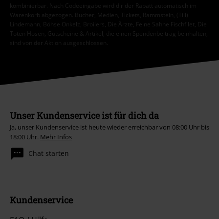
kombinierbar. Nach Codeeingabe wird dir der Rabatt automatisch im
Warenkorb abgezogen. Bücher, Medien, Tickets, Rammstein, (Till)
Lindemann, Böhse Onkelz, Broilers, Die Ärzte, Feine Sahne Fischfilet, Die
Toten Hosen, Gutscheine & Artikel, die einen Spendenbeitrag beinhalten,
sind von der Aktion ausgeschlossen.
Unser Kundenservice ist für dich da
Ja, unser Kundenservice ist heute wieder erreichbar von 08:00 Uhr bis
18:00 Uhr.
Mehr Infos
Chat starten
Kundenservice