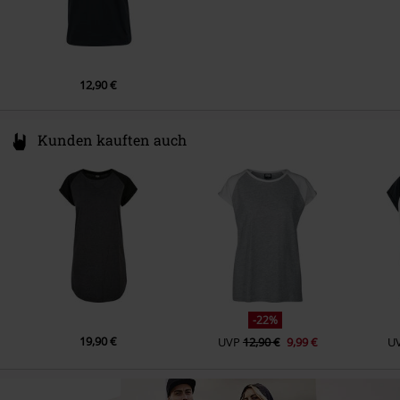
12,90 €
Kunden kauften auch
-22%
19,90 €
UVP
12,90 €
9,99 €
U