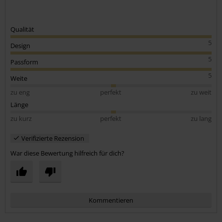
Qualität
5
Design
5
Passform
5
Weite
zu eng
perfekt
zu weit
Länge
zu kurz
perfekt
zu lang
Verifizierte Rezension
War diese Bewertung hilfreich für dich?
Kommentieren