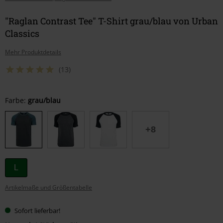
"Raglan Contrast Tee" T-Shirt grau/blau von Urban
Classics
Mehr Produktdetails
(13)
Wähle
Farbe:
grau/blau
deine
Größe
+8
L
Artikelmaße und Größentabelle
Sofort lieferbar!