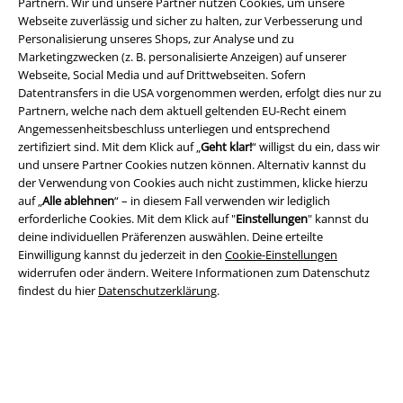
Partnern. Wir und unsere Partner nutzen Cookies, um unsere
Webseite zuverlässig und sicher zu halten, zur Verbesserung und
Personalisierung unseres Shops, zur Analyse und zu
Marketingzwecken (z. B. personalisierte Anzeigen) auf unserer
Webseite, Social Media und auf Drittwebseiten. Sofern
Datentransfers in die USA vorgenommen werden, erfolgt dies nur zu
Partnern, welche nach dem aktuell geltenden EU-Recht einem
Angemessenheitsbeschluss unterliegen und entsprechend
zertifiziert sind. Mit dem Klick auf „
Geht klar!
“ willigst du ein, dass wir
Rechtliches
und unsere Partner Cookies nutzen können. Alternativ kannst du
der Verwendung von Cookies auch nicht zustimmen, klicke hierzu
AGB
auf „
Alle ablehnen
“ – in diesem Fall verwenden wir lediglich
erforderliche Cookies. Mit dem Klick auf "
Einstellungen
" kannst du
Impressum
deine individuellen Präferenzen auswählen. Deine erteilte
Einwilligung kannst du jederzeit in den
Cookie-Einstellungen
Datenschutz
widerrufen oder ändern. Weitere Informationen zum Datenschutz
findest du hier
Datenschutzerklärung
.
Entsorgung und Umweltschutz
Konformitätserklärung
Information zur Barrierefreiheit