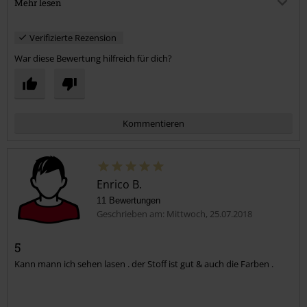
Mehr lesen
für Leute, die etwas mehr auf den Rippen haben ;) Vielleicht eine
Nummer größer wählen als üblich. Bei mir war es jedenfalls der Fall!
Verifizierte Rezension
ABER das muss nicht bei euch der Fall sein.
War diese Bewertung hilfreich für dich?
Empfehlenswert!
Kommentieren
Enrico B.
11 Bewertungen
Geschrieben am: Mittwoch, 25.07.2018
5
Kann mann ich sehen lasen . der Stoff ist gut & auch die Farben .
Kommentar jetzt abschicken!