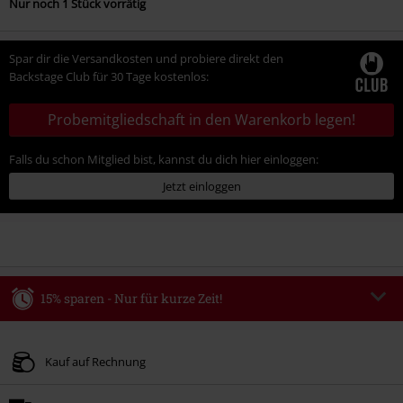
Nur noch 1 Stück vorrätig
Spar dir die Versandkosten und probiere direkt den
Backstage Club für 30 Tage kostenlos:
Probemitgliedschaft in den Warenkorb legen!
Falls du schon Mitglied bist, kannst du dich hier einloggen:
Jetzt einloggen
15% sparen - Nur für kurze Zeit!
Code
WEEKEND
Code kopieren
Gültig bis zum 09.08.2026
Kauf auf Rechnung
Nur Online. Mindestbestellwert 49.99€.