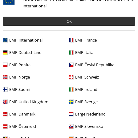
International
Linda B.
Ok
3 Bewertungen
Geschrieben am: Sonntag, 04.11.2018
EMP International
EMP France
Sehr gut
EMP Deutschland
EMP Italia
Das Shirt hat meinen Bruder super gefallen. Es hat ihm perfekt
Kommentar jetzt abschicken!
gepasst. Er fand es so toll dass er es 3 Tage angelassen hat.
EMP Polska
EMP Česká Republika
EMP Norge
EMP Schweiz
EMP Suomi
EMP Ireland
Design
5
Passform
EMP United Kingdom
EMP Sverige
5
Weite
EMP Danmark
Large Nederland
zu eng
perfekt
zu weit
EMP Österreich
EMP Slovensko
Länge
zu kurz
perfekt
zu lang