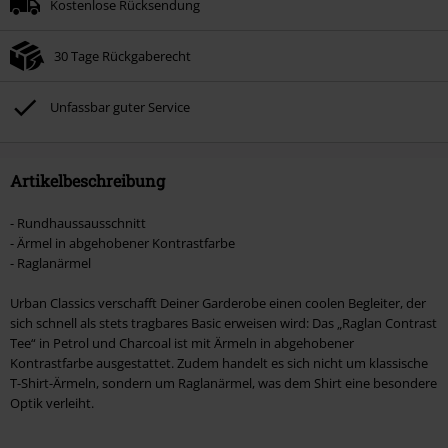
Kostenlose Rücksendung
Nach Codeeingabe wird dir der Rabatt automatisch am Ende der Bestellung
abgezogen.
30 Tage Rückgaberecht
Nicht mit anderen Aktionscodes kombinierbar. Von der Reduzierung
ausgeschlossen sind Bücher, Medien, Tickets, Rammstein, (Till) Lindemann,
Böhse Onkelz, Broilers, Die Ärzte, Die Toten Hosen, Metality, Gutscheine &
Unfassbar guter Service
Artikel, die einen Spendenbeitrag beinhalten.
Artikelbeschreibung
- Rundhaussausschnitt
- Ärmel in abgehobener Kontrastfarbe
- Raglanärmel
Urban Classics verschafft Deiner Garderobe einen coolen Begleiter, der
sich schnell als stets tragbares Basic erweisen wird: Das „Raglan Contrast
Tee“ in Petrol und Charcoal ist mit Ärmeln in abgehobener
Kontrastfarbe ausgestattet. Zudem handelt es sich nicht um klassische
T-Shirt-Ärmeln, sondern um Raglanärmel, was dem Shirt eine besondere
Optik verleiht.