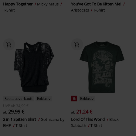
Happy Together
Micky Maus
You've Got To Be Kitten Me!
T-Shirt
Aristocats
T-Shirt
Fast ausverkauft
Exklusiv
%
Exklusiv
UVP
ab
34,99 €
29,99 €
21,24 €
ab
ab
2 in 1 Spitzen Shirt
Gothicana by
Lord Of This World
Black
EMP
T-Shirt
Sabbath
T-Shirt