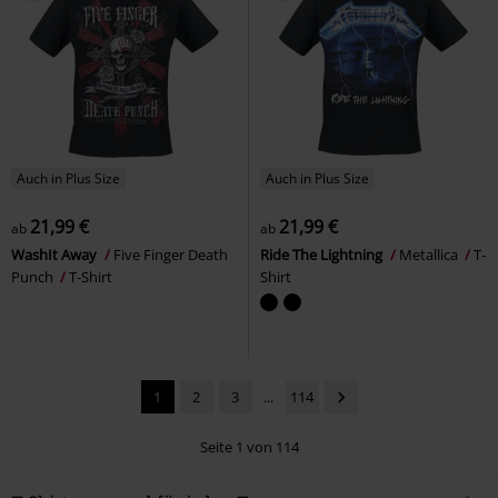
Auch in Plus Size
Auch in Plus Size
21,99 €
21,99 €
ab
ab
WashIt Away
Five Finger Death
Ride The Lightning
Metallica
T-
Punch
T-Shirt
Shirt
1
2
3
...
114
Seite 1 von 114