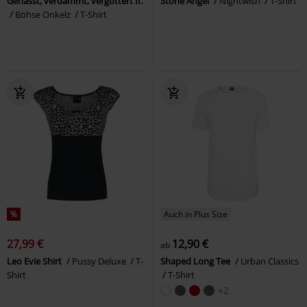
Gehasst, verdammt, vergöttert II.
Stone Angel
Nightwish
T-Shirt
Böhse Onkelz
T-Shirt
%
Auch in Plus Size
27,99 €
12,90 €
ab
Leo Evie Shirt
Pussy Deluxe
T-
Shaped Long Tee
Urban Classics
Shirt
T-Shirt
+2