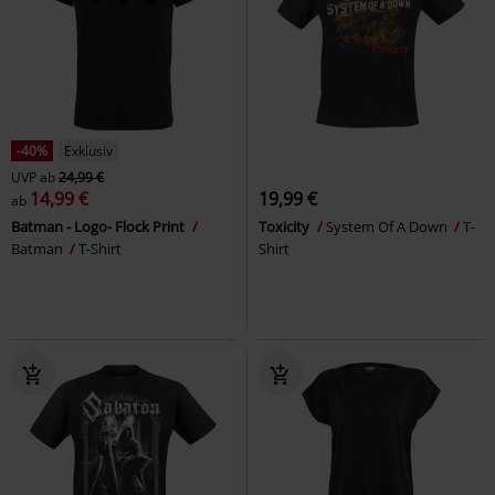
-40%
Exklusiv
UVP
ab
24,99 €
14,99 €
19,99 €
ab
Batman - Logo- Flock Print
Toxicity
System Of A Down
T-
Batman
T-Shirt
Shirt