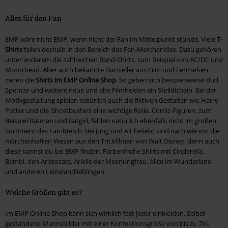
Alles für den Fan
EMP wäre nicht EMP, wenn nicht der Fan im Mittelpunkt stünde. Viele
T-
Shirts
fallen deshalb in den Bereich des Fan-Merchandise. Dazu gehören
unter anderem die zahlreichen Band-Shirts, zum Beispiel von AC/DC und
Motörhead. Aber auch bekannte Darsteller aus Film und Fernsehen
zieren die
Shirts im EMP Online Shop
. So geben sich beispielsweise Bud
Spencer und weitere neue und alte Filmhelden ein Stelldichein. Bei der
Motivgestaltung spielen natürlich auch die fiktiven Gestalten wie Harry
Potter und die Ghostbusters eine wichtige Rolle. Comic-Figuren, zum
Beispiel Batman und Batgirl, fehlen natürlich ebenfalls nicht im großen
Sortiment des Fan-Merch. Bei Jung und Alt beliebt sind nach wie vor die
märchenhaften Wesen aus den Trickfilmen von Walt Disney, denn auch
diese kannst du bei EMP finden. Farbenfrohe Shirts mit Cinderella,
Bambi, den Aristocats, Arielle der Meerjungfrau, Alice im Wunderland
und anderen Leinwandlieblingen.
Welche Größen gibt es?
Im EMP Online Shop kann sich wirklich fast jeder einkleiden. Selbst
gestandene Mannsbilder mit einer Konfektionsgröße von bis zu 7XL