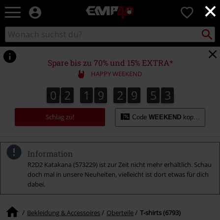
×
EMP
0
Merchandise
-
Packst
Katalog
suchen
Fanartikel
durchsuchen
Shop
für
Spare bis zu 70% und 15% EXTRA*
Rock
HAPPY WEEKEND
&
Entertainment
0
2
1
9
2
9
5
2
0
2
1
9
2
9
5
1
3
1
2
Schlag zu!
Code
WEEKEND
kopieren
Information
R2D2 Katakana (573229) ist zur Zeit nicht mehr erhältlich. Schau
doch mal in unsere Neuheiten, vielleicht ist dort etwas für dich
dabei.
Bekleidung & Accessoires
Oberteile
T-shirts (6793)