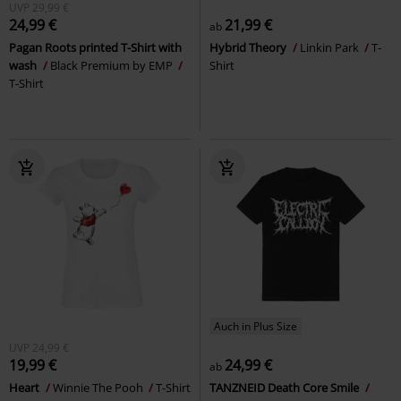
UVP
29,99 €
24,99 €
21,99 €
ab
Pagan Roots printed T-Shirt with
Hybrid Theory
Linkin Park
T-
wash
Black Premium by EMP
Shirt
T-Shirt
Auch in Plus Size
UVP
24,99 €
19,99 €
24,99 €
ab
Heart
Winnie The Pooh
T-Shirt
TANZNEID Death Core Smile