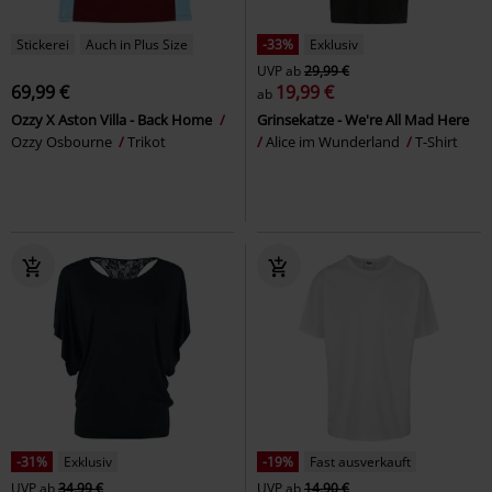
Stickerei
Auch in Plus Size
-33%
Exklusiv
UVP
ab
29,99 €
69,99 €
19,99 €
ab
Ozzy X Aston Villa - Back Home
Grinsekatze - We're All Mad Here
Ozzy Osbourne
Trikot
Alice im Wunderland
T-Shirt
-31%
Exklusiv
-19%
Fast ausverkauft
UVP
ab
34,99 €
UVP
ab
14,90 €