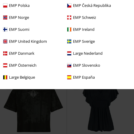
EMP Polska
EMP Česká Republika
EMP Norge
EMP Schweiz
Exklusiv
Neu
Fast ausverkauft
Auch in Plus Size
EMP Suomi
EMP Ireland
UVP
34,99 €
29,99 €
27,99 €
EMP United Kingdom
EMP Sverige
Essential T-Shirt mit Schnürung
Wahnsinn
Rammstein
T-Shirt
Black Premium by EMP
T-Shirt
EMP Danmark
Large Nederland
EMP Österreich
EMP Slovensko
Large Belgique
EMP España