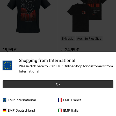
Exklusiv
Auch in Plus Size
19,99 €
24,99 €
ab
Brand New Day - Line Drawing
TANZNEID Tour Type
Electric
Shopping from International
Spider-Man
T-Shirt
Callboy
T-Shirt
Please click here to visit EMP Online Shop for customers from
International
Ok
EMP International
EMP France
EMP Deutschland
EMP Italia