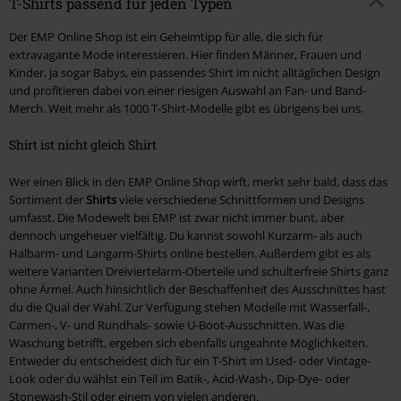
T-Shirts passend für jeden Typen
Der EMP Online Shop ist ein Geheimtipp für alle, die sich für
extravagante Mode interessieren. Hier finden Männer, Frauen und
Kinder, ja sogar Babys, ein passendes Shirt im nicht alltäglichen Design
und profitieren dabei von einer riesigen Auswahl an Fan- und Band-
Merch. Weit mehr als 1000 T-Shirt-Modelle gibt es übrigens bei uns.
Shirt ist nicht gleich Shirt
Wer einen Blick in den EMP Online Shop wirft, merkt sehr bald, dass das
Sortiment der
Shirts
viele verschiedene Schnittformen und Designs
umfasst. Die Modewelt bei EMP ist zwar nicht immer bunt, aber
dennoch ungeheuer vielfältig. Du kannst sowohl Kurzarm- als auch
Halbarm- und Langarm-Shirts online bestellen. Außerdem gibt es als
weitere Varianten Dreiviertelarm-Oberteile und schulterfreie Shirts ganz
ohne Ärmel. Auch hinsichtlich der Beschaffenheit des Ausschnittes hast
du die Qual der Wahl. Zur Verfügung stehen Modelle mit Wasserfall-,
Carmen-, V- und Rundhals- sowie U-Boot-Ausschnitten. Was die
Waschung betrifft, ergeben sich ebenfalls ungeahnte Möglichkeiten.
Entweder du entscheidest dich für ein T-Shirt im Used- oder Vintage-
Look oder du wählst ein Teil im Batik-, Acid-Wash-, Dip-Dye- oder
Stonewash-Stil oder einem von vielen anderen.