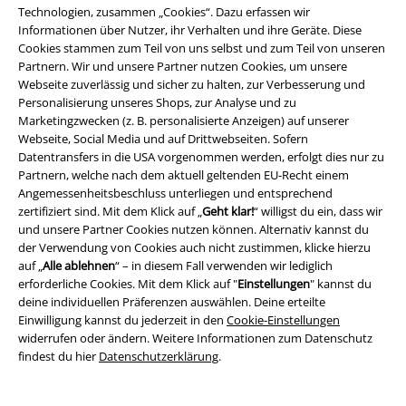
Technologien, zusammen „Cookies“. Dazu erfassen wir
Für Freizeit, Beruf, Sport und Festivals
Informationen über Nutzer, ihr Verhalten und ihre Geräte. Diese
Cookies stammen zum Teil von uns selbst und zum Teil von unseren
Auch wenn das Hauptaugenmerk bei EMP auf Fan- und Band-Merch
Partnern. Wir und unsere Partner nutzen Cookies, um unsere
liegt, findest du hier T-Shirts, die sich durchaus auch für das Büro eignen.
Webseite zuverlässig und sicher zu halten, zur Verbesserung und
Darunter sind unter anderem neutral gestaltete Basics sowie attraktive
Personalisierung unseres Shops, zur Analyse und zu
Casual-Wear- und Streetwear-Shirts. Auch T-Shirts für den Sportler gibt
Marketingzwecken (z. B. personalisierte Anzeigen) auf unserer
es bei EMP – und selbstverständlich auch Kleidung für die Freizeit und
Webseite, Social Media und auf Drittwebseiten. Sofern
den Besuch von Konzerten und Festivals.
Datentransfers in die USA vorgenommen werden, erfolgt dies nur zu
Partnern, welche nach dem aktuell geltenden EU-Recht einem
Was trägt der stilbewusste Szene-Gänger?
Angemessenheitsbeschluss unterliegen und entsprechend
zertifiziert sind. Mit dem Klick auf „
Geht klar!
“ willigst du ein, dass wir
Für Szene-Gänger unterschiedlicher Genres hält EMP die passenden T-
und unsere Partner Cookies nutzen können. Alternativ kannst du
Shirts bereit. Von der Rockwear über Wikinger- und Mittelalter-Mode bis
der Verwendung von Cookies auch nicht zustimmen, klicke hierzu
hin zum Punk findet jeder sein Lieblingsteil. Fans des Rockabilly
auf „
Alle ablehnen
“ – in diesem Fall verwenden wir lediglich
kommen ebenso auf ihre Kosten wie alle Anhänger des Industrial.
erforderliche Cookies. Mit dem Klick auf "
Einstellungen
" kannst du
Besonders zahlreich sind die Modelle, die sich der Gothic-Kultur
deine individuellen Präferenzen auswählen. Deine erteilte
widmen. Die schwarze Romantik spielt im Sortiment eine ähnlich große
Einwilligung kannst du jederzeit in den
Cookie-Einstellungen
Rolle wie Fantasy. Nicht alle Gothic-
T-Shirts
sind jedoch nur mystisch
widerrufen oder ändern. Weitere Informationen zum Datenschutz
gestaltet, es gibt auch Motive im Splatter- und Horror-Stil.
findest du hier
Datenschutzerklärung
.
Nichts versäumen – im T-Shirt Shop von EMP stöbern!