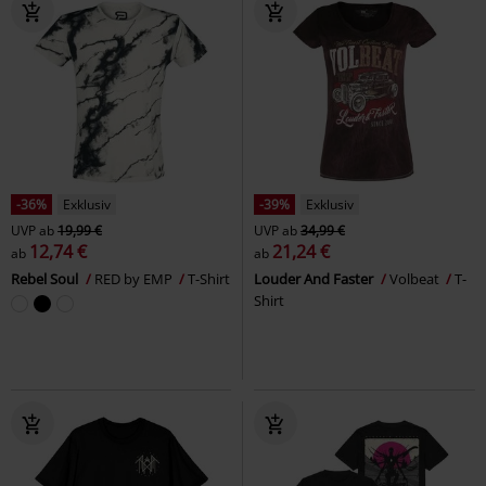
-36%
Exklusiv
-39%
Exklusiv
UVP
ab
19,99 €
UVP
ab
34,99 €
12,74 €
21,24 €
ab
ab
Rebel Soul
RED by EMP
T-Shirt
Louder And Faster
Volbeat
T-
Shirt