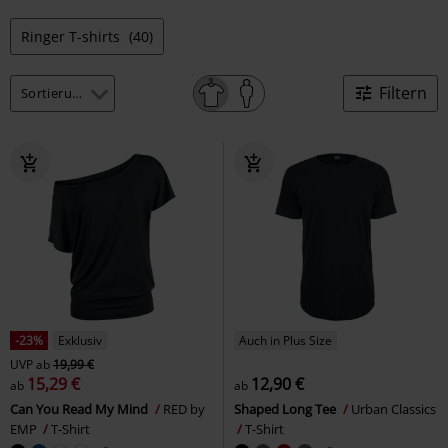
Ringer T-shirts
(40)
Filtern
-23%
Exklusiv
Auch in Plus Size
UVP
ab
19,99 €
15,29 €
12,90 €
ab
ab
Can You Read My Mind
RED by
Shaped Long Tee
Urban Classics
EMP
T-Shirt
T-Shirt