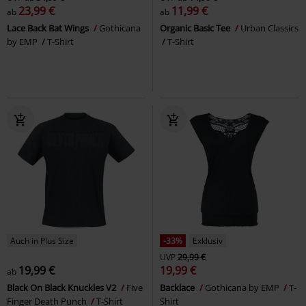
23,99 €
11,99 €
ab
ab
Lace Back Bat Wings
Gothicana
Organic Basic Tee
Urban Classics
by EMP
T-Shirt
T-Shirt
Auch in Plus Size
-33%
Exklusiv
UVP
29,99 €
19,99 €
19,99 €
ab
Black On Black Knuckles V2
Five
Backlace
Gothicana by EMP
T-
Finger Death Punch
T-Shirt
Shirt