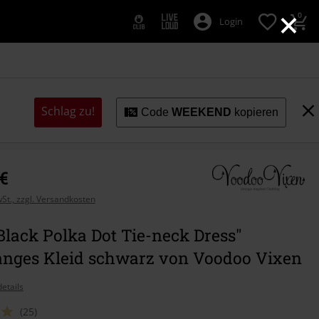
×
0
Login
Schlag zu!
Code
WEEKEND
kopieren
 €
wSt., zzgl. Versandkosten
Black Polka Dot Tie-neck Dress"
langes Kleid schwarz von Voodoo Vixen
etails
(25)