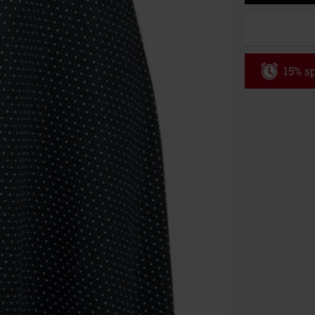
15% sp
Code
WE
Gültig bis zu
Nur Online. Mi
Nach Codeeing
Nicht mit and
Bücher, Medien
Die Toten Hose