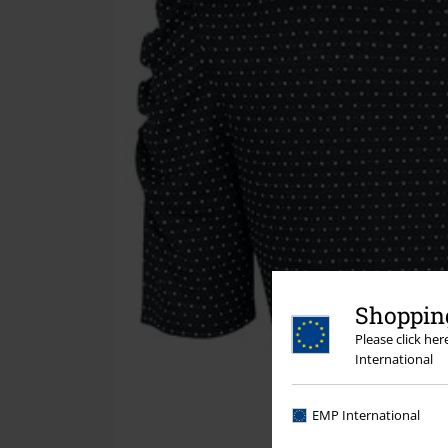
Shopping
Please click he
International
EMP International