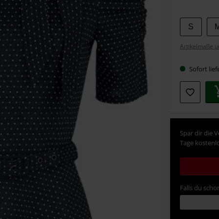
Wähle
S
deine
Artikelmaße u
Größe
Sofort lief
Spar dir die 
Tage kostenlo
Falls du schon