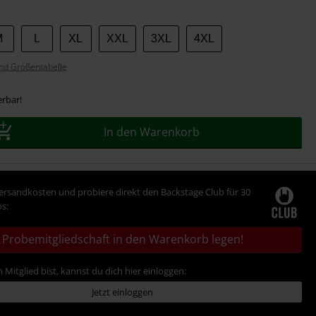
M
L
XL
XXL
3XL
4XL
nd Größentabelle
erbar!
In den Warenkorb
Versandkosten und probiere direkt den Backstage Club für 30
s:
Probemitgliedschaft in den Warenkorb legen!
 Mitglied bist, kannst du dich hier einloggen:
Jetzt einloggen