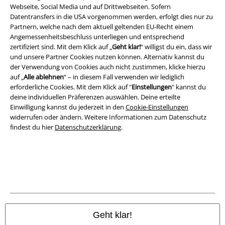
Webseite, Social Media und auf Drittwebseiten. Sofern
AGB
Datentransfers in die USA vorgenommen werden, erfolgt dies nur zu
Partnern, welche nach dem aktuell geltenden EU-Recht einem
Angemessenheitsbeschluss unterliegen und entsprechend
Impressum
zertifiziert sind. Mit dem Klick auf „
Geht klar!
“ willigst du ein, dass wir
und unsere Partner Cookies nutzen können. Alternativ kannst du
Datenschutz
der Verwendung von Cookies auch nicht zustimmen, klicke hierzu
auf „
Alle ablehnen
“ – in diesem Fall verwenden wir lediglich
Entsorgung und Umweltschutz
erforderliche Cookies. Mit dem Klick auf "
Einstellungen
" kannst du
deine individuellen Präferenzen auswählen. Deine erteilte
Konformitätserklärung
Einwilligung kannst du jederzeit in den
Cookie-Einstellungen
widerrufen oder ändern. Weitere Informationen zum Datenschutz
findest du hier
Datenschutzerklärung
.
Information zur Barrierefreiheit
Cookie-Einstellungen
Vertrag widerrufen
Alle Preise inkl. gesetzlicher Mehrwertsteuer, zzgl.
Versandkosten
© 1986-2026 E.M.P. Merchandising HGmbH
Geht klar!