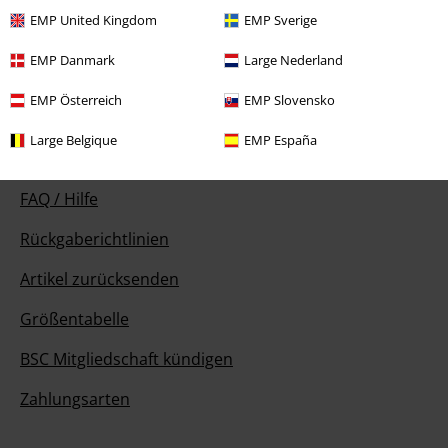
Der Kundenservice ist am nächsten Tag wieder erreichbar von 09:00
EMP United Kingdom
EMP Sverige
Uhr bis 14:00 Uhr.
Mehr Infos
EMP Danmark
Large Nederland
Chat starten
EMP Österreich
EMP Slovensko
Large Belgique
EMP España
Kundenservice
FAQ / Hilfe
Rückgaberichtlinien
Artikel zurücksenden
Größentabelle
BSC Mitgliedschaft kündigen
Zahlungsarten