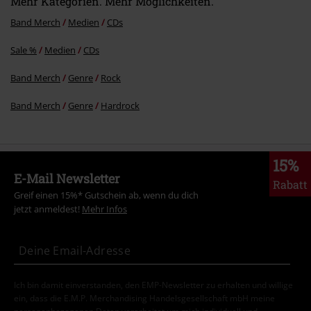
Mehr Kategorien. Mehr Möglichkeiten.
Band Merch
Medien
CDs
Sale %
Medien
CDs
Band Merch
Genre
Rock
Band Merch
Genre
Hardrock
15%
E-Mail Newsletter
Rabatt
Greif einen 15%* Gutschein ab, wenn du dich
jetzt anmeldest!
Mehr Infos
Ich bin damit einverstanden, den EMP-Newsletter zu erhalten und willige
ein, dass die E.M.P. Merchandising Handelsgesellschaft mbH meine