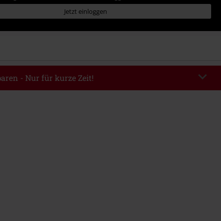
Jetzt einloggen
aren - Nur für kurze Zeit!
TERWORK
Code kopieren
06.08.2026 von 16:00 bis 23:59 Uhr.
ndestbestellwert 49.99€.
abe wird dir der Rabatt automatisch am Ende der Bestellung abgezogen.
eren Aktionscodes kombinierbar. Von der Reduzierung ausgeschlossen sind
, Tickets, Rammstein, (Till) Lindemann, Böhse Onkelz, Broilers, Die Ärzte,
n, Metality, Gutscheine & Artikel, die einen Spendenbeitrag beinhalten.