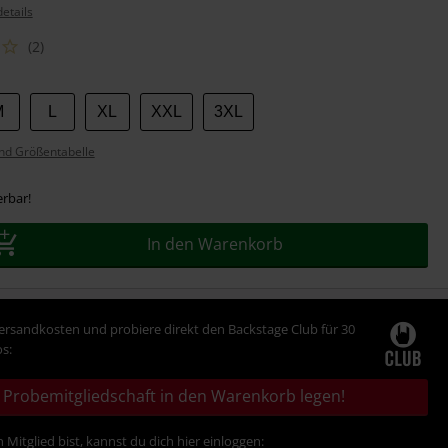
etails
(2)
M
L
XL
XXL
3XL
nd Größentabelle
erbar!
In den Warenkorb
Versandkosten und probiere direkt den Backstage Club für 30
s:
Probemitgliedschaft in den Warenkorb legen!
 Mitglied bist, kannst du dich hier einloggen: