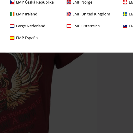
EMP Česká Republika
EMP Norge
EM
EMP Ireland
EMP United Kingdom
EM
Large Nederland
EMP Österreich
EM
EMP España