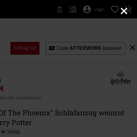
×
0
Login
Schlag zu!
Code
AFTERWORK
kopieren
€
 €
wSt., zzgl. Versandkosten
 Of The Phoenix" Schlafanzug weinrot
rry Potter
2-teilig