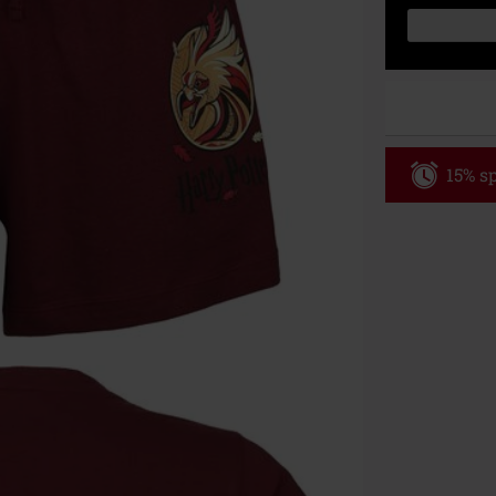
15% sp
Code
AF
Nur Gültig am 
Nur Online. Mi
Nach Codeeing
Nicht mit and
Bücher, Medien
Die Toten Hose