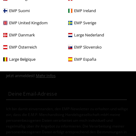
Markenkleidung
Outer Vision
Pullover
Sweatshirts
EMP Suomi
EMP Ireland
Neu
Bekleidung
Hoodies & Sweater
Sweatshirts
EMP United Kingdom
EMP Sverige
Sale %
OUTLET
EMP Danmark
Large Nederland
EMP Österreich
EMP Slovensko
15%
Large Belgique
EMP España
E-Mail Newsletter
Rabatt
Greif einen 15%* Gutschein ab, wenn du dich
jetzt anmeldest!
Mehr Infos
Ich bin damit einverstanden, den EMP-Newsletter zu erhalten und willige
ein, dass die E.M.P. Merchandising Handelsgesellschaft mbH meine
personenbezogenen Daten verarbeitet um mich individuell und
regelmäßig über ihr Angebot zu informieren. Die Verarbeitung meiner
personenbezogenen Daten erfolgt entsprechend den Bestimmungen in