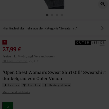
Hier findest du mehr aus der Kategorie "Sweatshirt"
%
27,99 €
Preise inkl. MwSt., zzgl. Versandkosten
30-Tage-Bestpreis
:
22,39 €
"Open Chest Woman's Sweat Shirt Gill" Sweatshirt
dunkelgrau von Outer Vision
Exklusiv
Cut-Outs
Destroyed Look
Mehr Produktdetails
Wähle
S