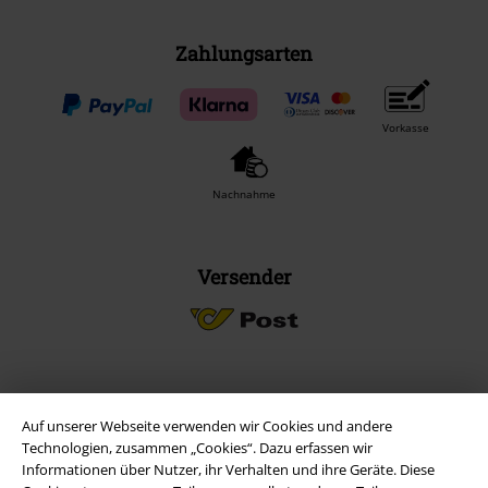
Zahlungsarten
Vorkasse
Nachnahme
Versender
EMP App
Auf unserer Webseite verwenden wir Cookies und andere
Lade dir jetzt kostenlos unsere neue EMP App runter und genieße
Technologien, zusammen „Cookies“. Dazu erfassen wir
die vielen neuen Funktionen und Vorteile!
Informationen über Nutzer, ihr Verhalten und ihre Geräte. Diese