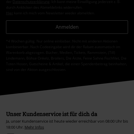
der
Datenschutzerklärung
. Ich kann meine Einwilligung jederzeit z. B.
durch Anklicken des Abmeldelinks widerrufen.
Hier
kann ich mich vom Newsletter wieder abmelden.
Anmelden
*4 Wochen gültig. Nur online einlösbar. Nicht mit anderen Aktionen
kombinierbar. Nach Codeeingabe wird dir der Rabatt automatisch im
Warenkorb abgezogen. Bücher, Medien, Tickets, Rammstein, (Till)
Lindemann, Böhse Onkelz, Broilers, Die Ärzte, Feine Sahne Fischfilet, Die
Toten Hosen, Gutscheine & Artikel, die einen Spendenbeitrag beinhalten,
sind von der Aktion ausgeschlossen.
Unser Kundenservice ist für dich da
Ja, unser Kundenservice ist heute wieder erreichbar von 08:00 Uhr bis
18:00 Uhr.
Mehr Infos