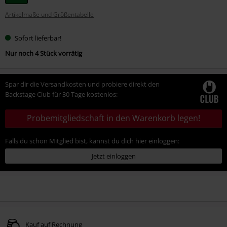
deine
Artikelmaße und Größentabelle
Größe
Sofort lieferbar!
Nur noch 4 Stück vorrätig
Spar dir die Versandkosten und probiere direkt den
Backstage Club für 30 Tage kostenlos:
Probemitgliedschaft in den Warenkorb legen!
Falls du schon Mitglied bist, kannst du dich hier einloggen:
Jetzt einloggen
Kauf auf Rechnung