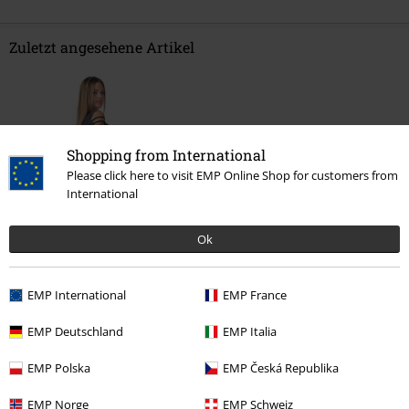
Zuletzt angesehene Artikel
Shopping from International
Please click here to visit EMP Online Shop for customers from
International
%
Ok
27,99 €
EMP International
EMP France
Mehr Kategorien. Mehr Möglichkeiten.
EMP Deutschland
EMP Italia
Bekleidung
Hoodies & Sweater
Sweatshirts
EMP Polska
EMP Česká Republika
Bekleidung & Accessoires
Oberteile
Sweatshirts
EMP Norge
EMP Schweiz