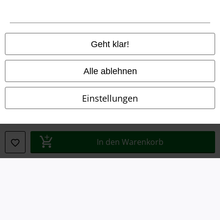
Impressum
Datenschutz
Geht klar!
Entsorgung und Umweltschutz
Alle ablehnen
Konformitätserklärung
Einstellungen
Information zur Barrierefreiheit
Cookie-Einstellungen
In den Warenkorb
Vertrag widerrufen
Alle Preise inkl. gesetzlicher Mehrwertsteuer, zzgl.
Versandkosten
© 1986-2026 E.M.P. Merchandising HGmbH