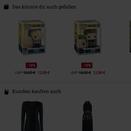
Zuidplein 36
Das könnte dir auch gefallen
1077 XV Amsterdam
Netherlands
www.funko.com
-18%
-18%
UVP
16,00 €
12,99 €
UVP
16,00 €
12,99 €
Kunden kauften auch