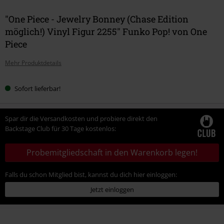
"One Piece - Jewelry Bonney (Chase Edition
möglich!) Vinyl Figur 2255" Funko Pop! von One
Piece
Mehr Produktdetails
Sofort lieferbar!
Spar dir die Versandkosten und probiere direkt den
Backstage Club für 30 Tage kostenlos:
Probemitgliedschaft in den Warenkorb legen!
Falls du schon Mitglied bist, kannst du dich hier einloggen:
Jetzt einloggen