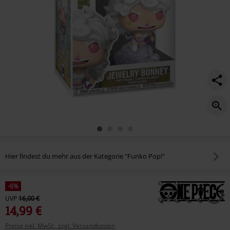
m%C3%B6glich%21%29-
vinyl-
figur-
2255/586738St.html
Hier findest du mehr aus der Kategorie "Funko Pop!"
-6%
UVP
16,00 €
14,99 €
Preise inkl. MwSt., zzgl. Versandkosten