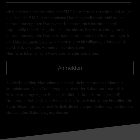
Ich bin damit einverstanden, den EMP-Newsletter zu erhalten und willige
ein, dass die E.M.P. Merchandising Handelsgesellschaft mbH meine
personenbezogenen Daten verarbeitet um mich individuell und
regelmäßig über ihr Angebot zu informieren. Die Verarbeitung meiner
personenbezogenen Daten erfolgt entsprechend den Bestimmungen in
der
Datenschutzerklärung
. Ich kann meine Einwilligung jederzeit z. B.
durch Anklicken des Abmeldelinks widerrufen.
Hier
kann ich mich vom Newsletter wieder abmelden.
Anmelden
*4 Wochen gültig. Nur online einlösbar. Nicht mit anderen Aktionen
kombinierbar. Nach Codeeingabe wird dir der Rabatt automatisch im
Warenkorb abgezogen. Bücher, Medien, Tickets, Rammstein, (Till)
Lindemann, Böhse Onkelz, Broilers, Die Ärzte, Feine Sahne Fischfilet, Die
Toten Hosen, Gutscheine & Artikel, die einen Spendenbeitrag beinhalten,
sind von der Aktion ausgeschlossen.