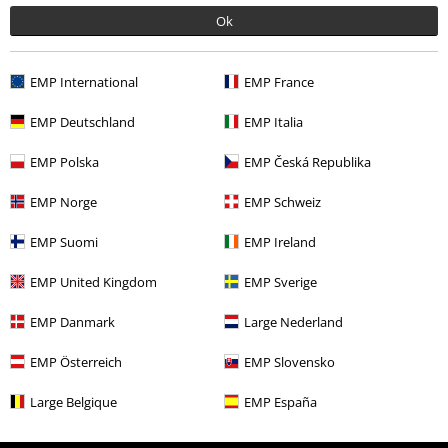
Ok
Mehr Kategorien. Mehr Möglichkeiten.
Filme & Serien
Funko Pop!
EMP International
EMP France
Filme & Serien
Wohnen
EMP Deutschland
EMP Italia
Filme & Serien
Top Filme & Serien
Serien
Figuren
EMP Polska
EMP Česká Republika
Filme & Serien
Anime
Collectibles
EMP Norge
EMP Schweiz
Filme & Serien
Top Filme & Serien
Serien
Funko Pop!
EMP Suomi
EMP Ireland
EMP United Kingdom
EMP Sverige
15%
EMP Danmark
Large Nederland
E-Mail Newsletter
Rabatt
Greif einen 15%* Gutschein ab, wenn du dich
EMP Österreich
EMP Slovensko
jetzt anmeldest!
Mehr Infos
Large Belgique
EMP España