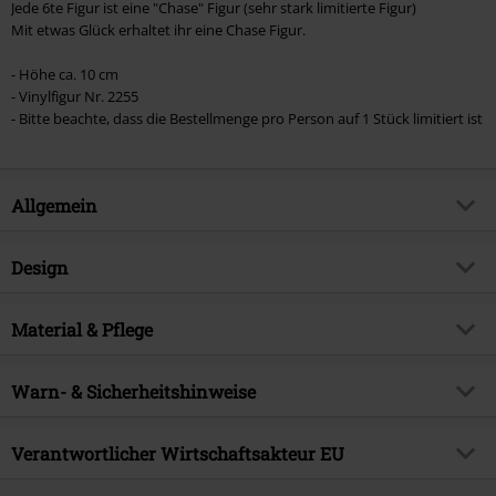
Jede 6te Figur ist eine "Chase" Figur (sehr stark limitierte Figur)
Mit etwas Glück erhaltet ihr eine Chase Figur.
- Höhe ca. 10 cm
- Vinylfigur Nr. 2255
- Bitte beachte, dass die Bestellmenge pro Person auf 1 Stück limitiert ist
Allgemein
Artikelnummer:
586738
Design
Titel
One Piece - Jewelry Bonney (Chase
Edition möglich!) Vinyl Figur 2255
Produkt-Typ
Funko Pop!
Material & Pflege
Produktthema
Fan-Merch, TV-Serien, Anime,
Filme
Obermaterial
Polyvinylchlorid
Warn- & Sicherheitshinweise
Lizenz
offiziell lizenziertes Produkt
Achtung! Nicht für Kinder unter 3 Jahren geeignet.
Entertainment License
One Piece
Verantwortlicher Wirtschaftsakteur EU
Erstickungsgefahr wegen verschluckbarer Kleinteile!
Erscheinungsdatum
04.05.2026
Achtung: Nicht für Kinder unter 36 Monaten geeignet.
Funko EU, BV