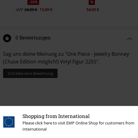
-36%
%
UVP
24,99 €
15,99 €
54,99 €
0 Bewertungen
Sag uns deine Meinung zu "One Piece - Jewelry Bonney
(Chase Edition möglich!) Vinyl Figur 2255".
Schreibe eine Bewertung
Shopping from International
Please click here to visit EMP Online Shop for customers from
International