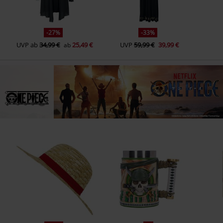
-27%
-33%
UVP
ab
34,99 €
25,49 €
UVP
59,99 €
39,99 €
ab