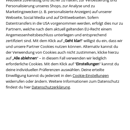
Personalisierung unseres Shops, zur Analyse und zu
Marketingzwecken (z. B. personalisierte Anzeigen) auf unserer
Webseite, Social Media und auf Drittwebseiten. Sofern
Rechtliches
Datentransfers in die USA vorgenommen werden, erfolgt dies nur zu
Partnern, welche nach dem aktuell geltenden EU-Recht einem
AGB
Angemessenheitsbeschluss unterliegen und entsprechend
zertifiziert sind. Mit dem Klick auf „
Geht klar!
“ willigst du ein, dass wir
Impressum
und unsere Partner Cookies nutzen können. Alternativ kannst du
der Verwendung von Cookies auch nicht zustimmen, klicke hierzu
Datenschutz
auf „
Alle ablehnen
“ – in diesem Fall verwenden wir lediglich
erforderliche Cookies. Mit dem Klick auf "
Einstellungen
" kannst du
deine individuellen Präferenzen auswählen. Deine erteilte
Entsorgung und Umweltschutz
Einwilligung kannst du jederzeit in den
Cookie-Einstellungen
widerrufen oder ändern. Weitere Informationen zum Datenschutz
Konformitätserklärung
findest du hier
Datenschutzerklärung
.
Information zur Barrierefreiheit
Cookie-Einstellungen
Vertrag widerrufen