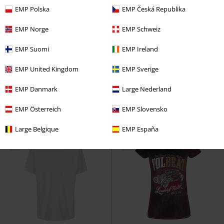
EMP Polska
EMP Česká Republika
EMP Norge
EMP Schweiz
Premium
-36%
Exklusiv
EMP Suomi
EMP Ireland
UVP
ab
19,99 €
24,99 €
12,74 €
ab
EMP United Kingdom
EMP Sverige
Crow
Motionless In White
T-
Rebel Soul
RED by EMP
T-Shirt
Shirt
EMP Danmark
Large Nederland
EMP Österreich
EMP Slovensko
Large Belgique
EMP España