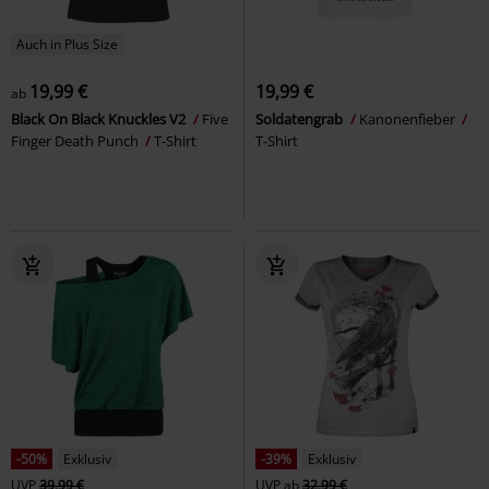
Auch in Plus Size
19,99 €
19,99 €
ab
Black On Black Knuckles V2
Five
Soldatengrab
Kanonenfieber
Finger Death Punch
T-Shirt
T-Shirt
-50%
Exklusiv
-39%
Exklusiv
UVP
39,99 €
UVP
ab
32,99 €