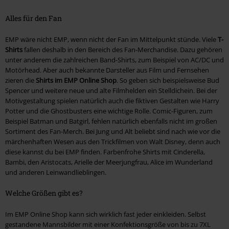
Alles für den Fan
EMP wäre nicht EMP, wenn nicht der Fan im Mittelpunkt stünde. Viele
T-
Shirts
fallen deshalb in den Bereich des Fan-Merchandise. Dazu gehören
unter anderem die zahlreichen Band-Shirts, zum Beispiel von AC/DC und
Motörhead. Aber auch bekannte Darsteller aus Film und Fernsehen
zieren die
Shirts im EMP Online Shop
. So geben sich beispielsweise Bud
Spencer und weitere neue und alte Filmhelden ein Stelldichein. Bei der
Motivgestaltung spielen natürlich auch die fiktiven Gestalten wie Harry
Potter und die Ghostbusters eine wichtige Rolle. Comic-Figuren, zum
Beispiel Batman und Batgirl, fehlen natürlich ebenfalls nicht im großen
Sortiment des Fan-Merch. Bei Jung und Alt beliebt sind nach wie vor die
märchenhaften Wesen aus den Trickfilmen von Walt Disney, denn auch
diese kannst du bei EMP finden. Farbenfrohe Shirts mit Cinderella,
Bambi, den Aristocats, Arielle der Meerjungfrau, Alice im Wunderland
und anderen Leinwandlieblingen.
Welche Größen gibt es?
Im EMP Online Shop kann sich wirklich fast jeder einkleiden. Selbst
gestandene Mannsbilder mit einer Konfektionsgröße von bis zu 7XL