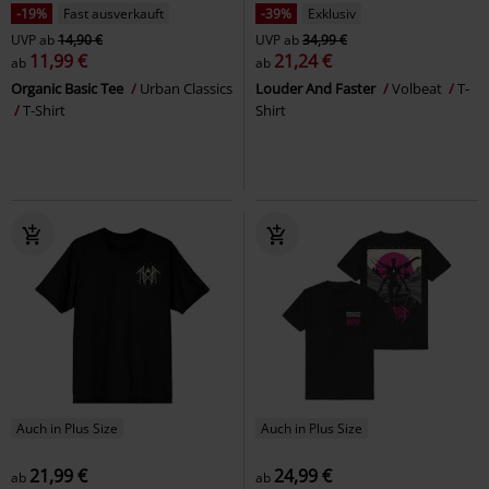
-19%
Fast ausverkauft
-39%
Exklusiv
UVP
ab
14,90 €
UVP
ab
34,99 €
11,99 €
21,24 €
ab
ab
Organic Basic Tee
Urban Classics
Louder And Faster
Volbeat
T-
T-Shirt
Shirt
Auch in Plus Size
Auch in Plus Size
21,99 €
24,99 €
ab
ab