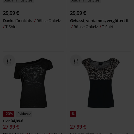
Auch in Plus Size
Auch in Plus Size
29,99 €
29,99 €
Danke für nichts
Böhse Onkelz
Gehasst, verdammt, vergöttert II.
T-Shirt
Böhse Onkelz
T-Shirt
-20%
Exklusiv
%
UVP
34,99 €
27,99 €
27,99 €