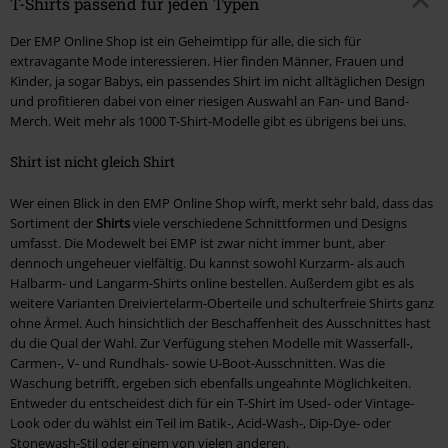
T-Shirts passend für jeden Typen
Der EMP Online Shop ist ein Geheimtipp für alle, die sich für
extravagante Mode interessieren. Hier finden Männer, Frauen und
Kinder, ja sogar Babys, ein passendes Shirt im nicht alltäglichen Design
und profitieren dabei von einer riesigen Auswahl an Fan- und Band-
Merch. Weit mehr als 1000 T-Shirt-Modelle gibt es übrigens bei uns.
Shirt ist nicht gleich Shirt
Wer einen Blick in den EMP Online Shop wirft, merkt sehr bald, dass das
Sortiment der
Shirts
viele verschiedene Schnittformen und Designs
umfasst. Die Modewelt bei EMP ist zwar nicht immer bunt, aber
dennoch ungeheuer vielfältig. Du kannst sowohl Kurzarm- als auch
Halbarm- und Langarm-Shirts online bestellen. Außerdem gibt es als
weitere Varianten Dreiviertelarm-Oberteile und schulterfreie Shirts ganz
ohne Ärmel. Auch hinsichtlich der Beschaffenheit des Ausschnittes hast
du die Qual der Wahl. Zur Verfügung stehen Modelle mit Wasserfall-,
Carmen-, V- und Rundhals- sowie U-Boot-Ausschnitten. Was die
Waschung betrifft, ergeben sich ebenfalls ungeahnte Möglichkeiten.
Entweder du entscheidest dich für ein T-Shirt im Used- oder Vintage-
Look oder du wählst ein Teil im Batik-, Acid-Wash-, Dip-Dye- oder
Stonewash-Stil oder einem von vielen anderen.