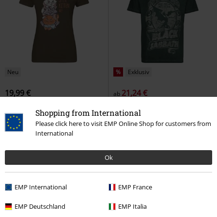
Neu
%
Exklusiv
19,99 €
21,24 €
ab
You've Got To Be Kitten Me!
Lord Of This World
Black
Shopping from International
Aristocats
T-Shirt
Sabbath
T-Shirt
Please click here to visit EMP Online Shop for customers from
International
Ok
EMP International
EMP France
EMP Deutschland
EMP Italia