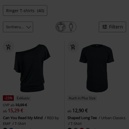
Ringer T-shirts
(40)
Filtern
-23%
Exklusiv
Auch in Plus Size
UVP
ab
19,99 €
15,29 €
12,90 €
ab
ab
Can You Read My Mind
RED by
Shaped Long Tee
Urban Classics
EMP
T-Shirt
T-Shirt