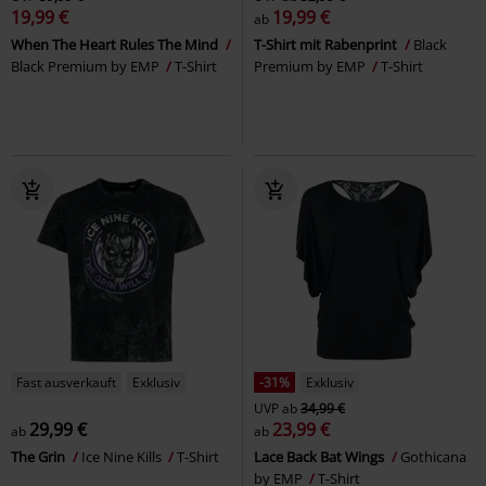
19,99 €
19,99 €
ab
When The Heart Rules The Mind
T-Shirt mit Rabenprint
Black
Black Premium by EMP
T-Shirt
Premium by EMP
T-Shirt
Fast ausverkauft
Exklusiv
-31%
Exklusiv
UVP
ab
34,99 €
29,99 €
23,99 €
ab
ab
The Grin
Ice Nine Kills
T-Shirt
Lace Back Bat Wings
Gothicana
by EMP
T-Shirt