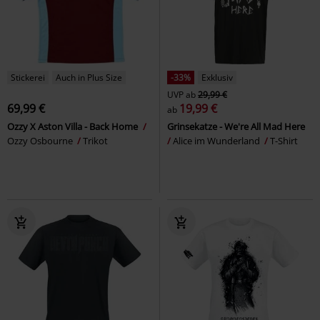
Stickerei
Auch in Plus Size
-33%
Exklusiv
UVP
ab
29,99 €
69,99 €
19,99 €
ab
Ozzy X Aston Villa - Back Home
Grinsekatze - We're All Mad Here
Ozzy Osbourne
Trikot
Alice im Wunderland
T-Shirt