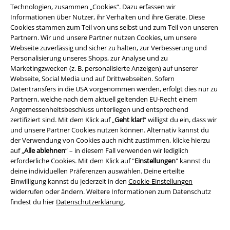
Technologien, zusammen „Cookies“. Dazu erfassen wir
Für Freizeit, Beruf, Sport und Festivals
Informationen über Nutzer, ihr Verhalten und ihre Geräte. Diese
Cookies stammen zum Teil von uns selbst und zum Teil von unseren
Auch wenn das Hauptaugenmerk bei EMP auf Fan- und Band-Merch
Partnern. Wir und unsere Partner nutzen Cookies, um unsere
liegt, findest du hier T-Shirts, die sich durchaus auch für das Büro eignen.
Webseite zuverlässig und sicher zu halten, zur Verbesserung und
Darunter sind unter anderem neutral gestaltete Basics sowie attraktive
Personalisierung unseres Shops, zur Analyse und zu
Casual-Wear- und Streetwear-Shirts. Auch T-Shirts für den Sportler gibt
Marketingzwecken (z. B. personalisierte Anzeigen) auf unserer
es bei EMP – und selbstverständlich auch Kleidung für die Freizeit und
Webseite, Social Media und auf Drittwebseiten. Sofern
den Besuch von Konzerten und Festivals.
Datentransfers in die USA vorgenommen werden, erfolgt dies nur zu
Partnern, welche nach dem aktuell geltenden EU-Recht einem
Was trägt der stilbewusste Szene-Gänger?
Angemessenheitsbeschluss unterliegen und entsprechend
zertifiziert sind. Mit dem Klick auf „
Geht klar!
“ willigst du ein, dass wir
Für Szene-Gänger unterschiedlicher Genres hält EMP die passenden T-
und unsere Partner Cookies nutzen können. Alternativ kannst du
Shirts bereit. Von der Rockwear über Wikinger- und Mittelalter-Mode bis
der Verwendung von Cookies auch nicht zustimmen, klicke hierzu
hin zum Punk findet jeder sein Lieblingsteil. Fans des Rockabilly
auf „
Alle ablehnen
“ – in diesem Fall verwenden wir lediglich
kommen ebenso auf ihre Kosten wie alle Anhänger des Industrial.
erforderliche Cookies. Mit dem Klick auf "
Einstellungen
" kannst du
Besonders zahlreich sind die Modelle, die sich der Gothic-Kultur
deine individuellen Präferenzen auswählen. Deine erteilte
widmen. Die schwarze Romantik spielt im Sortiment eine ähnlich große
Einwilligung kannst du jederzeit in den
Cookie-Einstellungen
Rolle wie Fantasy. Nicht alle Gothic-
T-Shirts
sind jedoch nur mystisch
widerrufen oder ändern. Weitere Informationen zum Datenschutz
gestaltet, es gibt auch Motive im Splatter- und Horror-Stil.
findest du hier
Datenschutzerklärung
.
Nichts versäumen – im T-Shirt Shop von EMP stöbern!