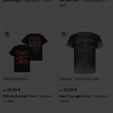
Stone Angel
Nightwish
T-Shirt
Leo Evie Shirt
Pussy Deluxe
T-
Shirt
Auch in Plus Size
Exklusiv
Auch in Plus Size
UVP
ab
34,99 €
24,99 €
24,99 €
ab
ab
25th Anniversary Tour
Slipknot
Valor Courage Honor
Sabaton
T-Shirt
T-Shirt