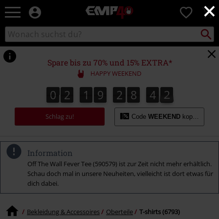
×
EMP
0
Merchandise
-
Packst
Katalog
suchen
Fanartikel
durchsuchen
Shop
für
Spare bis zu 70% und 15% EXTRA*
Rock
HAPPY WEEKEND
&
Entertainment
0
2
1
9
2
8
4
1
0
2
1
9
2
8
4
0
2
1
0
Schlag zu!
Code
WEEKEND
kopieren
Information
Off The Wall Fever Tee (590579) ist zur Zeit nicht mehr erhältlich.
Schau doch mal in unsere Neuheiten, vielleicht ist dort etwas für
dich dabei.
Bekleidung & Accessoires
Oberteile
T-shirts (6793)