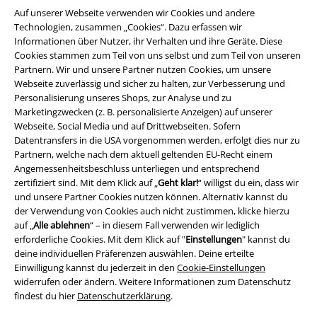
Auf unserer Webseite verwenden wir Cookies und andere
Technologien, zusammen „Cookies“. Dazu erfassen wir
Informationen über Nutzer, ihr Verhalten und ihre Geräte. Diese
Cookies stammen zum Teil von uns selbst und zum Teil von unseren
Partnern. Wir und unsere Partner nutzen Cookies, um unsere
EMP App
Webseite zuverlässig und sicher zu halten, zur Verbesserung und
Lade dir jetzt kostenlos unsere neue EMP App runter und genieße
Personalisierung unseres Shops, zur Analyse und zu
die vielen neuen Funktionen und Vorteile!
Marketingzwecken (z. B. personalisierte Anzeigen) auf unserer
Webseite, Social Media und auf Drittwebseiten. Sofern
Datentransfers in die USA vorgenommen werden, erfolgt dies nur zu
Partnern, welche nach dem aktuell geltenden EU-Recht einem
Angemessenheitsbeschluss unterliegen und entsprechend
zertifiziert sind. Mit dem Klick auf „
Geht klar!
“ willigst du ein, dass wir
und unsere Partner Cookies nutzen können. Alternativ kannst du
A Warner Music Group Company
der Verwendung von Cookies auch nicht zustimmen, klicke hierzu
auf „
Alle ablehnen
“ – in diesem Fall verwenden wir lediglich
erforderliche Cookies. Mit dem Klick auf "
Einstellungen
" kannst du
deine individuellen Präferenzen auswählen. Deine erteilte
Einwilligung kannst du jederzeit in den
Cookie-Einstellungen
widerrufen oder ändern. Weitere Informationen zum Datenschutz
findest du hier
Datenschutzerklärung
.