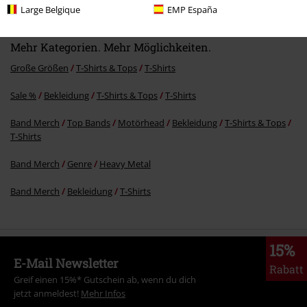
Large Belgique
EMP España
Mehr Kategorien. Mehr Möglichkeiten.
Große Größen
T-Shirts & Tops
T-Shirts
Sale %
Bekleidung
T-Shirts & Tops
T-Shirts
Band Merch
Top Bands
Motörhead
Bekleidung
T-Shirts & Tops
T-Shirts
Band Merch
Genre
Heavy Metal
Band Merch
Bekleidung
T-Shirts
15%
E-Mail Newsletter
Rabatt
Greif einen 15%* Gutschein ab, wenn du dich
jetzt anmeldest!
Mehr Infos