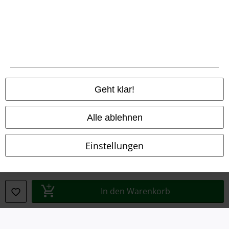
Rechtliches
AGB
Geht klar!
Impressum
Alle ablehnen
Datenschutz
Einstellungen
Entsorgung und Umweltschutz
Konformitätserklärung
In den Warenkorb
Information zur Barrierefreiheit
Cookie-Einstellungen