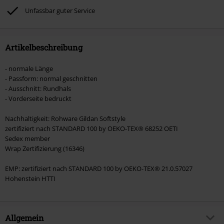
Böhse Onkelz, Broilers, Die Ärzte, Die Toten Hosen, Metality, Gutscheine &
Unfassbar guter Service
Artikel, die einen Spendenbeitrag beinhalten.
Artikelbeschreibung
- normale Länge
- Passform: normal geschnitten
- Ausschnitt: Rundhals
- Vorderseite bedruckt
Nachhaltigkeit: Rohware Gildan Softstyle
zertifiziert nach STANDARD 100 by OEKO-TEX® 68252 OETI
Sedex member
Wrap Zertifizierung (16346)
EMP: zertifiziert nach STANDARD 100 by OEKO-TEX® 21.0.57027
Hohenstein HTTI
Allgemein