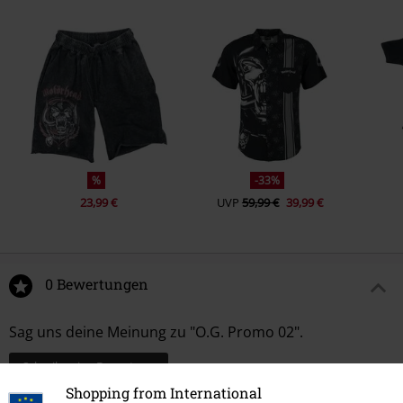
%
-33%
23,99 €
UVP
59,99 €
39,99 €
0 Bewertungen
Sag uns deine Meinung zu "O.G. Promo 02".
Schreibe eine Bewertung
Shopping from International