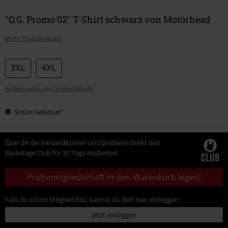
"O.G. Promo 02" T-Shirt schwarz von Motörhead
Mehr Produktdetails
Wähle
3XL
4XL
deine
Artikelmaße und Größentabelle
Größe
Sofort lieferbar!
Spar dir die Versandkosten und probiere direkt den
Backstage Club für 30 Tage kostenlos:
Probemitgliedschaft in den Warenkorb legen!
Falls du schon Mitglied bist, kannst du dich hier einloggen:
Jetzt einloggen