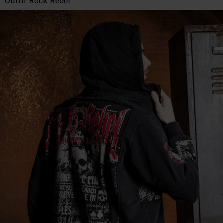
Outfit Rock Rebel
17457 Riudellots de la Selva
GI
Spain
EU@alchemygroup.com