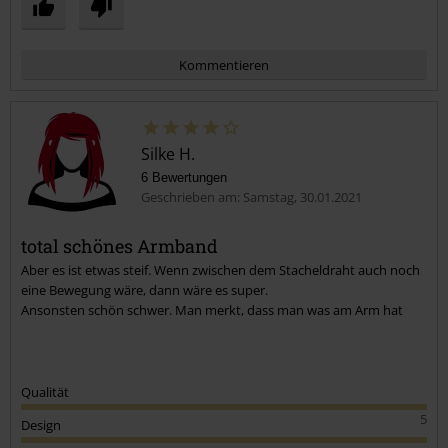
und ihr schmale handgelenke habt dann dürfte euch das Armband
gefallen.
Allen anderen würde ich von diesem schlecht durchdachten design
abraten außer ihr könnt es verlängern.
Kommentieren
Silke H.
6 Bewertungen
Geschrieben am: Samstag, 30.01.2021
total schönes Armband
Aber es ist etwas steif. Wenn zwischen dem Stacheldraht auch noch
Kommentar jetzt abschicken!
eine Bewegung wäre, dann wäre es super.
Ansonsten schön schwer. Man merkt, dass man was am Arm hat
Qualität
5
Design