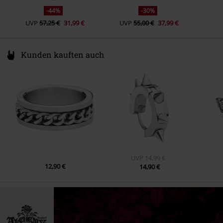
-44%
-30%
UVP
57,25 €
31,99 €
UVP
55,00 €
37,99 €
Kunden kauften auch
UVP
14,99 €
12,90 €
14,90 €