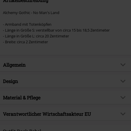
Artikelbeschreibung
Alchemy Gothic - No Man's Land
- Armband mit Totenköpfen
- Länge in Größe S: verstellbar von circa 15 bis 18,5 Zentimeter
- Länge in Größe L: circa 20 Zentimeter
- Breite: circa 2 Zentimeter
Allgemein
Artikelnummer:
442533
Design
Titel
No Man's Land
Produkt-Typ
Armband
Brand
Material & Pflege
Alchemy Gothic
Farbe
silberfarben
Produktthema
Gothic, Rockwear, Horror,
Obermaterial
Hartzinn
Geschenke
Verantwortlicher Wirtschaftsakteur EU
Erscheinungsdatum
10.05.2019
Alchemy Carta LTD. C/O Outer Vision SI.
Geschlecht
Männer
Avda Paisos Catalanes 168