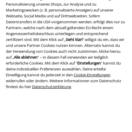
Personalisierung unseres Shops, zur Analyse und zu
Marketingzwecken (z. B. personalisierte Anzeigen) auf unserer
Webseite, Social Media und auf Drittwebseiten. Sofern
Datentransfers in die USA vorgenommen werden, erfolgt dies nur zu
Partnern, welche nach dem aktuell geltenden EU-Recht einem
Angemessenheitsbeschluss unterliegen und entsprechend
zertifiziert sind. Mit dem Klick auf „
Geht klar!
“ willigst du ein, dass wir
Rechtliches
und unsere Partner Cookies nutzen können. Alternativ kannst du
der Verwendung von Cookies auch nicht zustimmen, klicke hierzu
AGB
auf „
Alle ablehnen
“ – in diesem Fall verwenden wir lediglich
erforderliche Cookies. Mit dem Klick auf "
Einstellungen
" kannst du
Impressum
deine individuellen Präferenzen auswählen. Deine erteilte
Einwilligung kannst du jederzeit in den
Cookie-Einstellungen
Datenschutz
widerrufen oder ändern. Weitere Informationen zum Datenschutz
findest du hier
Datenschutzerklärung
.
Entsorgung und Umweltschutz
Konformitätserklärung
Information zur Barrierefreiheit
Cookie-Einstellungen