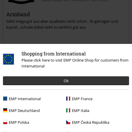
Armband
Sieht mega gut aus aber qualitativ nicht schön.. 5x getragen und
kaputt ..schade dabei sieht es wirklich gut aus
Shopping from International
Qualität
Please click here to visit EMP Online Shop for customers from
1
International
Design
5
Ok
Verifizierte Rezension
War diese Bewertung hilfreich für dich?
EMP International
EMP France
EMP Deutschland
EMP Italia
Kommentieren
EMP Polska
EMP Česká Republika