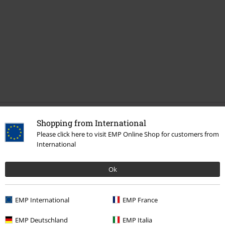
Shopping from International
Mehr Kategorien. Mehr Möglichkeiten.
Please click here to visit EMP Online Shop for customers from
Band Merch
Genre
Core
Hardcore
International
Band Merch
Top Bands
Turnstile
Ok
Sale %
Medien
CDs
EMP International
EMP France
Band Merch
Medien
CDs
EMP Deutschland
EMP Italia