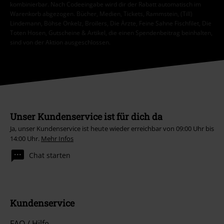
kombinierbar. Nach Codeeingabe wird dir der Rabatt automatisch im
Warenkorb abgezogen. Bücher, Medien, Tickets, Rammstein, (Till)
Lindemann, Böhse Onkelz, Broilers, Die Ärzte, Feine Sahne Fischfilet, Die
Toten Hosen, Gutscheine & Artikel, die einen Spendenbeitrag beinhalten,
sind von der Aktion ausgeschlossen.
Unser Kundenservice ist für dich da
Ja, unser Kundenservice ist heute wieder erreichbar von 09:00 Uhr bis
14:00 Uhr.
Mehr Infos
Chat starten
Kundenservice
FAQ / Hilfe