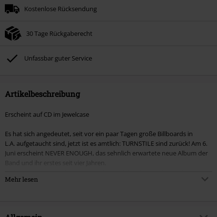
Kostenlose Rücksendung
30 Tage Rückgaberecht
Unfassbar guter Service
Artikelbeschreibung
Erscheint auf CD im Jewelcase
Es hat sich angedeutet, seit vor ein paar Tagen große Billboards in
L.A. aufgetaucht sind, jetzt ist es amtlich: TURNSTILE sind zurück! Am 6.
Juni erscheint NEVER ENOUGH, das sehnlich erwartete neue Album der
Band und ihr erstes seit vier Jahren.
Aufgenommen zwischen Los Angeles und dem heimischen Baltimore
Mehr lesen
wurde, wurde NEVER ENOUGH von TURNSTILE-Frontmann Brendan
Yates produziert. Das Ergebnis: ein wuchtiges, ruheloses Album, das den
unverwechselbaren, genreübergreifenden Sound der Band weiterdenkt
– energiegeladen, unerschrocken und voller Leben. Eine