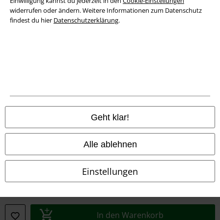
Einwilligung kannst du jederzeit in den
Cookie-Einstellungen
Konformitätserklärung
widerrufen oder ändern. Weitere Informationen zum Datenschutz
findest du hier
Datenschutzerklärung
.
Information zur Barrierefreiheit
Cookie-Einstellungen
Vertrag widerrufen
Alle Preise inkl. gesetzlicher Mehrwertsteuer, zzgl.
Versandkosten
© 1986-2026 E.M.P. Merchandising HGmbH
Geht klar!
Alle ablehnen
EMP Online Shops
Einstellungen
EMP International
EMP France
In den Warenkorb
EMP Deutschland