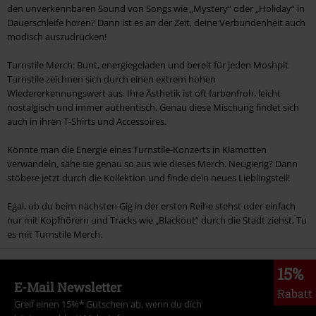
den unverkennbaren Sound von Songs wie „Mystery“ oder „Holiday“ in
Dauerschleife hören? Dann ist es an der Zeit, deine Verbundenheit auch
modisch auszudrücken!
Turnstile Merch: Bunt, energiegeladen und bereit für jeden Moshpit
Turnstile zeichnen sich durch einen extrem hohen
Wiedererkennungswert aus. Ihre Ästhetik ist oft farbenfroh, leicht
nostalgisch und immer authentisch. Genau diese Mischung findet sich
auch in ihren T-Shirts und Accessoires.
Könnte man die Energie eines Turnstile-Konzerts in Klamotten
verwandeln, sähe sie genau so aus wie dieses Merch. Neugierig? Dann
stöbere jetzt durch die Kollektion und finde dein neues Lieblingsteil!
Egal, ob du beim nächsten Gig in der ersten Reihe stehst oder einfach
nur mit Kopfhörern und Tracks wie „Blackout“ durch die Stadt ziehst, Tu
es mit Turnstile Merch.
15%
E-Mail Newsletter
Rabatt
Greif einen 15%* Gutschein ab, wenn du dich