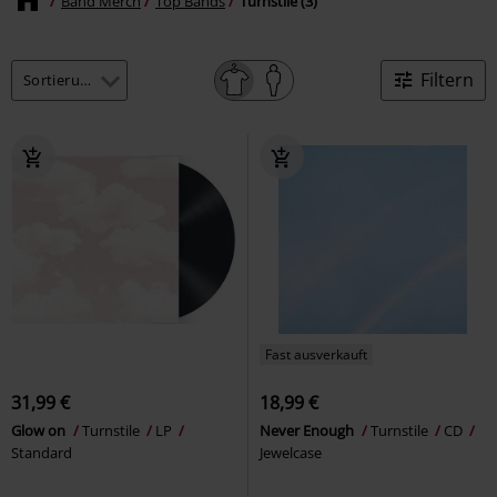
Band Merch
Top Bands
Turnstile (3)
Filtern
Fast ausverkauft
31,99 €
18,99 €
Glow on
Turnstile
LP
Never Enough
Turnstile
CD
Standard
Jewelcase