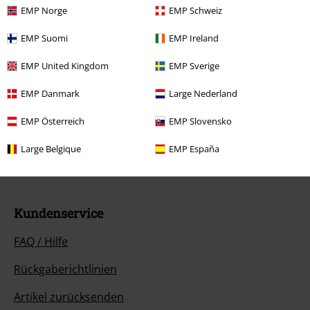
EMP Norge
EMP Schweiz
EMP Suomi
EMP Ireland
EMP United Kingdom
EMP Sverige
Unser Kundenservice ist für dich da
EMP Danmark
Large Nederland
Wir sind wieder erreichbar: Montag von 08:00 Uhr bis 18:00 Uhr.
EMP Österreich
EMP Slovensko
Mehr Infos
Chat starten
Large Belgique
EMP España
Kundenservice
FAQ / Hilfe
Rückgaberichtlinien
Artikel zurücksenden