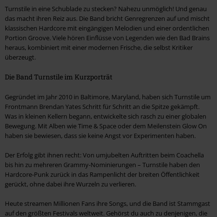
Turnstile in eine Schublade zu stecken? Nahezu unmöglich! Und genau
das macht ihren Reiz aus. Die Band bricht Genregrenzen auf und mischt
klassischen Hardcore mit eingängigen Melodien und einer ordentlichen
Portion Groove. Viele hören Einflüsse von Legenden wie den Bad Brains
heraus, kombiniert mit einer modernen Frische, die selbst Kritiker
überzeugt.
Die Band Turnstile im Kurzporträt
Gegründet im Jahr 2010 in Baltimore, Maryland, haben sich Turnstile um
Frontmann Brendan Yates Schritt für Schritt an die Spitze gekämpft.
Was in kleinen Kellern begann, entwickelte sich rasch zu einer globalen
Bewegung. Mit Alben wie Time & Space oder dem Meilenstein Glow On
haben sie bewiesen, dass sie keine Angst vor Experimenten haben.
Der Erfolg gibt ihnen recht: Von umjubelten Auftritten beim Coachella
bis hin zu mehreren Grammy-Nominierungen – Turnstile haben den
Hardcore-Punk zurück in das Rampenlicht der breiten Öffentlichkeit
gerückt, ohne dabei ihre Wurzeln zu verlieren.
Heute streamen Millionen Fans ihre Songs, und die Band ist Stammgast
auf den größten Festivals weltweit. Gehörst du auch zu denjenigen, die