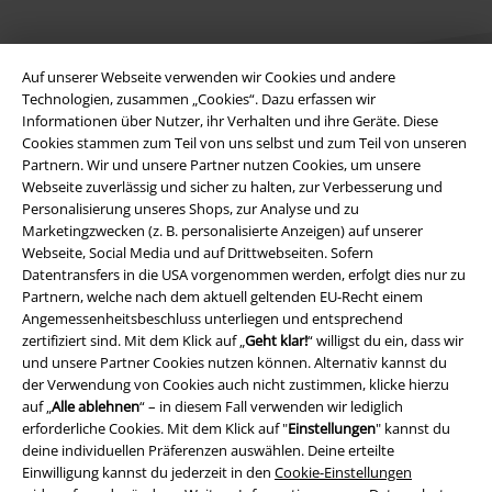
Auf unserer Webseite verwenden wir Cookies und andere
Technologien, zusammen „Cookies“. Dazu erfassen wir
Informationen über Nutzer, ihr Verhalten und ihre Geräte. Diese
Cookies stammen zum Teil von uns selbst und zum Teil von unseren
Rechtliches
Partnern. Wir und unsere Partner nutzen Cookies, um unsere
Webseite zuverlässig und sicher zu halten, zur Verbesserung und
AGB
Personalisierung unseres Shops, zur Analyse und zu
Marketingzwecken (z. B. personalisierte Anzeigen) auf unserer
Impressum
Webseite, Social Media und auf Drittwebseiten. Sofern
Datentransfers in die USA vorgenommen werden, erfolgt dies nur zu
Partnern, welche nach dem aktuell geltenden EU-Recht einem
Datenschutz
Angemessenheitsbeschluss unterliegen und entsprechend
zertifiziert sind. Mit dem Klick auf „
Geht klar!
“ willigst du ein, dass wir
Entsorgung und Umweltschutz
und unsere Partner Cookies nutzen können. Alternativ kannst du
der Verwendung von Cookies auch nicht zustimmen, klicke hierzu
Konformitätserklärung
auf „
Alle ablehnen
“ – in diesem Fall verwenden wir lediglich
erforderliche Cookies. Mit dem Klick auf "
Einstellungen
" kannst du
Information zur Barrierefreiheit
deine individuellen Präferenzen auswählen. Deine erteilte
Einwilligung kannst du jederzeit in den
Cookie-Einstellungen