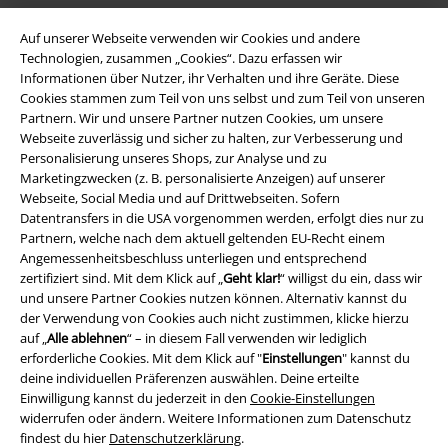
A Warner Music Group Company
Auf unserer Webseite verwenden wir Cookies und andere
Technologien, zusammen „Cookies“. Dazu erfassen wir
Informationen über Nutzer, ihr Verhalten und ihre Geräte. Diese
Cookies stammen zum Teil von uns selbst und zum Teil von unseren
Partnern. Wir und unsere Partner nutzen Cookies, um unsere
Webseite zuverlässig und sicher zu halten, zur Verbesserung und
Personalisierung unseres Shops, zur Analyse und zu
Marketingzwecken (z. B. personalisierte Anzeigen) auf unserer
Webseite, Social Media und auf Drittwebseiten. Sofern
Datentransfers in die USA vorgenommen werden, erfolgt dies nur zu
Partnern, welche nach dem aktuell geltenden EU-Recht einem
Angemessenheitsbeschluss unterliegen und entsprechend
zertifiziert sind. Mit dem Klick auf „
Geht klar!
“ willigst du ein, dass wir
und unsere Partner Cookies nutzen können. Alternativ kannst du
Rechtliches
der Verwendung von Cookies auch nicht zustimmen, klicke hierzu
auf „
Alle ablehnen
“ – in diesem Fall verwenden wir lediglich
AGB
erforderliche Cookies. Mit dem Klick auf "
Einstellungen
" kannst du
deine individuellen Präferenzen auswählen. Deine erteilte
Impressum
Einwilligung kannst du jederzeit in den
Cookie-Einstellungen
widerrufen oder ändern. Weitere Informationen zum Datenschutz
Datenschutz
findest du hier
Datenschutzerklärung
.