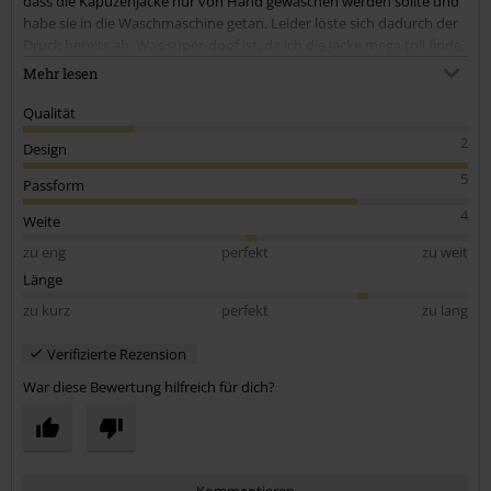
dass die Kapuzenjacke nur von Hand gewaschen werden sollte und
habe sie in die Waschmaschine getan. Leider löste sich dadurch der
Druck bereits ab. Was super-doof ist, da ich die Jacke mega toll finde.
Für diesen Preis echt schade, dass der Druck nicht maschinenfest
Mehr lesen
gemacht wurde. Grösse S fällt gross aus, also lang und weit. Ich mag
das, weshalb ich zufrieden bin.
Qualität
2
Design
5
Passform
4
Weite
zu eng
perfekt
zu weit
Länge
zu kurz
perfekt
zu lang
Verifizierte Rezension
War diese Bewertung hilfreich für dich?
Kommentieren