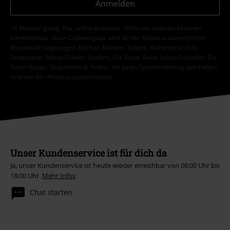
Anmelden
*4 Wochen gültig. Nur online einlösbar. Nicht mit anderen Aktionen
kombinierbar. Nach Codeeingabe wird dir der Rabatt automatisch im
Warenkorb abgezogen. Bücher, Medien, Tickets, Rammstein, (Till)
Lindemann, Böhse Onkelz, Broilers, Die Ärzte, Feine Sahne Fischfilet, Die
Toten Hosen, Gutscheine & Artikel, die einen Spendenbeitrag beinhalten,
sind von der Aktion ausgeschlossen.
Unser Kundenservice ist für dich da
Ja, unser Kundenservice ist heute wieder erreichbar von 08:00 Uhr bis
18:00 Uhr.
Mehr Infos
Chat starten