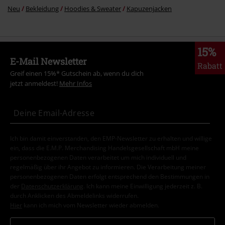
Neu
Bekleidung
Hoodies & Sweater
Kapuzenjacken
15%
E-Mail Newsletter
Rabatt
Greif einen 15%* Gutschein ab, wenn du dich
jetzt anmeldest!
Mehr Infos
Ich bin damit einverstanden, den EMP-Newsletter zu erhalten und willige
ein, dass die E.M.P. Merchandising Handelsgesellschaft mbH meine
personenbezogenen Daten verarbeitet um mich individuell und
regelmäßig über ihr Angebot zu informieren. Die Verarbeitung meiner
personenbezogenen Daten erfolgt entsprechend den Bestimmungen in
der
Datenschutzerklärung
. Ich kann meine Einwilligung jederzeit z. B.
durch Anklicken des Abmeldelinks widerrufen.
Hier
kann ich mich vom Newsletter wieder abmelden.