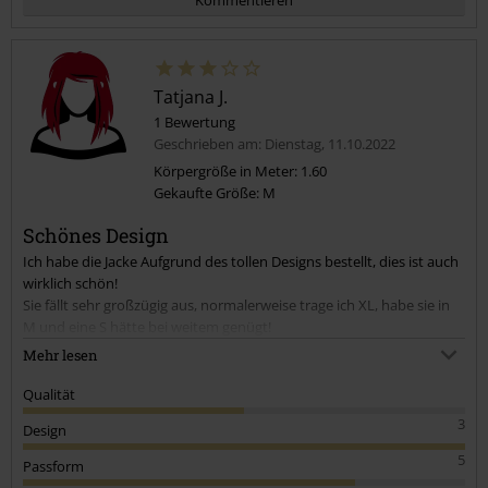
Tatjana J.
1 Bewertung
Geschrieben am: Dienstag, 11.10.2022
Körpergröße in Meter: 1.60
Gekaufte Größe: M
Kommentar jetzt abschicken!
Schönes Design
Ich habe die Jacke Aufgrund des tollen Designs bestellt, dies ist auch
wirklich schön!
Sie fällt sehr großzügig aus, normalerweise trage ich XL, habe sie in
M und eine S hätte bei weitem genügt!
Leider ist der Druck nach dem ersten Waschen auf links aneinander
Mehr lesen
geklebt und war sehr schwer von einander zu entfernen, dabei hat
sich leider auch etwas vom Druck gelöst.
Qualität
3
Design
5
Passform