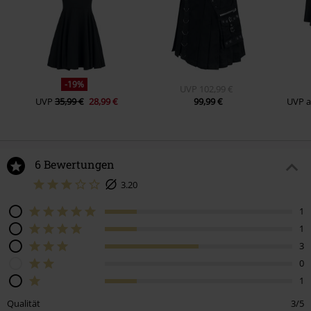
-19%
UVP
102,99 €
UVP
35,99 €
28,99 €
99,99 €
UVP
6 Bewertungen
3.20
1
1
3
0
1
Qualität
3/5