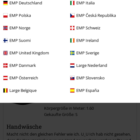
EMP Deutschland
EMP Italia
zu kurz
perfekt
zu lang
EMP Polska
EMP Česká Republika
Verifizierte Rezension
EMP Norge
EMP Schweiz
War diese Bewertung hilfreich für dich?
EMP Suomi
EMP Ireland
EMP United Kingdom
EMP Sverige
Kommentieren
EMP Danmark
Large Nederland
EMP Österreich
EMP Slovensko
Jago S.
Large Belgique
EMP España
9 Bewertungen
Geschrieben am: Mittwoch, 19.04.2023
Körpergröße in Meter: 1.60
Gekaufte Größe: S
Kommentar jetzt abschicken!
Handwäsche
Macht nicht den gleichen Fehler wie ich. U_U Ich hab nicht gesehen,