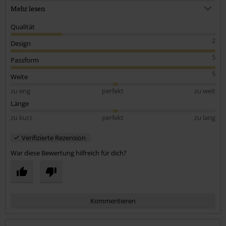
Für den Preis hätte ich da etwas besseres erwartet. Sehr schade.
Mehr lesen
Qualität
2
Design
5
Passform
5
Weite
zu eng
perfekt
zu weit
Länge
zu kurz
perfekt
zu lang
Verifizierte Rezension
War diese Bewertung hilfreich für dich?
Kommentieren