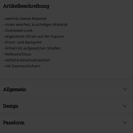
Artikelbeschreibung
- weiches Sweat-Material
- innen weiches, kuscheliges Material
- Oversized-Look
- angesetzte Ohren auf der Kapuze
- Front- und Backprint
- Ärmel mit aufgesetzten Streifen
- Reißverschluss
- seitliche Einschubtaschen
- mit Daumenlöchern
Allgemein
Artikelnummer:
509648
Design
Titel
Moon Cats Hood
Produkt-Typ
Kapuzenjacke
Brand
Passform
Heartless
Muster
Uni
Produktthema
Gothic, Rockwear