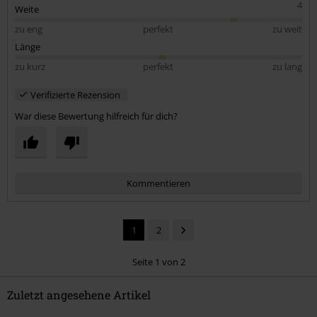
4
Weite
zu eng
perfekt
zu weit
Länge
zu kurz
perfekt
zu lang
Verifizierte Rezension
War diese Bewertung hilfreich für dich?
Kommentieren
1
2
Seite 1 von 2
Zuletzt angesehene Artikel