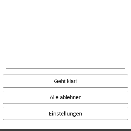
Entsorgung und Umweltschutz
Konformitätserklärung
Information zur Barrierefreiheit
Cookie-Einstellungen
Vertrag widerrufen
Alle Preise inkl. gesetzlicher Mehrwertsteuer, zzgl.
Versandkosten
Geht klar!
© 1986-2026 E.M.P. Merchandising HGmbH
Alle ablehnen
Einstellungen
EMP Online Shops
EMP International