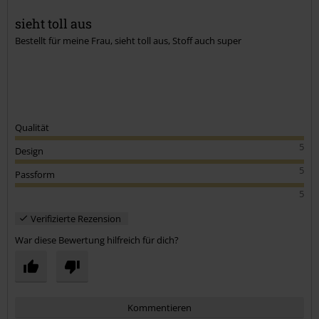
sieht toll aus
Bestellt für meine Frau, sieht toll aus, Stoff auch super
Kommentar jetzt abschicken!
Qualität
5
Design
5
Passform
5
Verifizierte Rezension
War diese Bewertung hilfreich für dich?
Kommentieren