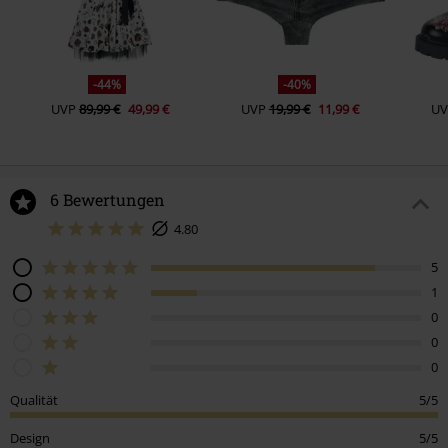
-44%
-40%
UVP
89,99 €
49,99 €
UVP
19,99 €
11,99 €
UV
6 Bewertungen
4.80
5
1
0
0
0
Qualität
5/5
Design
5/5