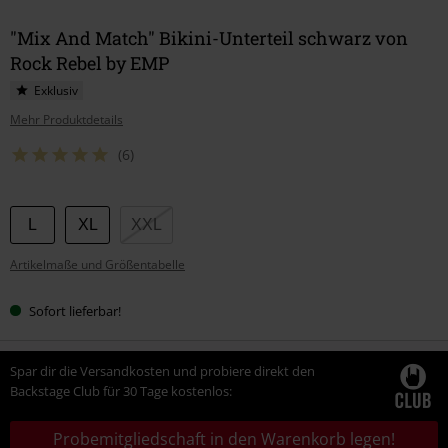
"Mix And Match" Bikini-Unterteil schwarz von
Rock Rebel by EMP
Exklusiv
Mehr Produktdetails
(6)
Wähle
L
XL
XXL
deine
Artikelmaße und Größentabelle
Größe
Sofort lieferbar!
Spar dir die Versandkosten und probiere direkt den
Backstage Club für 30 Tage kostenlos:
Probemitgliedschaft in den Warenkorb legen!