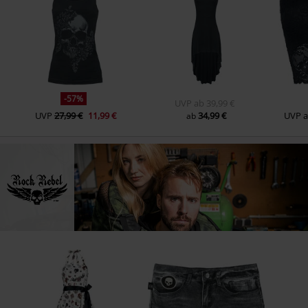
-57%
UVP
ab
39,99 €
UVP
27,99 €
11,99 €
34,99 €
UVP
ab