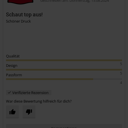
Geschrieben am: Donnerstag, 15.08.2024
Schaut top aus!
Schöner Druck
Kommentar jetzt abschicken!
Qualität
5
Design
5
Passform
4
Verifizierte Rezension
War diese Bewertung hilfreich für dich?