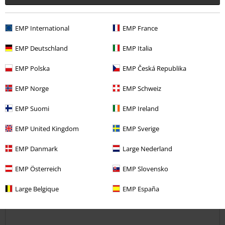
Verifizierte Rezension
War diese Bewertung hilfreich für dich?
EMP International
EMP France
EMP Deutschland
EMP Italia
Kommentieren
EMP Polska
EMP Česká Republika
EMP Norge
EMP Schweiz
EMP Suomi
EMP Ireland
Annett S.
19 Bewertungen
EMP United Kingdom
EMP Sverige
Geschrieben am: Mittwoch, 03.06.2020
Körpergröße in Meter: 1.62
EMP Danmark
Large Nederland
Gekaufte Größe: XL
EMP Österreich
EMP Slovensko
Kommentar jetzt abschicken!
Bikini Hose
Tolles Teil, super Design und hervorragende Passform, welche auch
Large Belgique
EMP España
durch die Bändchen an den Seiten noch variabel ist.