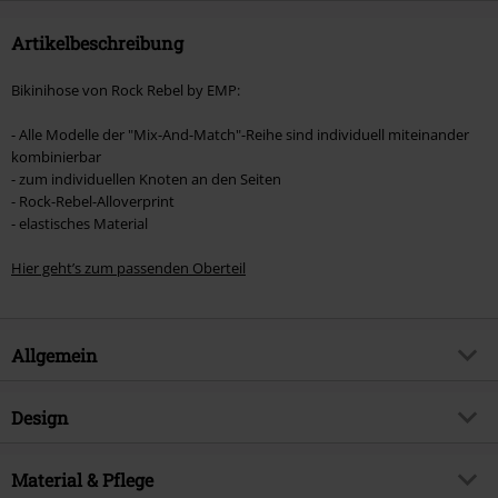
Artikelbeschreibung
Bikinihose von Rock Rebel by EMP:
- Alle Modelle der "Mix-And-Match"-Reihe sind individuell miteinander
kombinierbar
- zum individuellen Knoten an den Seiten
- Rock-Rebel-Alloverprint
- elastisches Material
Hier geht’s zum passenden Oberteil
Allgemein
Artikelnummer:
454523
Design
Titel
Mix And Match
Produkt-Typ
Bikini-Unterteil
Brand
Material & Pflege
Rock Rebel by EMP