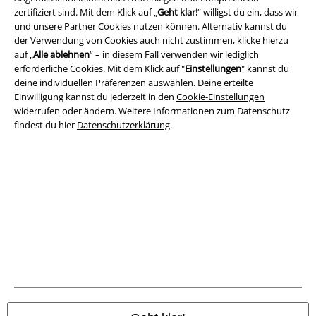
zertifiziert sind. Mit dem Klick auf „
Geht klar!
“ willigst du ein, dass wir
Rechtliches
und unsere Partner Cookies nutzen können. Alternativ kannst du
der Verwendung von Cookies auch nicht zustimmen, klicke hierzu
AGB
auf „
Alle ablehnen
“ – in diesem Fall verwenden wir lediglich
erforderliche Cookies. Mit dem Klick auf "
Einstellungen
" kannst du
Impressum
deine individuellen Präferenzen auswählen. Deine erteilte
Einwilligung kannst du jederzeit in den
Cookie-Einstellungen
widerrufen oder ändern. Weitere Informationen zum Datenschutz
Datenschutz
findest du hier
Datenschutzerklärung
.
Entsorgung und Umweltschutz
Konformitätserklärung
Information zur Barrierefreiheit
Cookie-Einstellungen
Vertrag widerrufen
Alle Preise inkl. gesetzlicher Mehrwertsteuer, zzgl.
Versandkosten