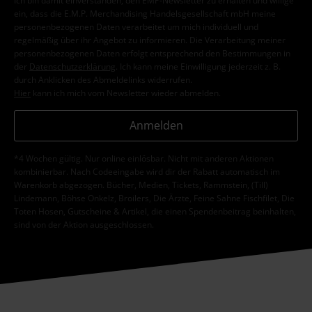
Ich bin damit einverstanden, den EMP-Newsletter zu erhalten und willige
ein, dass die E.M.P. Merchandising Handelsgesellschaft mbH meine
personenbezogenen Daten verarbeitet um mich individuell und
regelmäßig über ihr Angebot zu informieren. Die Verarbeitung meiner
personenbezogenen Daten erfolgt entsprechend den Bestimmungen in
der
Datenschutzerklärung
. Ich kann meine Einwilligung jederzeit z. B.
durch Anklicken des Abmeldelinks widerrufen.
Hier
kann ich mich vom Newsletter wieder abmelden.
Anmelden
*4 Wochen gültig. Nur online einlösbar. Nicht mit anderen Aktionen
kombinierbar. Nach Codeeingabe wird dir der Rabatt automatisch im
Warenkorb abgezogen. Bücher, Medien, Tickets, Rammstein, (Till)
Lindemann, Böhse Onkelz, Broilers, Die Ärzte, Feine Sahne Fischfilet, Die
Toten Hosen, Gutscheine & Artikel, die einen Spendenbeitrag beinhalten,
sind von der Aktion ausgeschlossen.