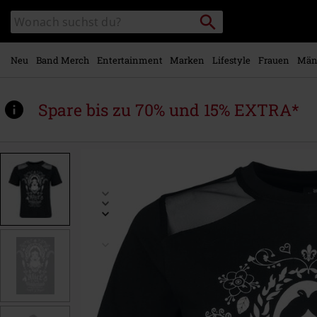
Zum
Packstation
Katalog
Hauptinhalt
suchen
durchsuchen
springen
Neu
Band Merch
Entertainment
Marken
Lifestyle
Frauen
Män
Spare bis zu 70% und 15% EXTRA*
https://www.emp.at/p/mirror/570301.html