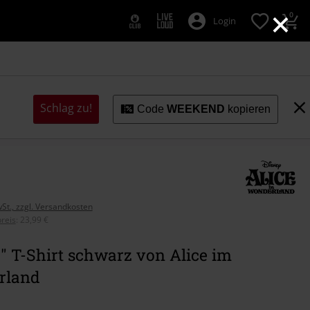
×
0
Login
Schlag zu!
Code
WEEKEND
kopieren
wSt., zzgl. Versandkosten
reis
:
23,99 €
" T-Shirt schwarz von Alice im
rland