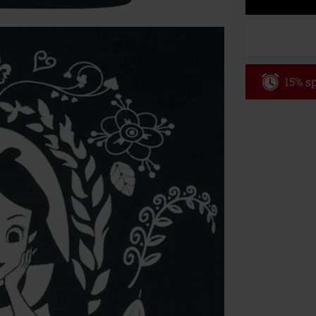
15% sp
Code
WE
Gültig bis zu
Nur Online. Mi
Nach Codeeing
Nicht mit and
Bücher, Medien
Die Toten Hose