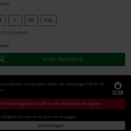
etails
M
L
XL
XXL
nd Größentabelle
erbar!
In den Warenkorb
Versandkosten und probiere direkt den Backstage Club für 30
s:
Probemitgliedschaft in den Warenkorb legen!
 Mitglied bist, kannst du dich hier einloggen:
Jetzt einloggen