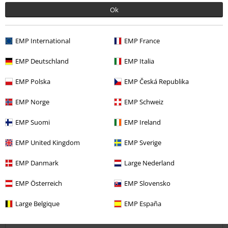
Geschrieben am: Donnerstag, 05.03.2026
Ok
Körpergröße in Meter: 1.63
Schlafanzug
EMP International
EMP France
Mega Schlafanzug
EMP Deutschland
EMP Italia
EMP Polska
EMP Česká Republika
EMP Norge
EMP Schweiz
Qualität
EMP Suomi
EMP Ireland
5
Design
5
EMP United Kingdom
EMP Sverige
Passform
5
EMP Danmark
Large Nederland
Verifizierte Rezension
EMP Österreich
EMP Slovensko
War diese Bewertung hilfreich für dich?
Large Belgique
EMP España