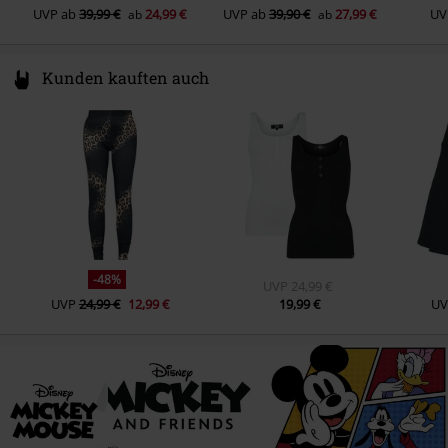
UVP
ab
39,99 €
24,99 €
UVP
ab
39,90 €
27,99 €
UV
ab
ab
Kunden kauften auch
-48%
UVP
24,99 €
UVP
24,99 €
12,99 €
19,99 €
UV