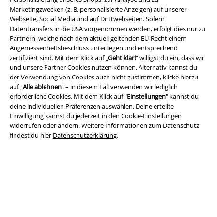
Lade dir jetzt kostenlos unsere neue EMP App runter und genieße
Marketingzwecken (z. B. personalisierte Anzeigen) auf unserer
die vielen neuen Funktionen und Vorteile!
Webseite, Social Media und auf Drittwebseiten. Sofern
Datentransfers in die USA vorgenommen werden, erfolgt dies nur zu
Partnern, welche nach dem aktuell geltenden EU-Recht einem
Angemessenheitsbeschluss unterliegen und entsprechend
zertifiziert sind. Mit dem Klick auf „
Geht klar!
“ willigst du ein, dass wir
und unsere Partner Cookies nutzen können. Alternativ kannst du
A Warner Music Group Company
der Verwendung von Cookies auch nicht zustimmen, klicke hierzu
auf „
Alle ablehnen
“ – in diesem Fall verwenden wir lediglich
erforderliche Cookies. Mit dem Klick auf "
Einstellungen
" kannst du
deine individuellen Präferenzen auswählen. Deine erteilte
Einwilligung kannst du jederzeit in den
Cookie-Einstellungen
widerrufen oder ändern. Weitere Informationen zum Datenschutz
findest du hier
Datenschutzerklärung
.