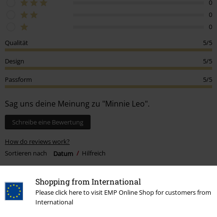
0
0
0
Qualität
5/5
Design
5/5
Passform
5/5
Sag uns deine Meinung zu "Minnie Leo".
Schreibe eine Bewertung
How do reviews work?
Sortieren nach
Datum
Hilfreich
Shopping from International
Please click here to visit EMP Online Shop for customers from
Heide J.
International
8 Bewertungen