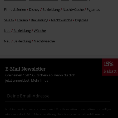
Filme & Serien
Disney
Bekleidung
Nachtwäsche
Pyjamas
Sale %
Frauen
Bekleidung
Nachtwäsche
Pyjamas
Neu
Bekleidung
Wäsche
Neu
Bekleidung
Nachtwäsche
15%
E-Mail Newsletter
Rabatt
Greif einen 15%* Gutschein ab, wenn du dich
jetzt anmeldest!
Mehr Infos
Ich bin damit einverstanden, den EMP-Newsletter zu erhalten und willige
ein, dass die E.M.P. Merchandising Handelsgesellschaft mbH meine