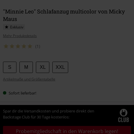
"Minnie Leo" Schlafanzug multicolor von Micky
Maus
Exklusiv
Mehr Produktdetails
(1)
Wähle
S
M
XL
XXL
deine
Artikelmaße und Größentabelle
Größe
Sofort lieferbar!
Spar dir die Versandkosten und probiere direkt den
Backstage Club für 30 Tage kostenlos:
Probemitgliedschaft in den Warenkorb legen!