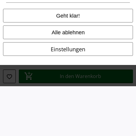
Rechtliches
AGB
Geht klar!
Impressum
Alle ablehnen
Datenschutz
Einstellungen
Entsorgung und Umweltschutz
Konformitätserklärung
In den Warenkorb
Information zur Barrierefreiheit
Cookie-Einstellungen
Vertrag widerrufen
Alle Preise inkl. gesetzlicher Mehrwertsteuer, zzgl.
Versandkosten
© 1986-2026 E.M.P. Merchandising HGmbH