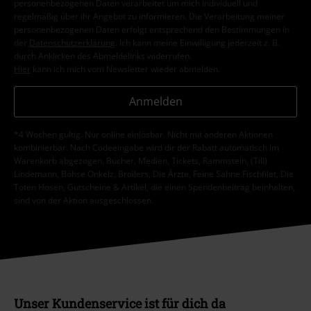
personenbezogenen Daten verarbeitet um mich individuell und
regelmäßig über ihr Angebot zu informieren. Die Verarbeitung meiner
personenbezogenen Daten erfolgt entsprechend den Bestimmungen in
der
Datenschutzerklärung
. Ich kann meine Einwilligung jederzeit z. B.
durch Anklicken des Abmeldelinks widerrufen.
Hier
kann ich mich vom Newsletter wieder abmelden.
Anmelden
*4 Wochen gültig. Nur online einlösbar. Nicht mit anderen Aktionen
kombinierbar. Nach Codeeingabe wird dir der Rabatt automatisch im
Warenkorb abgezogen. Bücher, Medien, Tickets, Rammstein, (Till)
Lindemann, Böhse Onkelz, Broilers, Die Ärzte, Feine Sahne Fischfilet, Die
Toten Hosen, Gutscheine & Artikel, die einen Spendenbeitrag beinhalten,
sind von der Aktion ausgeschlossen.
Unser Kundenservice ist für dich da