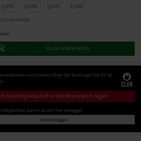
EU43
EU44
EU45
EU46
nd Größentabelle
erbar!
In den Warenkorb
Versandkosten und probiere direkt den Backstage Club für 30
s:
Probemitgliedschaft in den Warenkorb legen!
 Mitglied bist, kannst du dich hier einloggen:
Jetzt einloggen