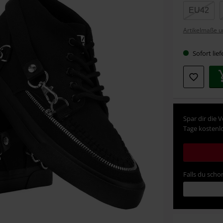
Größe
EU42
Artikelmaße u
Sofort lief
Spar dir die 
Tage kostenlo
Falls du schon