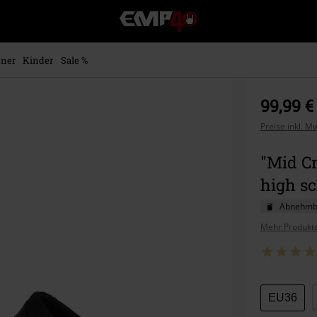
EMP
Merchandise
-
Fanartikel
ner
Kinder
Sale %
Shop
für
Rock
99,99 €
&
Entertainment
Preise inkl. M
"Mid C
high s
Abnehmba
Mehr Produktd
Wähle
EU36
deine