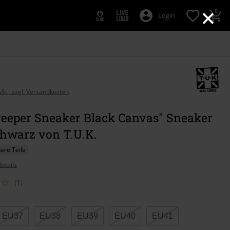
×
0
Login
wSt., zzgl. Versandkosten
reeper Sneaker Black Canvas" Sneaker
chwarz von T.U.K.
re Teile
etails
(1)
EU37
EU38
EU39
EU40
EU41