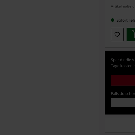
deine
Artikelmaße u
Größe
Sofort lief
Spar dir die 
Tage kostenlo
Falls du schon