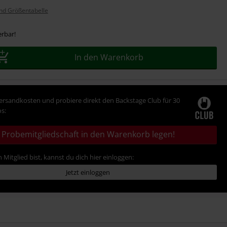
nd Größentabelle
erbar!
In den Warenkorb
Versandkosten und probiere direkt den Backstage Club für 30
s:
Probemitgliedschaft in den Warenkorb legen!
 Mitglied bist, kannst du dich hier einloggen:
Jetzt einloggen