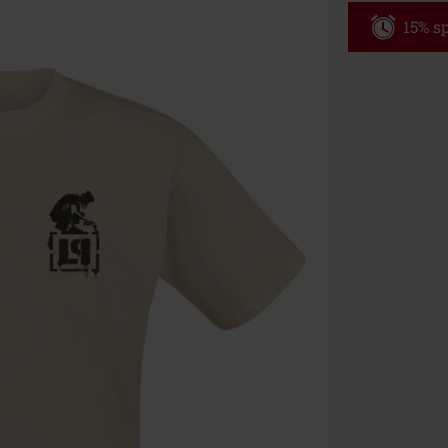
15% sp
Code
WE
Gültig bis zu
Nur Online. Mi
Nach Codeeing
Nicht mit and
Bücher, Medien
Die Toten Hose