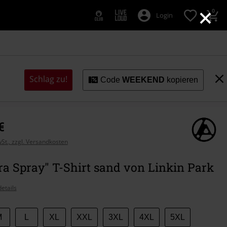
×
0
Login
Schlag zu!
Code
WEEKEND
kopieren
€
wSt., zzgl. Versandkosten
a Spray" T-Shirt sand von Linkin Park
etails
M
L
XL
XXL
3XL
4XL
5XL