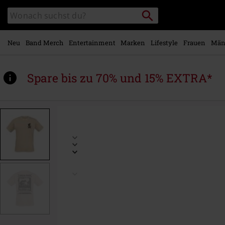
Zum
Packstation
Katalog
Hauptinhalt
suchen
durchsuchen
springen
Neu
Band Merch
Entertainment
Marken
Lifestyle
Frauen
Män
Spare bis zu 70% und 15% EXTRA*
https://www.emp.at/p/meteora-
spray/578261.html