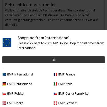
Sehr schlecht verarbeitet
Vielleicht hatte ich einfach Pech, aber dieser Pin ist katastrophal
Kommentar jetzt abschicken!
verarbeitet und sieht nach Plastik aus. Die Details sind nicht
vernünftig herausgearbeitet. Er sieht nicht annähernd aus wie auf
dem Bild.
Shopping from International
Verifizierte Rezension
Please click here to visit EMP Online Shop for customers from
International
War diese Bewertung hilfreich für dich?
Ok
Kommentieren
EMP International
EMP France
EMP Deutschland
EMP Italia
EMP Polska
EMP Česká Republika
Achim W.
3 Bewertungen
EMP Norge
EMP Schweiz
Geschrieben am: Samstag, 24.02.2024