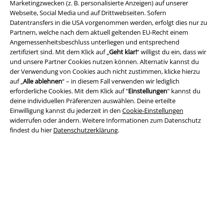
Marketingzwecken (z. B. personalisierte Anzeigen) auf unserer
Webseite, Social Media und auf Drittwebseiten. Sofern
Datentransfers in die USA vorgenommen werden, erfolgt dies nur zu
Partnern, welche nach dem aktuell geltenden EU-Recht einem
Angemessenheitsbeschluss unterliegen und entsprechend
Rechtliches
zertifiziert sind. Mit dem Klick auf „
Geht klar!
“ willigst du ein, dass wir
und unsere Partner Cookies nutzen können. Alternativ kannst du
AGB
der Verwendung von Cookies auch nicht zustimmen, klicke hierzu
auf „
Alle ablehnen
“ – in diesem Fall verwenden wir lediglich
erforderliche Cookies. Mit dem Klick auf "
Einstellungen
" kannst du
Impressum
deine individuellen Präferenzen auswählen. Deine erteilte
Einwilligung kannst du jederzeit in den
Cookie-Einstellungen
Datenschutz
widerrufen oder ändern. Weitere Informationen zum Datenschutz
findest du hier
Datenschutzerklärung
.
Entsorgung und Umweltschutz
Konformitätserklärung
Information zur Barrierefreiheit
Cookie-Einstellungen