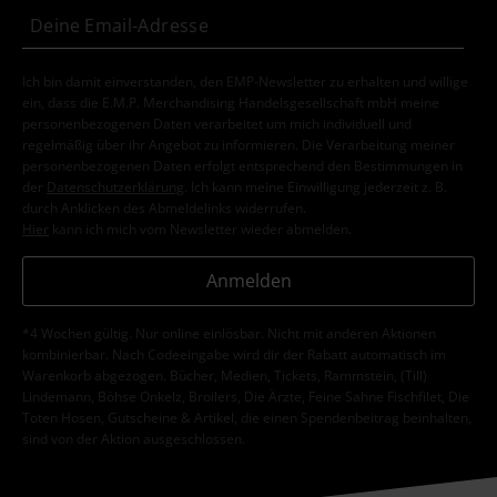
Ich bin damit einverstanden, den EMP-Newsletter zu erhalten und willige
ein, dass die E.M.P. Merchandising Handelsgesellschaft mbH meine
personenbezogenen Daten verarbeitet um mich individuell und
regelmäßig über ihr Angebot zu informieren. Die Verarbeitung meiner
personenbezogenen Daten erfolgt entsprechend den Bestimmungen in
der
Datenschutzerklärung
. Ich kann meine Einwilligung jederzeit z. B.
durch Anklicken des Abmeldelinks widerrufen.
Hier
kann ich mich vom Newsletter wieder abmelden.
Anmelden
*4 Wochen gültig. Nur online einlösbar. Nicht mit anderen Aktionen
kombinierbar. Nach Codeeingabe wird dir der Rabatt automatisch im
Warenkorb abgezogen. Bücher, Medien, Tickets, Rammstein, (Till)
Lindemann, Böhse Onkelz, Broilers, Die Ärzte, Feine Sahne Fischfilet, Die
Toten Hosen, Gutscheine & Artikel, die einen Spendenbeitrag beinhalten,
sind von der Aktion ausgeschlossen.