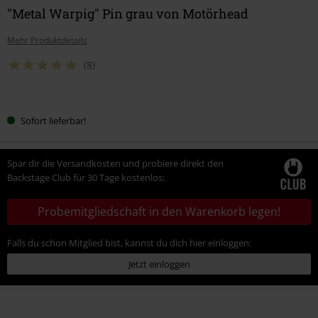
"Metal Warpig" Pin grau von Motörhead
Mehr Produktdetails
(8)
Wähle
Sofort lieferbar!
deine
Größe
Spar dir die Versandkosten und probiere direkt den
Backstage Club für 30 Tage kostenlos:
Probemitgliedschaft in den Warenkorb legen!
Falls du schon Mitglied bist, kannst du dich hier einloggen:
Jetzt einloggen