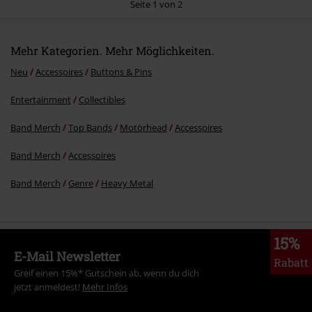
Seite 1 von 2
Mehr Kategorien. Mehr Möglichkeiten.
Kommentar jetzt abschicken!
Neu
Accessoires
Buttons & Pins
Entertainment
Collectibles
Band Merch
Top Bands
Motörhead
Accessoires
Band Merch
Accessoires
Band Merch
Genre
Heavy Metal
15%
E-Mail Newsletter
Rabatt
Greif einen 15%* Gutschein ab, wenn du dich
jetzt anmeldest!
Mehr Infos