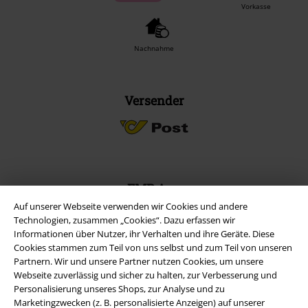
Vorkasse
Nachnahme
Versender
EMP App
Lade dir jetzt kostenlos unsere neue EMP App runter und genieße
Auf unserer Webseite verwenden wir Cookies und andere
die vielen neuen Funktionen und Vorteile!
Technologien, zusammen „Cookies“. Dazu erfassen wir
Informationen über Nutzer, ihr Verhalten und ihre Geräte. Diese
Cookies stammen zum Teil von uns selbst und zum Teil von unseren
Partnern. Wir und unsere Partner nutzen Cookies, um unsere
Webseite zuverlässig und sicher zu halten, zur Verbesserung und
Personalisierung unseres Shops, zur Analyse und zu
Marketingzwecken (z. B. personalisierte Anzeigen) auf unserer
A Warner Music Group Company