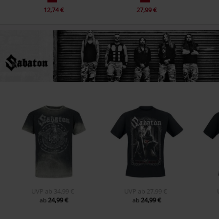
12,74 €
27,99 €
UVP
ab
34,99 €
UVP
ab
27,99 €
24,99 €
24,99 €
ab
ab