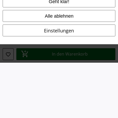
Geht klar!
Entsorgung und Umweltschutz
Konformitätserklärung
Alle ablehnen
Information zur Barrierefreiheit
Einstellungen
Cookie-Einstellungen
Vertrag widerrufen
In den Warenkorb
Alle Preise inkl. gesetzlicher Mehrwertsteuer, zzgl.
Versandkosten
© 1986-2026 E.M.P. Merchandising HGmbH
EMP Online Shops
EMP International
EMP France