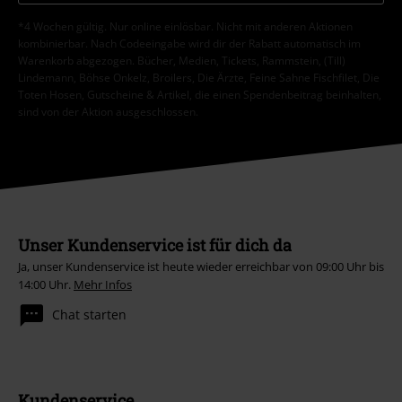
*4 Wochen gültig. Nur online einlösbar. Nicht mit anderen Aktionen
kombinierbar. Nach Codeeingabe wird dir der Rabatt automatisch im
Warenkorb abgezogen. Bücher, Medien, Tickets, Rammstein, (Till)
Lindemann, Böhse Onkelz, Broilers, Die Ärzte, Feine Sahne Fischfilet, Die
Toten Hosen, Gutscheine & Artikel, die einen Spendenbeitrag beinhalten,
sind von der Aktion ausgeschlossen.
Unser Kundenservice ist für dich da
Ja, unser Kundenservice ist heute wieder erreichbar von 09:00 Uhr bis
14:00 Uhr.
Mehr Infos
Chat starten
Kundenservice