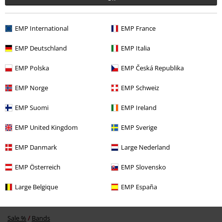
EMP International
EMP France
EMP Deutschland
EMP Italia
EMP Polska
EMP Česká Republika
17,99 €
EMP Norge
EMP Schweiz
EMP Suomi
EMP Ireland
Mehr Kategorien. Mehr Möglichkeiten.
EMP United Kingdom
EMP Sverige
Band Merch
Kinderkleidung
T-Shirts
EMP Danmark
Large Nederland
Band Merch
Bekleidung
EMP Österreich
EMP Slovensko
Band Merch
Genre
Heavy Metal
Large Belgique
EMP España
Bekleidung
T-Shirts & Tops
Sale %
Bands