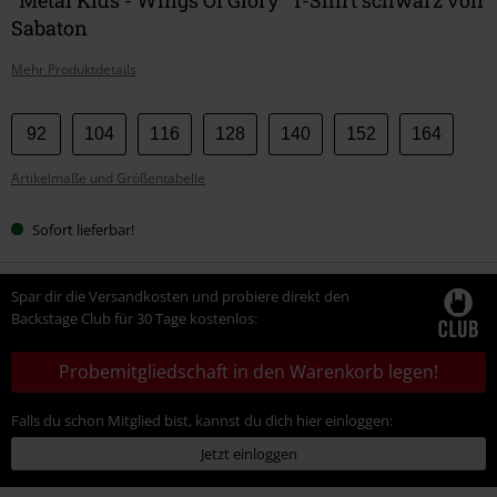
Sabaton
Mehr Produktdetails
Wähle
92
104
116
128
140
152
164
deine
Artikelmaße und Größentabelle
Größe
Sofort lieferbar!
Spar dir die Versandkosten und probiere direkt den
Backstage Club für 30 Tage kostenlos:
Probemitgliedschaft in den Warenkorb legen!
Falls du schon Mitglied bist, kannst du dich hier einloggen:
Jetzt einloggen