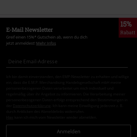
15%
E-Mail Newsletter
Rabatt
Greif einen 15%* Gutschein ab, wenn du dich
jetzt anmeldest!
Mehr Infos
Ich bin damit einverstanden, den EMP-Newsletter zu erhalten und willige
ein, dass die E.M.P. Merchandising Handelsgesellschaft mbH meine
personenbezogenen Daten verarbeitet um mich individuell und
regelmäßig über ihr Angebot zu informieren. Die Verarbeitung meiner
personenbezogenen Daten erfolgt entsprechend den Bestimmungen in
der
Datenschutzerklärung
. Ich kann meine Einwilligung jederzeit z. B.
durch Anklicken des Abmeldelinks widerrufen.
Hier
kann ich mich vom Newsletter wieder abmelden.
Anmelden