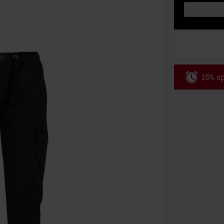
15% sp
Code
WE
Gültig bis zu
Nur Online. Mi
Nach Codeeing
Nicht mit and
Bücher, Medien
Die Toten Hose