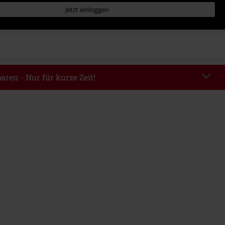
Jetzt einloggen
aren - Nur für kurze Zeit!
EKEND
Code kopieren
m 09.08.2026
ndestbestellwert 49.99€.
abe wird dir der Rabatt automatisch am Ende der Bestellung abgezogen.
eren Aktionscodes kombinierbar. Von der Reduzierung ausgeschlossen sind
, Tickets, Rammstein, (Till) Lindemann, Böhse Onkelz, Broilers, Die Ärzte,
n, Metality, Gutscheine & Artikel, die einen Spendenbeitrag beinhalten.