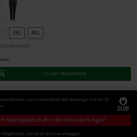
L
3XL
4XL
nd Größentabelle
erbar!
In den Warenkorb
Versandkosten und probiere direkt den Backstage Club für 30
s:
Probemitgliedschaft in den Warenkorb legen!
 Mitglied bist, kannst du dich hier einloggen: