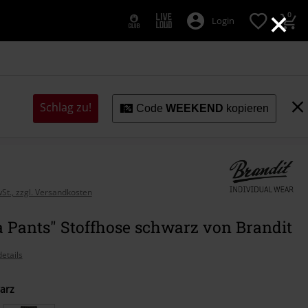
×
0
Login
Schlag zu!
Code
WEEKEND
kopieren
wSt., zzgl. Versandkosten
a Pants" Stoffhose schwarz von Brandit
etails
arz