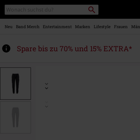
Zum
Packstation
Katalog
Hauptinhalt
suchen
durchsuchen
springen
Neu
Band Merch
Entertainment
Marken
Lifestyle
Frauen
Män
Spare bis zu 70% und 15% EXTRA*
https://www.emp.at/p/melina-
pants/582194.html