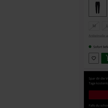
deine
Größe
M
Artikelmaße u
Sofort lief
Spar dir die 
Tage kostenlo
Falls du schon