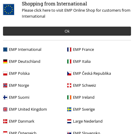
Shopping from International
Please click here to visit EMP Online Shop for customers from
International
Ok
EMP International
EMP France
Mehr Kategorien. Mehr Möglichkeiten.
EMP Deutschland
EMP Italia
Markenkleidung
Bekleidung
Hosen
Jeans
EMP Polska
EMP Česká Republika
Themen
Rockwear
Bekleidung
Hosen
Jeans
EMP Norge
EMP Schweiz
Sale %
Männer
Bekleidung
Hosen
Jeans
EMP Suomi
EMP Ireland
Sale %
Bekleidung
Hosen & Shorts
Jeans
EMP United Kingdom
EMP Sverige
Sale %
Markenkleidung
Black Premium by EMP
EMP Danmark
Large Nederland
EMP Österreich
EMP Slovensko