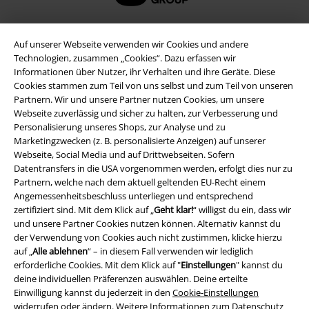
Auf unserer Webseite verwenden wir Cookies und andere
Technologien, zusammen „Cookies“. Dazu erfassen wir
Informationen über Nutzer, ihr Verhalten und ihre Geräte. Diese
Cookies stammen zum Teil von uns selbst und zum Teil von unseren
Partnern. Wir und unsere Partner nutzen Cookies, um unsere
Webseite zuverlässig und sicher zu halten, zur Verbesserung und
Personalisierung unseres Shops, zur Analyse und zu
Marketingzwecken (z. B. personalisierte Anzeigen) auf unserer
Webseite, Social Media und auf Drittwebseiten. Sofern
Rechtliches
Datentransfers in die USA vorgenommen werden, erfolgt dies nur zu
AGB
Partnern, welche nach dem aktuell geltenden EU-Recht einem
Angemessenheitsbeschluss unterliegen und entsprechend
zertifiziert sind. Mit dem Klick auf „
Geht klar!
“ willigst du ein, dass wir
Impressum
und unsere Partner Cookies nutzen können. Alternativ kannst du
der Verwendung von Cookies auch nicht zustimmen, klicke hierzu
Datenschutz
auf „
Alle ablehnen
“ – in diesem Fall verwenden wir lediglich
erforderliche Cookies. Mit dem Klick auf "
Einstellungen
" kannst du
Entsorgung und Umweltschutz
deine individuellen Präferenzen auswählen. Deine erteilte
Einwilligung kannst du jederzeit in den
Cookie-Einstellungen
Konformitätserklärung
widerrufen oder ändern. Weitere Informationen zum Datenschutz