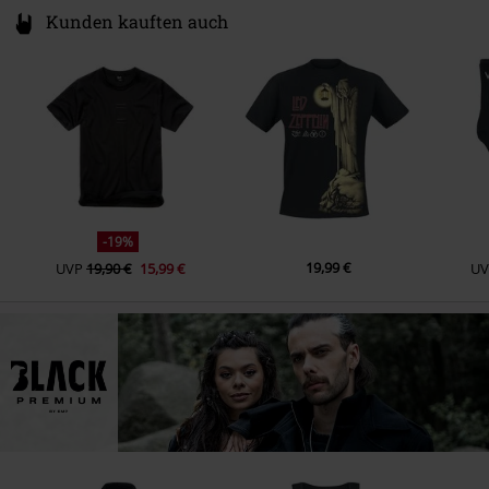
Kunden kauften auch
-19%
19,99 €
UVP
19,90 €
15,99 €
UV