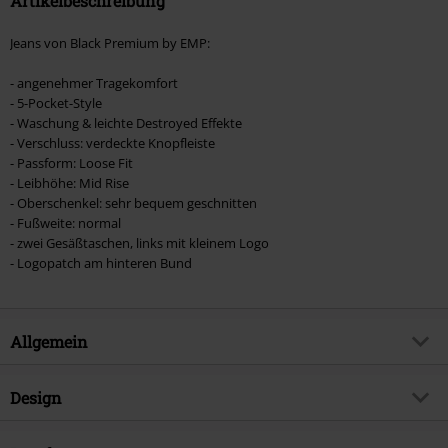
Artikelbeschreibung
Jeans von Black Premium by EMP:
- angenehmer Tragekomfort
- 5-Pocket-Style
- Waschung & leichte Destroyed Effekte
- Verschluss: verdeckte Knopfleiste
- Passform: Loose Fit
- Leibhöhe: Mid Rise
- Oberschenkel: sehr bequem geschnitten
- Fußweite: normal
- zwei Gesäßtaschen, links mit kleinem Logo
- Logopatch am hinteren Bund
Allgemein
Artikelnummer:
565347
Design
Titel
Marc
Produkt-Typ
Jeans