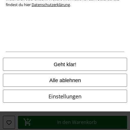
findest du hier
Datenschutzerklärung
.
Information zur Barrierefreiheit
Cookie-Einstellungen
Vertrag widerrufen
Alle Preise inkl. gesetzlicher Mehrwertsteuer, zzgl.
Versandkosten
© 1986-2026 E.M.P. Merchandising HGmbH
Geht klar!
Alle ablehnen
EMP Online Shops
Einstellungen
EMP International
EMP France
In den Warenkorb
EMP Deutschland