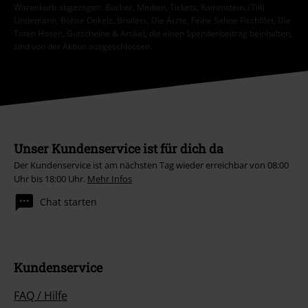
Warenkorb abgezogen. Bücher, Medien, Tickets, Rammstein, (Till)
Lindemann, Böhse Onkelz, Broilers, Die Ärzte, Feine Sahne Fischfilet, Die
Toten Hosen, Gutscheine & Artikel, die einen Spendenbeitrag beinhalten,
sind von der Aktion ausgeschlossen.
Unser Kundenservice ist für dich da
Der Kundenservice ist am nächsten Tag wieder erreichbar von 08:00
Uhr bis 18:00 Uhr.
Mehr Infos
Chat starten
Kundenservice
FAQ / Hilfe