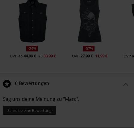
-24%
-57%
UVP
ab
44,99 €
33,99 €
UVP
27,99 €
11,99 €
UVP
ab
0 Bewertungen
Sag uns deine Meinung zu "Marc".
Schreibe eine Bewertung