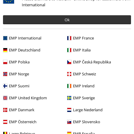
International
Ok
Zuletzt angesehene Artikel
EMP International
EMP France
EMP Deutschland
EMP Italia
EMP Polska
EMP Česká Republika
EMP Norge
EMP Schweiz
-33%
EMP Suomi
EMP Ireland
59,99 €
39,99 €
EMP United Kingdom
EMP Sverige
EMP Danmark
Large Nederland
Mehr Kategorien. Mehr Möglichkeiten.
EMP Österreich
EMP Slovensko
Bekleidung & Accessoires
Oberteile
Hoodies
Large Belgique
EMP España