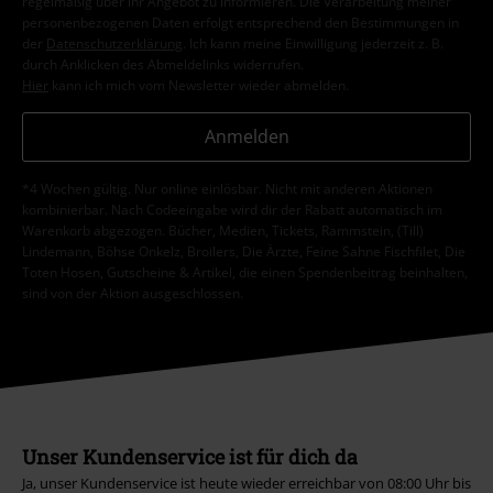
regelmäßig über ihr Angebot zu informieren. Die Verarbeitung meiner
personenbezogenen Daten erfolgt entsprechend den Bestimmungen in
der
Datenschutzerklärung
. Ich kann meine Einwilligung jederzeit z. B.
durch Anklicken des Abmeldelinks widerrufen.
Hier
kann ich mich vom Newsletter wieder abmelden.
Anmelden
*4 Wochen gültig. Nur online einlösbar. Nicht mit anderen Aktionen
kombinierbar. Nach Codeeingabe wird dir der Rabatt automatisch im
Warenkorb abgezogen. Bücher, Medien, Tickets, Rammstein, (Till)
Lindemann, Böhse Onkelz, Broilers, Die Ärzte, Feine Sahne Fischfilet, Die
Toten Hosen, Gutscheine & Artikel, die einen Spendenbeitrag beinhalten,
sind von der Aktion ausgeschlossen.
Unser Kundenservice ist für dich da
Ja, unser Kundenservice ist heute wieder erreichbar von 08:00 Uhr bis