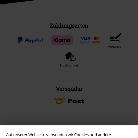
Zahlungsarten
Vorkasse
Nachnahme
Versender
EMP App
Auf unserer Webseite verwenden wir Cookies und andere
Lade dir jetzt kostenlos unsere neue EMP App runter und genieße