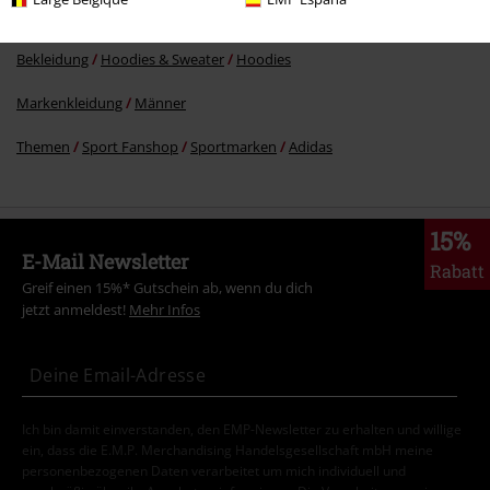
Markenkleidung
Bekleidung
Pullover
Hoodies
Bekleidung
Hoodies & Sweater
Hoodies
Markenkleidung
Männer
Themen
Sport Fanshop
Sportmarken
Adidas
15%
E-Mail Newsletter
Rabatt
Greif einen 15%* Gutschein ab, wenn du dich
jetzt anmeldest!
Mehr Infos
Ich bin damit einverstanden, den EMP-Newsletter zu erhalten und willige
ein, dass die E.M.P. Merchandising Handelsgesellschaft mbH meine
personenbezogenen Daten verarbeitet um mich individuell und