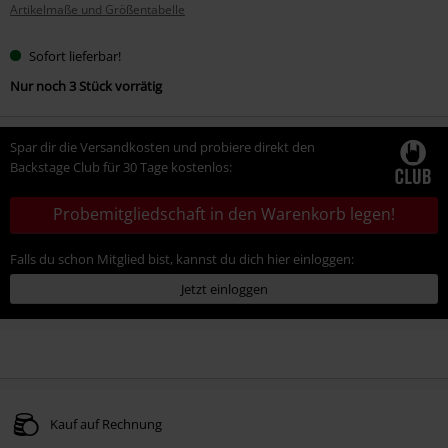
Artikelmaße und Größentabelle
Größe
Sofort lieferbar!
Nur noch 3 Stück vorrätig
Spar dir die Versandkosten und probiere direkt den
Backstage Club für 30 Tage kostenlos:
Probemitgliedschaft in den Warenkorb legen!
Falls du schon Mitglied bist, kannst du dich hier einloggen:
Jetzt einloggen
Kauf auf Rechnung