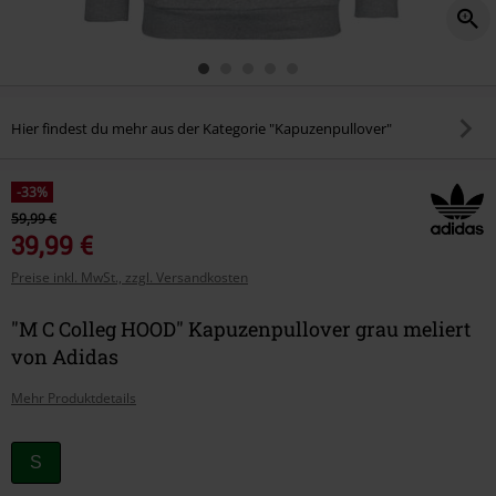
Hier findest du mehr aus der Kategorie "Kapuzenpullover"
-33%
59,99 €
39,99 €
Preise inkl. MwSt., zzgl. Versandkosten
"M C Colleg HOOD" Kapuzenpullover grau meliert
von Adidas
Mehr Produktdetails
Wähle
S
deine