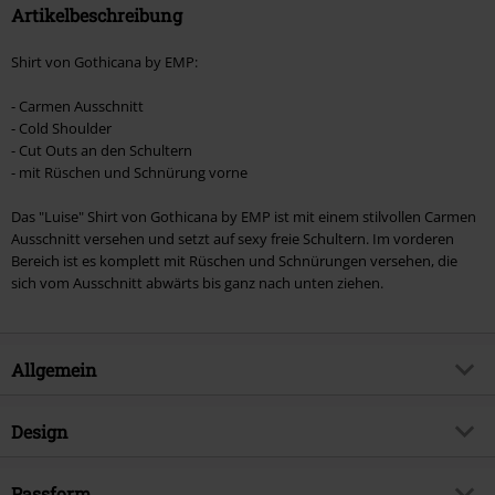
Artikelbeschreibung
Shirt von Gothicana by EMP:
- Carmen Ausschnitt
- Cold Shoulder
- Cut Outs an den Schultern
- mit Rüschen und Schnürung vorne
Das "Luise" Shirt von Gothicana by EMP ist mit einem stilvollen Carmen
Ausschnitt versehen und setzt auf sexy freie Schultern. Im vorderen
Bereich ist es komplett mit Rüschen und Schnürungen versehen, die
sich vom Ausschnitt abwärts bis ganz nach unten ziehen.
Allgemein
Artikelnummer:
343528
Design
Titel
Luise
Produkt-Typ
T-Shirt
Brand
Passform
Gothicana by EMP