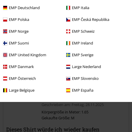
zu eng
perfekt
zu weit
EMP Deutschland
EMP Italia
Länge
zu kurz
perfekt
zu lang
EMP Polska
EMP Česká Republika
Verifizierte Rezension
EMP Norge
EMP Schweiz
War diese Bewertung hilfreich für dich?
EMP Suomi
EMP Ireland
EMP United Kingdom
EMP Sverige
Kommentieren
EMP Danmark
Large Nederland
EMP Österreich
EMP Slovensko
Large Belgique
EMP España
Conny S.
1 Bewertung
Geschrieben am: Freitag, 28.11.2025
Körpergröße in Meter: 1.65
Gekaufte Größe: M
Kommentar jetzt abschicken!
Dieses Shirt würde ich wieder kaufen