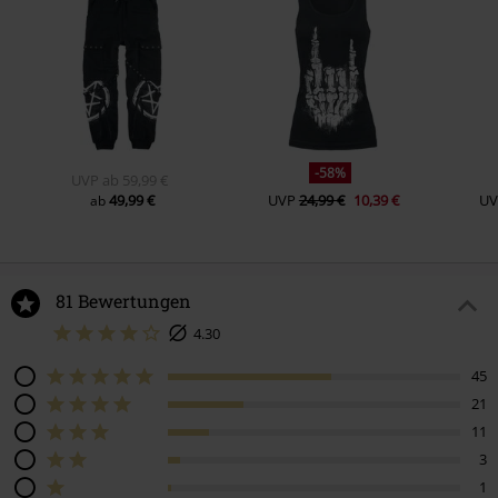
-58%
UVP
ab
59,99 €
49,99 €
UVP
24,99 €
10,39 €
UV
ab
81 Bewertungen
4.30
45
21
11
3
1