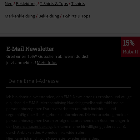
Neu
Bekleidung
T-Shirts & Tops
T-shirts
Markenkleidung
Bekleidung
T-Shirts & Tops
15%
E-Mail Newsletter
Rabatt
Greif einen 15%* Gutschein ab, wenn du dich
jetzt anmeldest!
Mehr Infos
Ich bin damit einverstanden, den EMP-Newsletter zu erhalten und willige
ein, dass die E.M.P. Merchandising Handelsgesellschaft mbH meine
personenbezogenen Daten verarbeitet um mich individuell und
regelmäßig über ihr Angebot zu informieren. Die Verarbeitung meiner
personenbezogenen Daten erfolgt entsprechend den Bestimmungen in
der
Datenschutzerklärung
. Ich kann meine Einwilligung jederzeit z. B.
durch Anklicken des Abmeldelinks widerrufen.
Hier
kann ich mich vom Newsletter wieder abmelden.