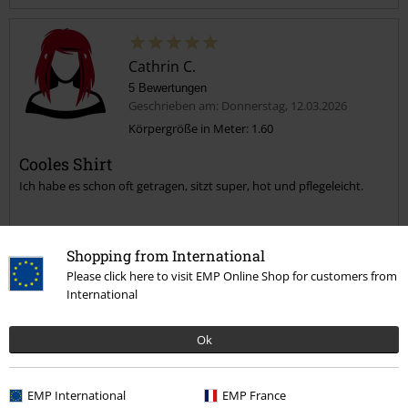
Cathrin C.
5 Bewertungen
Geschrieben am: Donnerstag, 12.03.2026
Körpergröße in Meter: 1.60
Cooles Shirt
Kommentar jetzt abschicken!
Ich habe es schon oft getragen, sitzt super, hot und pflegeleicht.
Shopping from International
Please click here to visit EMP Online Shop for customers from
International
Qualität
5
Design
Ok
5
Passform
5
Weite
EMP International
EMP France