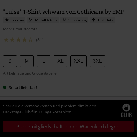
"Luise" T-Shirt schwarz von Gothicana by EMP
Exklusiv
Metalldetails
Schnürung
Cut-Outs
Mehr Produktdetails
(81)
Wähle
S
M
L
XL
XXL
3XL
deine
Artikelmaße und Größentabelle
Größe
Sofort lieferbar!
Spar dir die Versandkosten und probiere direkt den
Backstage Club für 30 Tage kostenlos:
Probemitgliedschaft in den Warenkorb legen!