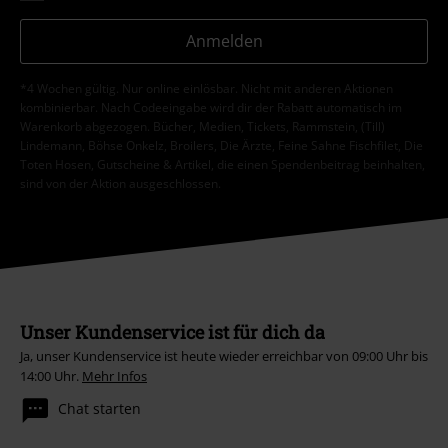
Anmelden
*4 Wochen gültig. Nur online einlösbar. Nicht mit anderen Aktionen
kombinierbar. Nach Codeeingabe wird dir der Rabatt automatisch im
Warenkorb abgezogen. Bücher, Medien, Tickets, Rammstein, (Till)
Lindemann, Böhse Onkelz, Broilers, Die Ärzte, Feine Sahne Fischfilet, Die
Toten Hosen, Gutscheine & Artikel, die einen Spendenbeitrag beinhalten,
sind von der Aktion ausgeschlossen.
Unser Kundenservice ist für dich da
Ja, unser Kundenservice ist heute wieder erreichbar von 09:00 Uhr bis
14:00 Uhr.
Mehr Infos
Chat starten