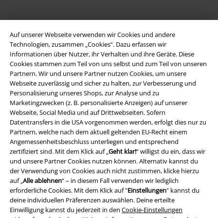
A Warner Music Group Company
Auf unserer Webseite verwenden wir Cookies und andere
Technologien, zusammen „Cookies“. Dazu erfassen wir
Informationen über Nutzer, ihr Verhalten und ihre Geräte. Diese
Cookies stammen zum Teil von uns selbst und zum Teil von unseren
Partnern. Wir und unsere Partner nutzen Cookies, um unsere
Webseite zuverlässig und sicher zu halten, zur Verbesserung und
Personalisierung unseres Shops, zur Analyse und zu
Marketingzwecken (z. B. personalisierte Anzeigen) auf unserer
Webseite, Social Media und auf Drittwebseiten. Sofern
Datentransfers in die USA vorgenommen werden, erfolgt dies nur zu
Partnern, welche nach dem aktuell geltenden EU-Recht einem
Angemessenheitsbeschluss unterliegen und entsprechend
zertifiziert sind. Mit dem Klick auf „
Geht klar!
“ willigst du ein, dass wir
und unsere Partner Cookies nutzen können. Alternativ kannst du
Rechtliches
der Verwendung von Cookies auch nicht zustimmen, klicke hierzu
auf „
Alle ablehnen
“ – in diesem Fall verwenden wir lediglich
AGB
erforderliche Cookies. Mit dem Klick auf "
Einstellungen
" kannst du
deine individuellen Präferenzen auswählen. Deine erteilte
Impressum
Einwilligung kannst du jederzeit in den
Cookie-Einstellungen