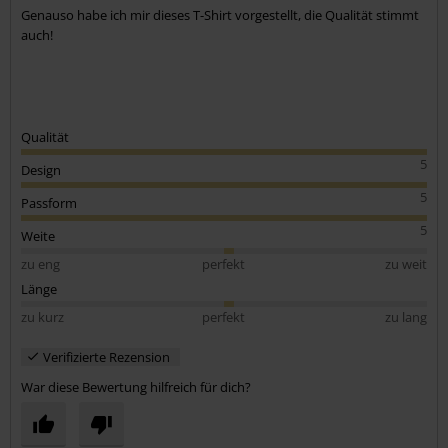
Genauso habe ich mir dieses T-Shirt vorgestellt, die Qualität stimmt
auch!
Qualität
5
Design
5
Passform
5
Weite
zu eng
perfekt
zu weit
Länge
zu kurz
perfekt
zu lang
Verifizierte Rezension
War diese Bewertung hilfreich für dich?