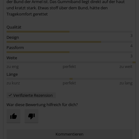
der Bund der Ärmel ist. Das Gummiband liegt direkt auf der haut
und kratzt stark. Etwas stoff über dem Bund, hätte den
Tragekomfort gerettet
Qualität
3
Design
4
Passform
3
Weite
zu eng
perfekt
zu weit
Länge
zu kurz
perfekt
zu lang
Verifizierte Rezension
War diese Bewertung hilfreich für dich?
Kommentieren