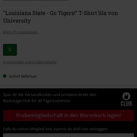
"Louisiana State - Go Tigers!" T-Shirt lila von
University
Mehr Produktdetails
Wähle
S
deine
Artikelmaße und Größentabelle
Größe
Sofort lieferbar!
Spar dir die Versandkosten und probiere direkt den
Backstage Club für 30 Tage kostenlos:
Probemitgliedschaft in den Warenkorb legen!
Falls du schon Mitglied bist, kannst du dich hier einloggen: