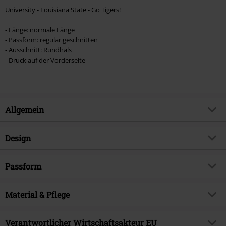
University - Louisiana State - Go Tigers!
- Länge: normale Länge
- Passform: regular geschnitten
- Ausschnitt: Rundhals
- Druck auf der Vorderseite
Allgemein
Artikelnummer:
539048
Design
Titel
Louisiana State - Go Tigers!
Produkt-Typ
T-Shirt
Produktthema
Passform
Fan-Merch
Muster
Uni
Signature
nein
Passform/Oberteile
Regular
Bedruckt
Material & Pflege
ja
Lizenz
offiziell lizenziertes Produkt
Länge (des Kleidungsstücks)
Normal
Druckart
Siebdruck
Entertainment License
University
Obermaterial
100% Baumwolle
Verantwortlicher Wirtschaftsakteur EU
Details
Vorne bedruckt