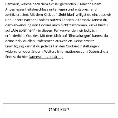
Partnern, welche nach dem aktuell geltenden EU-Recht einem
AGB
Angemessenheitsbeschluss unterliegen und entsprechend
zertifiziert sind. Mit dem Klick auf „
Geht klar!
“ willigst du ein, dass wir
Impressum
und unsere Partner Cookies nutzen können. Alternativ kannst du
der Verwendung von Cookies auch nicht zustimmen, klicke hierzu
Datenschutz
auf „
Alle ablehnen
“ – in diesem Fall verwenden wir lediglich
erforderliche Cookies. Mit dem Klick auf "
Einstellungen
" kannst du
Entsorgung und Umweltschutz
deine individuellen Präferenzen auswählen. Deine erteilte
Einwilligung kannst du jederzeit in den
Cookie-Einstellungen
widerrufen oder ändern. Weitere Informationen zum Datenschutz
Konformitätserklärung
findest du hier
Datenschutzerklärung
.
Information zur Barrierefreiheit
Cookie-Einstellungen
Vertrag widerrufen
Alle Preise inkl. gesetzlicher Mehrwertsteuer, zzgl.
Versandkosten
© 1986-2026 E.M.P. Merchandising HGmbH
Geht klar!