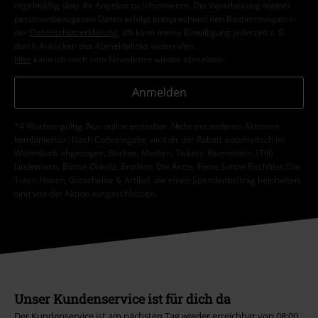
regelmäßig über ihr Angebot zu informieren. Die Verarbeitung meiner
personenbezogenen Daten erfolgt entsprechend den Bestimmungen in
der
Datenschutzerklärung
. Ich kann meine Einwilligung jederzeit z. B.
durch Anklicken des Abmeldelinks widerrufen.
Hier
kann ich mich vom Newsletter wieder abmelden.
Anmelden
*4 Wochen gültig. Nur online einlösbar. Nicht mit anderen Aktionen
kombinierbar. Nach Codeeingabe wird dir der Rabatt automatisch im
Warenkorb abgezogen. Bücher, Medien, Tickets, Rammstein, (Till)
Lindemann, Böhse Onkelz, Broilers, Die Ärzte, Feine Sahne Fischfilet, Die
Toten Hosen, Gutscheine & Artikel, die einen Spendenbeitrag beinhalten,
sind von der Aktion ausgeschlossen.
Unser Kundenservice ist für dich da
Der Kundenservice ist am nächsten Tag wieder erreichbar von 08:00