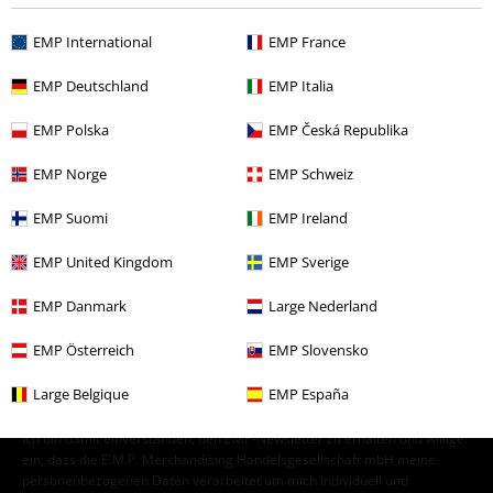
Sale %
Bekleidung
T-Shirts & Tops
T-Shirts
EMP International
EMP France
Bekleidung
T-Shirts & Tops
T-Shirts
EMP Deutschland
EMP Italia
Young Rebels
Männer
T-Shirts
EMP Polska
EMP Česká Republika
Sale %
Filme & Serien
EMP Norge
EMP Schweiz
EMP Suomi
EMP Ireland
15%
EMP United Kingdom
EMP Sverige
E-Mail Newsletter
Rabatt
Greif einen 15%* Gutschein ab, wenn du dich
EMP Danmark
Large Nederland
jetzt anmeldest!
Mehr Infos
EMP Österreich
EMP Slovensko
Large Belgique
EMP España
Ich bin damit einverstanden, den EMP-Newsletter zu erhalten und willige
ein, dass die E.M.P. Merchandising Handelsgesellschaft mbH meine
personenbezogenen Daten verarbeitet um mich individuell und