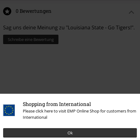
0 Bewertungen
Sag uns deine Meinung zu "Louisiana State - Go Tigers!".
Schreibe eine Bewertung
Shopping from International
Please click here to visit EMP Online Shop for customers from
International
Mehr Kategorien. Mehr Möglichkeiten.
Ok
Bekleidung & Accessoires
Oberteile
T-shirts