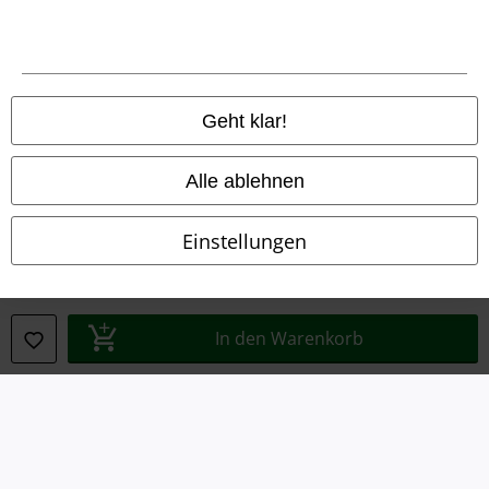
AGB
Impressum
Datenschutz
Geht klar!
Entsorgung und Umweltschutz
Alle ablehnen
Konformitätserklärung
Einstellungen
Information zur Barrierefreiheit
Cookie-Einstellungen
In den Warenkorb
Vertrag widerrufen
Alle Preise inkl. gesetzlicher Mehrwertsteuer, zzgl.
Versandkosten
© 1986-2026 E.M.P. Merchandising HGmbH