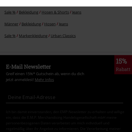
Sale %
Männer
Bekleidung
Hosen
Jeans
Sale %
Bekleidung
Hosen & Shorts
Jeans
Männer
Bekleidung
Hosen
Jeans
Sale %
Markenkleidung
Urban Classics
15%
E-Mail Newsletter
Rabatt
Greif einen 15%* Gutschein ab, wenn du dich
jetzt anmeldest!
Mehr Infos
Ich bin damit einverstanden, den EMP-Newsletter zu erhalten und willige
ein, dass die E.M.P. Merchandising Handelsgesellschaft mbH meine
personenbezogenen Daten verarbeitet um mich individuell und
regelmäßig über ihr Angebot zu informieren. Die Verarbeitung meiner