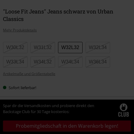
"Loose Fit Jeans" Jeans schwarz von Urban
Classics
Mehr Produktdetails
Wähle
W30L32
W31L32
W32L32
W32L34
deine
Größe
W33L34
W34L32
W34L34
W36L34
Artikelmaße und Größentabelle
Sofort lieferbar!
Spar dir die Versandkosten und probiere direkt den
Backstage Club für 30 Tage kostenlos:
Probemitgliedschaft in den Warenkorb legen!