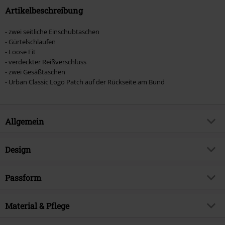
Artikelbeschreibung
- zwei seitliche Einschubtaschen
- Gürtelschlaufen
- Loose Fit
- verdeckter Reißverschluss
- zwei Gesäßtaschen
- Urban Classic Logo Patch auf der Rückseite am Bund
Allgemein
Artikelnummer:
469297
Design
Titel
Loose Fit Jeans
Produkt-Typ
Jeans
Brand
Passform
Urban Classics
Muster
Uni
Produktthema
Basics, Streetwear
Passform Hosen
Loose Fit
Verschlussart
Material & Pflege
Reißverschluss, Knopfverschluss
Erscheinungsdatum
25.07.2020
Leibhöhe/Rise (Höhe des Bundes)
Medium Rise
Taschen
5-Pocket-Style
Geschlecht
Männer