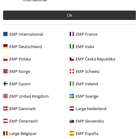
Ok
Zuletzt angesehene Artikel
EMP International
EMP France
EMP Deutschland
EMP Italia
EMP Polska
EMP Česká Republika
EMP Norge
EMP Schweiz
EMP Suomi
EMP Ireland
%
24,99 €
EMP United Kingdom
EMP Sverige
EMP Danmark
Large Nederland
Mehr Kategorien. Mehr Möglichkeiten.
EMP Österreich
EMP Slovensko
Neu
Bekleidung
Hosen
Large Belgique
EMP España