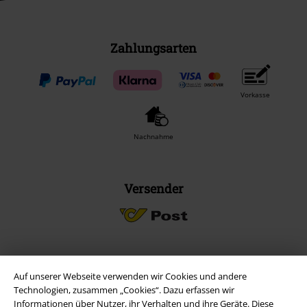
Zahlungsarten
Vorkasse
Nachnahme
Versender
EMP App
Auf unserer Webseite verwenden wir Cookies und andere
Technologien, zusammen „Cookies“. Dazu erfassen wir
Lade dir jetzt kostenlos unsere neue EMP App runter und genieße
Informationen über Nutzer, ihr Verhalten und ihre Geräte. Diese
die vielen neuen Funktionen und Vorteile!