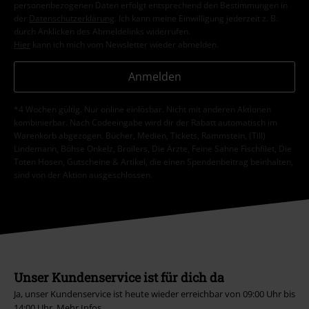
personenbezogenen Daten erfolgt entsprechend den Bestimmungen in
der
Datenschutzerklärung
. Ich kann meine Einwilligung jederzeit z. B.
durch Anklicken des Abmeldelinks widerrufen.
Hier
kann ich mich vom Newsletter wieder abmelden.
Anmelden
*4 Wochen gültig. Nur online einlösbar. Nicht mit anderen Aktionen
kombinierbar. Nach Codeeingabe wird dir der Rabatt automatisch im
Warenkorb abgezogen. Bücher, Medien, Tickets, Rammstein, (Till)
Lindemann, Böhse Onkelz, Broilers, Die Ärzte, Feine Sahne Fischfilet, Die
Toten Hosen, Gutscheine & Artikel, die einen Spendenbeitrag beinhalten,
sind von der Aktion ausgeschlossen.
Unser Kundenservice ist für dich da
Ja, unser Kundenservice ist heute wieder erreichbar von 09:00 Uhr bis
14:00 Uhr.
Mehr Infos