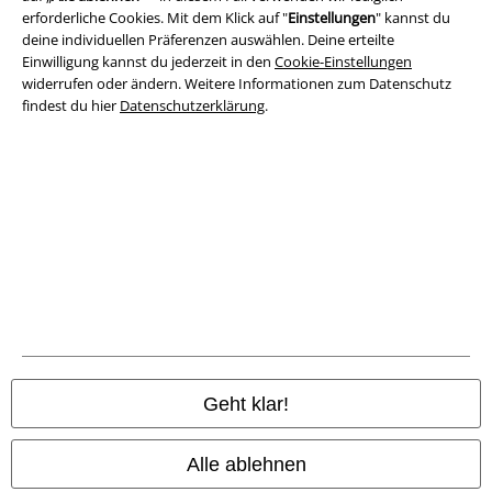
erforderliche Cookies. Mit dem Klick auf "
Einstellungen
" kannst du
Impressum
deine individuellen Präferenzen auswählen. Deine erteilte
Einwilligung kannst du jederzeit in den
Cookie-Einstellungen
widerrufen oder ändern. Weitere Informationen zum Datenschutz
Datenschutz
findest du hier
Datenschutzerklärung
.
Entsorgung und Umweltschutz
Konformitätserklärung
Information zur Barrierefreiheit
Cookie-Einstellungen
Vertrag widerrufen
Alle Preise inkl. gesetzlicher Mehrwertsteuer, zzgl.
Versandkosten
Geht klar!
© 1986-2026 E.M.P. Merchandising HGmbH
Alle ablehnen