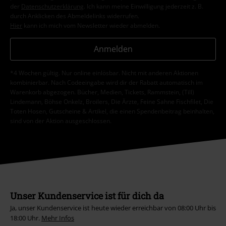
der
Datenschutzerklärung
. Ich kann meine Einwilligung jederzeit z. B.
durch Anklicken des Abmeldelinks widerrufen.
Hier
kann ich mich vom Newsletter wieder abmelden.
Anmelden
*4 Wochen gültig. Nur online einlösbar. Nicht mit anderen Aktionen
kombinierbar. Nach Codeeingabe wird dir der Rabatt automatisch im
Warenkorb abgezogen. Bücher, Medien, Tickets, Rammstein, (Till)
Lindemann, Böhse Onkelz, Broilers, Die Ärzte, Feine Sahne Fischfilet, Die
Toten Hosen, Gutscheine & Artikel, die einen Spendenbeitrag beinhalten,
sind von der Aktion ausgeschlossen.
Unser Kundenservice ist für dich da
Ja, unser Kundenservice ist heute wieder erreichbar von 08:00 Uhr bis
18:00 Uhr.
Mehr Infos