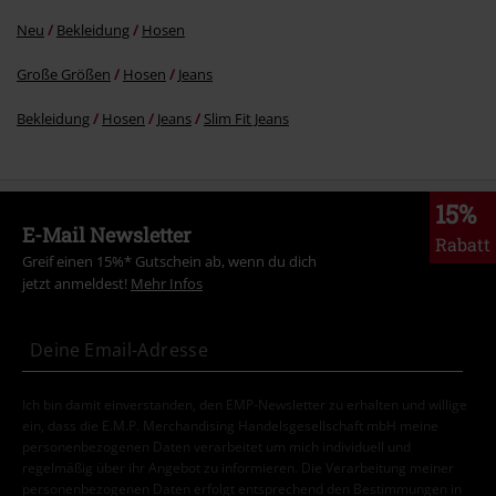
Neu
Bekleidung
Hosen
Große Größen
Hosen
Jeans
Bekleidung
Hosen
Jeans
Slim Fit Jeans
15%
E-Mail Newsletter
Rabatt
Greif einen 15%* Gutschein ab, wenn du dich
jetzt anmeldest!
Mehr Infos
Ich bin damit einverstanden, den EMP-Newsletter zu erhalten und willige
ein, dass die E.M.P. Merchandising Handelsgesellschaft mbH meine
personenbezogenen Daten verarbeitet um mich individuell und
regelmäßig über ihr Angebot zu informieren. Die Verarbeitung meiner
personenbezogenen Daten erfolgt entsprechend den Bestimmungen in