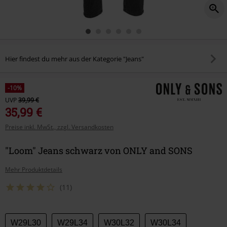
Hier findest du mehr aus der Kategorie "Jeans"
-10%
UVP
39,99 €
35,99 €
Preise inkl. MwSt., zzgl. Versandkosten
"Loom" Jeans schwarz von ONLY and SONS
Mehr Produktdetails
(11)
Wähle
W29L30
W29L34
W30L32
W30L34