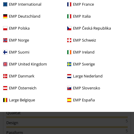
EMP International
EMP France
Kommentieren
EMP Deutschland
EMP Italia
EMP Polska
EMP Česká Republika
Anton K.
11 Bewertungen
EMP Norge
EMP Schweiz
Geschrieben am: Mittwoch, 15.05.2024
Körpergröße in Meter: 1.72
EMP Suomi
EMP Ireland
Gekaufte Größe: 34/34
EMP United Kingdom
EMP Sverige
Kommentar jetzt abschicken!
Tolle Jeans
EMP Danmark
Large Nederland
Die Hose passt wie angegossen. Sie hat einen super bequemen
Schnitt und lässt sich prima mit Boots oder Sneaker kombinieren.
EMP Österreich
EMP Slovensko
Large Belgique
EMP España
Qualität
5
Design
5
Passform