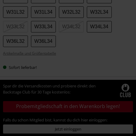
deine
Größe
W31L32
W31L34
W32L32
W32L34
W33L32
W33L34
W34L32
W34L34
W36L32
W36L34
Artikelmaße und Größentabelle
Sofort lieferbar!
Spar dir die Versandkosten und probiere direkt den
Backstage Club für 30 Tage kostenlos:
Probemitgliedschaft in den Warenkorb legen!
Falls du schon Mitglied bist, kannst du dich hier einloggen:
Jetzt einloggen