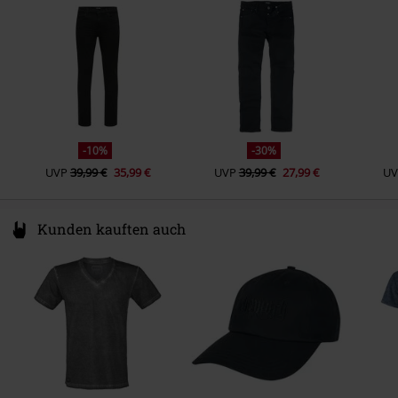
Denmark
www.bestseller.com
-10%
-30%
UVP
39,99 €
35,99 €
UVP
39,99 €
27,99 €
UV
Kunden kauften auch