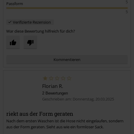
5
Passform
5
Verifizierte Rezension
War diese Bewertung hilfreich für dich?
Kommentieren
Florian R.
2 Bewertungen
Geschrieben am: Donnerstag, 20.03.2025
riekt aus der Form geraten
Nach dem ersten Waschen ist die Hose nicht eingelaufen, sondern
Kommentar jetzt abschicken!
aus der Form geraten. Sieht aus wie ein formloser Sack.