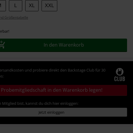
M
L
XL
XXL
nd Größentabelle
erbar!
In den Warenkorb
Versandkosten und probiere direkt den Backstage Club für 30
s:
Probemitgliedschaft in den Warenkorb legen!
 Mitglied bist, kannst du dich hier einloggen:
Jetzt einloggen