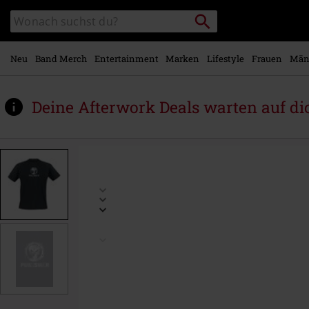
Zum
Packstation
Katalog
Hauptinhalt
suchen
durchsuchen
springen
Neu
Band Merch
Entertainment
Marken
Lifestyle
Frauen
Män
Deine Afterwork Deals warten auf di
https://www.emp.at/p/logo/588099.html