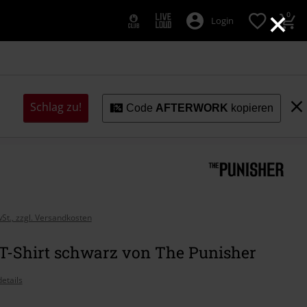
×
0
Login
Schlag zu!
Code
AFTERWORK
kopieren
wSt., zzgl. Versandkosten
 T-Shirt schwarz von The Punisher
etails