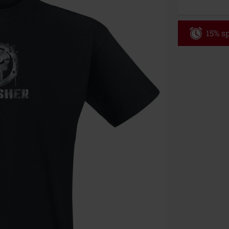
15% sp
Code
AF
Nur Gültig am 
Nur Online. Mi
Nach Codeeing
Nicht mit and
Bücher, Medien
Die Toten Hose