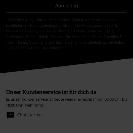
Anmelden
*4 Wochen gültig. Nur online einlösbar. Nicht mit anderen Aktionen
kombinierbar. Nach Codeeingabe wird dir der Rabatt automatisch im
Warenkorb abgezogen. Bücher, Medien, Tickets, Rammstein, (Till)
Lindemann, Böhse Onkelz, Broilers, Die Ärzte, Feine Sahne Fischfilet, Die
Toten Hosen, Gutscheine & Artikel, die einen Spendenbeitrag beinhalten,
sind von der Aktion ausgeschlossen.
Unser Kundenservice ist für dich da
Ja, unser Kundenservice ist heute wieder erreichbar von 08:00 Uhr bis
18:00 Uhr.
Mehr Infos
Chat starten