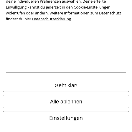
deine individuellen Präferenzen auswählen. Deine erteilte
Einwilligung kannst du jederzeit in den
Cookie-Einstellungen
Entsorgung und Umweltschutz
widerrufen oder ändern. Weitere Informationen zum Datenschutz
findest du hier
Datenschutzerklärung
.
Konformitätserklärung
Information zur Barrierefreiheit
Cookie-Einstellungen
Vertrag widerrufen
Alle Preise inkl. gesetzlicher Mehrwertsteuer, zzgl.
Versandkosten
Geht klar!
© 1986-2026 E.M.P. Merchandising HGmbH
Alle ablehnen
Einstellungen
EMP Online Shops
EMP International