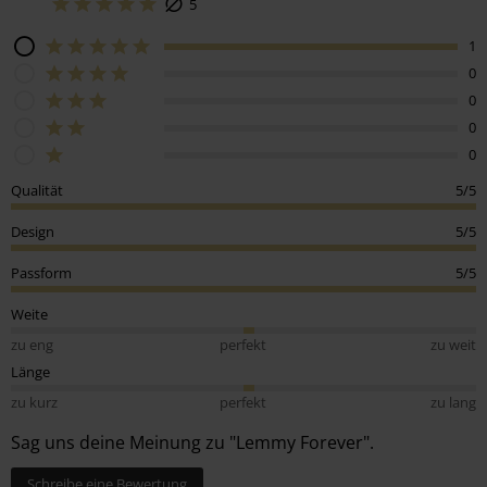
5
1
0
0
0
0
Qualität
5/5
Design
5/5
Passform
5/5
Weite
zu eng
perfekt
zu weit
Länge
zu kurz
perfekt
zu lang
Sag uns deine Meinung zu "Lemmy Forever".
Schreibe eine Bewertung