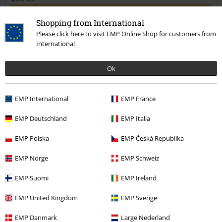
5
Design
Shopping from International
5
Passform
Please click here to visit EMP Online Shop for customers from
International
5
Weite
zu eng
perfekt
zu weit
Ok
Länge
zu kurz
perfekt
zu lang
EMP International
EMP France
Verifizierte Rezension
EMP Deutschland
EMP Italia
War diese Bewertung hilfreich für dich?
EMP Polska
EMP Česká Republika
EMP Norge
EMP Schweiz
Kommentieren
EMP Suomi
EMP Ireland
EMP United Kingdom
EMP Sverige
Zuletzt angesehene Artikel
EMP Danmark
Large Nederland