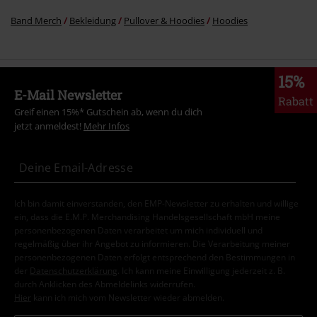
Band Merch
Bekleidung
Pullover & Hoodies
Hoodies
15%
E-Mail Newsletter
Rabatt
Greif einen 15%* Gutschein ab, wenn du dich
jetzt anmeldest!
Mehr Infos
Ich bin damit einverstanden, den EMP-Newsletter zu erhalten und willige
ein, dass die E.M.P. Merchandising Handelsgesellschaft mbH meine
personenbezogenen Daten verarbeitet um mich individuell und
regelmäßig über ihr Angebot zu informieren. Die Verarbeitung meiner
personenbezogenen Daten erfolgt entsprechend den Bestimmungen in
der
Datenschutzerklärung
. Ich kann meine Einwilligung jederzeit z. B.
durch Anklicken des Abmeldelinks widerrufen.
Hier
kann ich mich vom Newsletter wieder abmelden.