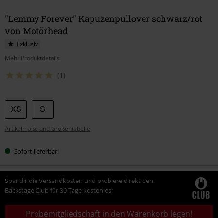
"Lemmy Forever" Kapuzenpullover schwarz/rot
von Motörhead
Exklusiv
Mehr Produktdetails
(1)
Wähle
XS
S
deine
Artikelmaße und Größentabelle
Größe
Sofort lieferbar!
Spar dir die Versandkosten und probiere direkt den
Backstage Club für 30 Tage kostenlos:
Probemitgliedschaft in den Warenkorb legen!