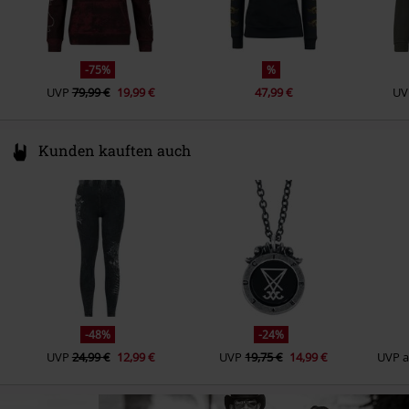
-75%
%
UVP
79,99 €
19,99 €
47,99 €
UV
Kunden kauften auch
-48%
-24%
UVP
24,99 €
12,99 €
UVP
19,75 €
14,99 €
UVP