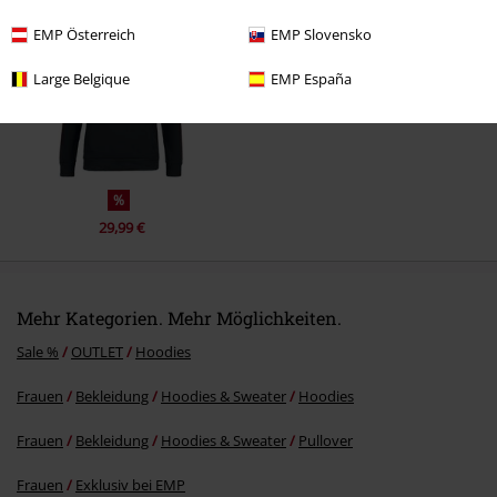
EMP Österreich
EMP Slovensko
Large Belgique
EMP España
Kommentar jetzt abschicken!
%
29,99 €
Mehr Kategorien. Mehr Möglichkeiten.
Sale %
OUTLET
Hoodies
Frauen
Bekleidung
Hoodies & Sweater
Hoodies
Frauen
Bekleidung
Hoodies & Sweater
Pullover
Frauen
Exklusiv bei EMP