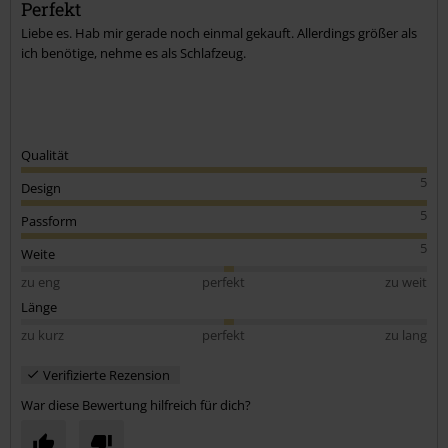
Perfekt
Liebe es. Hab mir gerade noch einmal gekauft. Allerdings größer als
ich benötige, nehme es als Schlafzeug.
Qualität
5
Design
5
Passform
5
Weite
zu eng
perfekt
zu weit
Länge
zu kurz
perfekt
zu lang
Verifizierte Rezension
War diese Bewertung hilfreich für dich?