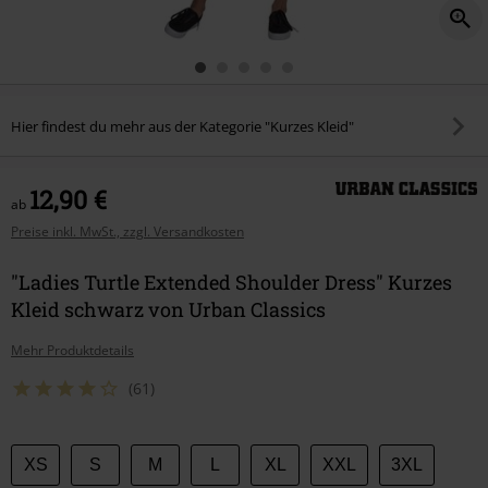
Hier findest du mehr aus der Kategorie "Kurzes Kleid"
12,90 €
ab
Preise inkl. MwSt., zzgl. Versandkosten
"Ladies Turtle Extended Shoulder Dress" Kurzes
Kleid schwarz von Urban Classics
Mehr Produktdetails
(61)
Wähle
XS
S
M
L
XL
XXL
3XL
deine