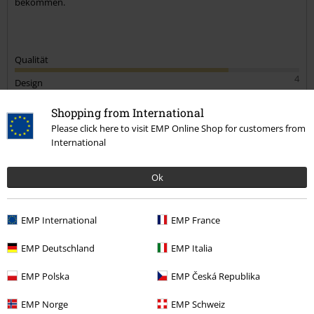
bekommen.
Qualität
4
Design
3
Passform
Shopping from International
2
Please click here to visit EMP Online Shop for customers from
Weite
International
zu eng
perfekt
zu weit
Länge
Ok
zu kurz
perfekt
zu lang
Verifizierte Rezension
EMP International
EMP France
War diese Bewertung hilfreich für dich?
EMP Deutschland
EMP Italia
EMP Polska
EMP Česká Republika
Kommentieren
EMP Norge
EMP Schweiz