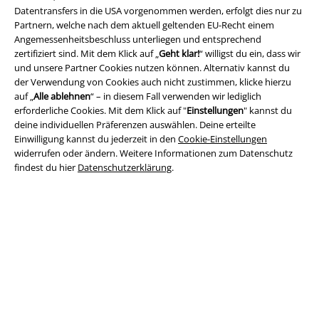
Datentransfers in die USA vorgenommen werden, erfolgt dies nur zu
Partnern, welche nach dem aktuell geltenden EU-Recht einem
Angemessenheitsbeschluss unterliegen und entsprechend
zertifiziert sind. Mit dem Klick auf „
Geht klar!
“ willigst du ein, dass wir
und unsere Partner Cookies nutzen können. Alternativ kannst du
Rechtliches
der Verwendung von Cookies auch nicht zustimmen, klicke hierzu
auf „
Alle ablehnen
“ – in diesem Fall verwenden wir lediglich
AGB
erforderliche Cookies. Mit dem Klick auf "
Einstellungen
" kannst du
deine individuellen Präferenzen auswählen. Deine erteilte
Impressum
Einwilligung kannst du jederzeit in den
Cookie-Einstellungen
widerrufen oder ändern. Weitere Informationen zum Datenschutz
Datenschutz
findest du hier
Datenschutzerklärung
.
Entsorgung und Umweltschutz
Konformitätserklärung
Information zur Barrierefreiheit
Cookie-Einstellungen