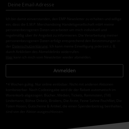
Ich bin damit einverstanden, den EMP-Newsletter zu erhalten und willige
ein, dass die E.M.P. Merchandising Handelsgesellschaft mbH meine
personenbezogenen Daten verarbeitet um mich individuell und
regelmäßig über ihr Angebot zu informieren. Die Verarbeitung meiner
personenbezogenen Daten erfolgt entsprechend den Bestimmungen in
der
Datenschutzerklärung
. Ich kann meine Einwilligung jederzeit z. B.
durch Anklicken des Abmeldelinks widerrufen.
Hier
kann ich mich vom Newsletter wieder abmelden.
Anmelden
*4 Wochen gültig. Nur online einlösbar. Nicht mit anderen Aktionen
kombinierbar. Nach Codeeingabe wird dir der Rabatt automatisch im
Warenkorb abgezogen. Bücher, Medien, Tickets, Rammstein, (Till)
Lindemann, Böhse Onkelz, Broilers, Die Ärzte, Feine Sahne Fischfilet, Die
Toten Hosen, Gutscheine & Artikel, die einen Spendenbeitrag beinhalten,
sind von der Aktion ausgeschlossen.