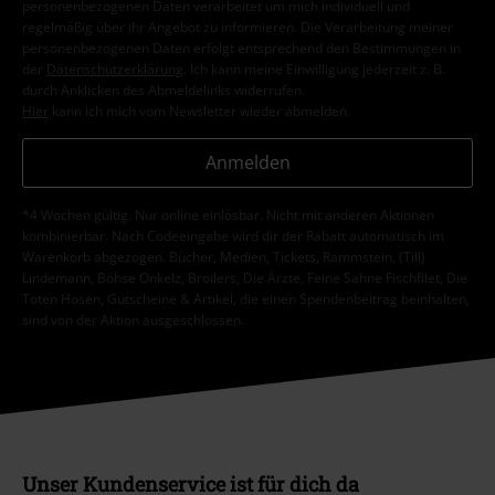
personenbezogenen Daten verarbeitet um mich individuell und
regelmäßig über ihr Angebot zu informieren. Die Verarbeitung meiner
personenbezogenen Daten erfolgt entsprechend den Bestimmungen in
der
Datenschutzerklärung
. Ich kann meine Einwilligung jederzeit z. B.
durch Anklicken des Abmeldelinks widerrufen.
Hier
kann ich mich vom Newsletter wieder abmelden.
Anmelden
*4 Wochen gültig. Nur online einlösbar. Nicht mit anderen Aktionen
kombinierbar. Nach Codeeingabe wird dir der Rabatt automatisch im
Warenkorb abgezogen. Bücher, Medien, Tickets, Rammstein, (Till)
Lindemann, Böhse Onkelz, Broilers, Die Ärzte, Feine Sahne Fischfilet, Die
Toten Hosen, Gutscheine & Artikel, die einen Spendenbeitrag beinhalten,
sind von der Aktion ausgeschlossen.
Unser Kundenservice ist für dich da