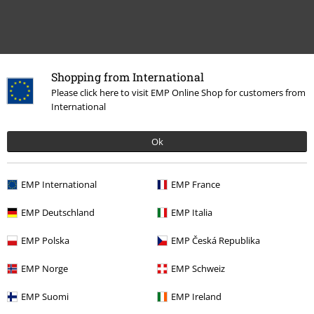
Zuletzt angesehene Artikel
Shopping from International
Please click here to visit EMP Online Shop for customers from
International
Ok
EMP International
EMP France
EMP Deutschland
EMP Italia
%
9,99 €
EMP Polska
EMP Česká Republika
EMP Norge
EMP Schweiz
Mehr Kategorien. Mehr Möglichkeiten.
EMP Suomi
EMP Ireland
Markenkleidung
Bekleidung
T-Shirts & Tops
T-Shirts