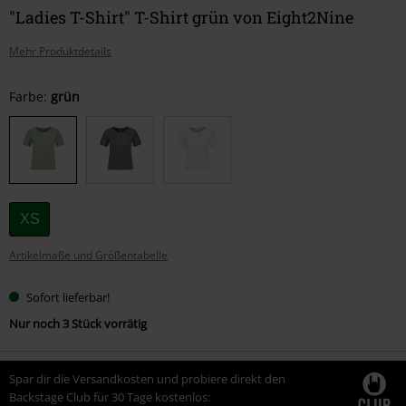
"Ladies T-Shirt" T-Shirt grün von Eight2Nine
Mehr Produktdetails
Wähle
Farbe:
grün
deine
Größe
XS
Artikelmaße und Größentabelle
Sofort lieferbar!
Nur noch 3 Stück vorrätig
Spar dir die Versandkosten und probiere direkt den
Backstage Club für 30 Tage kostenlos: