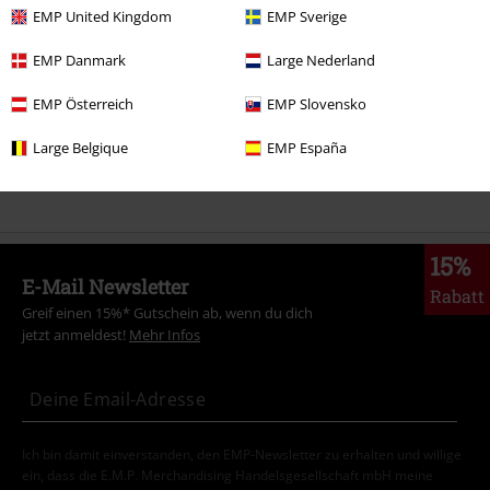
EMP United Kingdom
EMP Sverige
Markenkleidung
Frauen
EMP Danmark
Large Nederland
Neu
Bekleidung
T-Shirts & Tops
T-shirts
EMP Österreich
EMP Slovensko
Themen
Basics
Basics Frauen
Large Belgique
EMP España
Bekleidung
T-Shirts & Tops
T-Shirts
15%
E-Mail Newsletter
Rabatt
Greif einen 15%* Gutschein ab, wenn du dich
jetzt anmeldest!
Mehr Infos
Ich bin damit einverstanden, den EMP-Newsletter zu erhalten und willige
ein, dass die E.M.P. Merchandising Handelsgesellschaft mbH meine