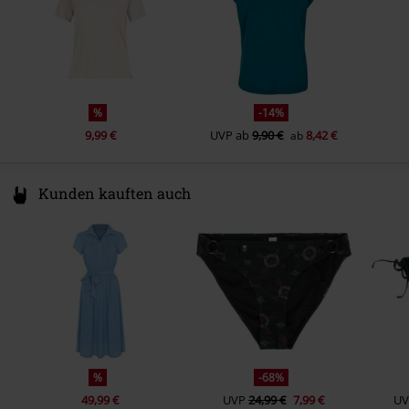
%
-14%
9,99 €
UVP
ab
9,90 €
8,42 €
ab
Kunden kauften auch
%
-68%
49,99 €
UVP
24,99 €
7,99 €
UV