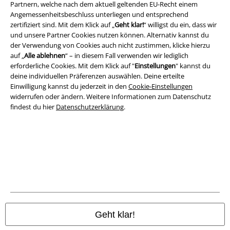
Rechtliches
Partnern, welche nach dem aktuell geltenden EU-Recht einem
Angemessenheitsbeschluss unterliegen und entsprechend
AGB
zertifiziert sind. Mit dem Klick auf „
Geht klar!
“ willigst du ein, dass wir
und unsere Partner Cookies nutzen können. Alternativ kannst du
Impressum
der Verwendung von Cookies auch nicht zustimmen, klicke hierzu
auf „
Alle ablehnen
“ – in diesem Fall verwenden wir lediglich
Datenschutz
erforderliche Cookies. Mit dem Klick auf "
Einstellungen
" kannst du
deine individuellen Präferenzen auswählen. Deine erteilte
Einwilligung kannst du jederzeit in den
Cookie-Einstellungen
Entsorgung und Umweltschutz
widerrufen oder ändern. Weitere Informationen zum Datenschutz
findest du hier
Datenschutzerklärung
.
Konformitätserklärung
Information zur Barrierefreiheit
Cookie-Einstellungen
Vertrag widerrufen
Alle Preise inkl. gesetzlicher Mehrwertsteuer, zzgl.
Versandkosten
Geht klar!
© 1986-2026 E.M.P. Merchandising HGmbH