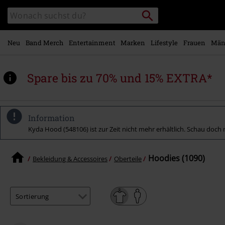
Zum
Packstation
Katalog
Hauptinhalt
suchen
durchsuchen
springen
Neu
Band Merch
Entertainment
Marken
Lifestyle
Frauen
Män
Spare bis zu 70% und 15% EXTRA*
Information
Kyda Hood (548106) ist zur Zeit nicht mehr erhältlich. Schau doch m
Hoodies (1090)
Bekleidung & Accessoires
Oberteile