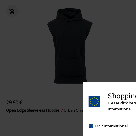
Shopping
29,90 €
Please click he
International
Open Edge Sleeveless Hoodie
Urban Classics
Kapuzenpullover
EMP International