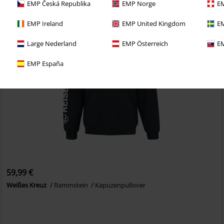
EMP Česká Republika
EMP Norge
EM
EMP Ireland
EMP United Kingdom
EM
Large Nederland
EMP Österreich
EM
EMP España
59,99 €
Weißes Kreuz
Rammstein
Kapuzenpullover