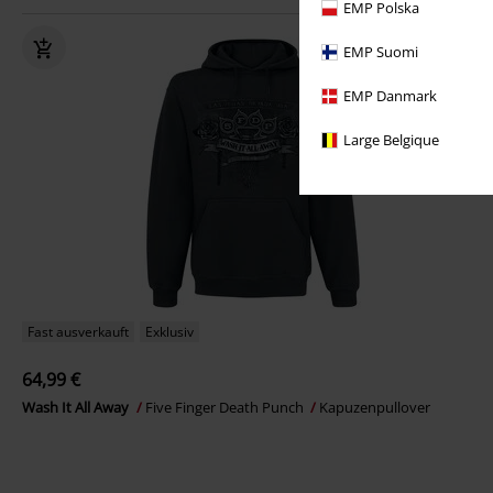
EMP Polska
EMP Suomi
EMP Danmark
Large Belgique
Fast ausverkauft
Exklusiv
64,99 €
Wash It All Away
Five Finger Death Punch
Kapuzenpullover