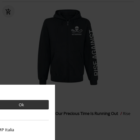
Exklusiv
Auch in Plus Size
Ok
64,99 €
ab
Sea Shepherd Cooperation - Our Precious Time Is Running Out
Rise
Against
Kapuzenpullover
P Italia