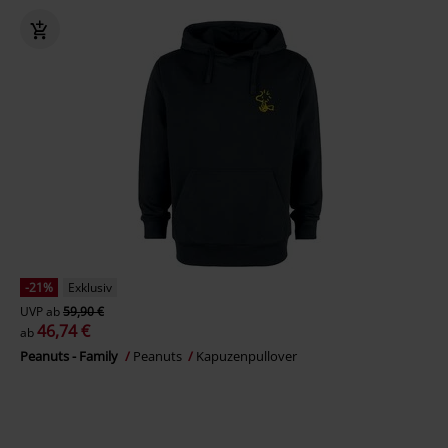
-21%
Exklusiv
UVP
ab
59,90 €
46,74 €
ab
Peanuts - Family
Peanuts
Kapuzenpullover