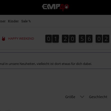
EMP
Merchandise
-
Fanartikel
ner
Kinder
Sale %
Shop
für
Rock
0
1
2
0
5
6
0
1
0
1
2
0
5
6
0
0
2
0
HAPPY WEEKEND
1
&
Entertainment
al in unsere Neuheiten, vielleicht ist dort etwas für dich dabei.
Größe
Geschlecht