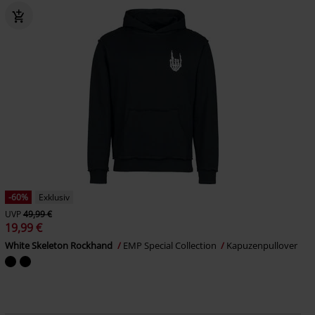
-60%
Exklusiv
UVP
49,99 €
19,99 €
White Skeleton Rockhand
EMP Special Collection
Kapuzenpullover