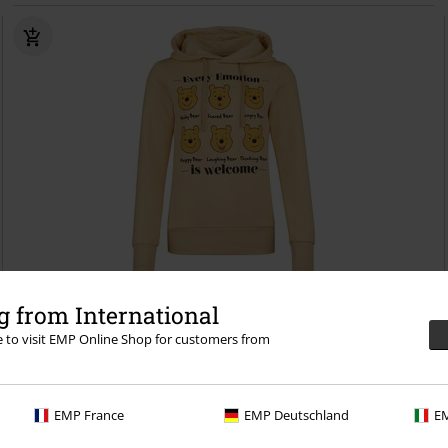
-63%
Exklusiv
 from International
UVP
54,99 €
19,99 €
re to visit EMP Online Shop for customers from
Every Emotion Is Welcome
Winnie The Pooh
Kapuzenpullover
EMP France
EMP Deutschland
EM