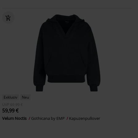
Exklusiv
Neu
UVP
69,99 €
59,99 €
Velum Noctis
Gothicana by EMP
Kapuzenpullover