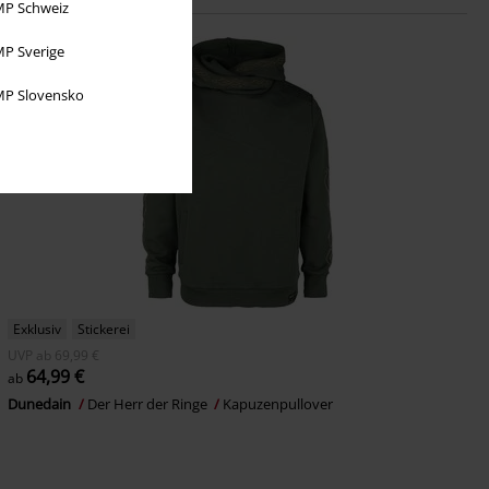
P Schweiz
P Sverige
P Slovensko
Exklusiv
Stickerei
UVP
ab
69,99 €
64,99 €
ab
Dunedain
Der Herr der Ringe
Kapuzenpullover