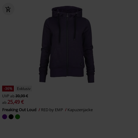
-36%
Exklusiv
UVP
ab
39,99 €
25,49 €
ab
Freaking Out Loud
RED by EMP
Kapuzenjacke