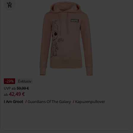
-29%
Exklusiv
UVP
ab
59,99 €
42,49 €
ab
I Am Groot
Guardians Of The Galaxy
Kapuzenpullover