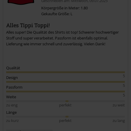
Geschrieben am: Mittwoch, 09.07.2025
Körpergröße in Meter: 1.80
Gekaufte Größe: L
Kommentar jetzt abschicken!
Alles Tippi Toppi!
Alles super! Die Qualität des Shirts ist top! Schwerer hochwertiger
Stoff und super verarbeitet. Passform ist ebenfalls optimal.
Lieferung wie immer schnell und zuverlässig. Vielen Dank!
Qualität
5
Design
5
Passform
5
Weite
zu eng
perfekt
zu weit
Länge
zu kurz
perfekt
zu lang