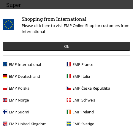
Kommentar jetzt abschicken!
Super
Fühlt sich wertig an !
Shopping from International
Please click here to visit EMP Online Shop for customers from
International
Ok
Qualität
5
Design
EMP International
EMP France
5
Passform
4
EMP Deutschland
EMP Italia
Weite
zu eng
perfekt
zu weit
EMP Polska
EMP Česká Republika
Länge
EMP Norge
EMP Schweiz
zu kurz
perfekt
zu lang
EMP Suomi
EMP Ireland
Verifizierte Rezension
War diese Bewertung hilfreich für dich?
EMP United Kingdom
EMP Sverige