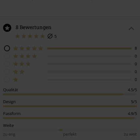
8 Bewertungen
5
8
0
0
0
0
Qualität
4.5/5
Design
5/5
Passform
4.9/5
Weite
zu eng
perfekt
zu weit