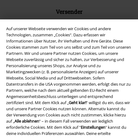
Versender
Auf unserer Webseite verwenden wir Cookies und andere
Technologien, zusammen „Cookies“. Dazu erfassen wir
Informationen über Nutzer, ihr Verhalten und ihre Geräte. Diese
Cookies stammen zum Teil von uns selbst und zum Teil von unseren
EMP App
Partnern. Wir und unsere Partner nutzen Cookies, um unsere
Lade dir jetzt kostenlos unsere neue EMP App runter und genieße
Webseite zuverlässig und sicher zu halten, zur Verbesserung und
die vielen neuen Funktionen und Vorteile!
Personalisierung unseres Shops, zur Analyse und zu
Marketingzwecken (z. B. personalisierte Anzeigen) auf unserer
Webseite, Social Media und auf Drittwebseiten. Sofern
Datentransfers in die USA vorgenommen werden, erfolgt dies nur zu
Partnern, welche nach dem aktuell geltenden EU-Recht einem
Angemessenheitsbeschluss unterliegen und entsprechend
A Warner Music Group Company
zertifiziert sind. Mit dem Klick auf „
Geht klar!
“ willigst du ein, dass wir
und unsere Partner Cookies nutzen können. Alternativ kannst du
der Verwendung von Cookies auch nicht zustimmen, klicke hierzu
auf „
Alle ablehnen
“ – in diesem Fall verwenden wir lediglich
erforderliche Cookies. Mit dem Klick auf "
Einstellungen
" kannst du
deine individuellen Präferenzen auswählen. Deine erteilte