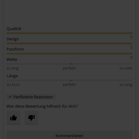
Qualität
5
Design
5
Passform
5
Weite
zu eng
perfekt
zu weit
Länge
zu kurz
perfekt
zu lang
Verifizierte Rezension
War diese Bewertung hilfreich für dich?
Kommentieren