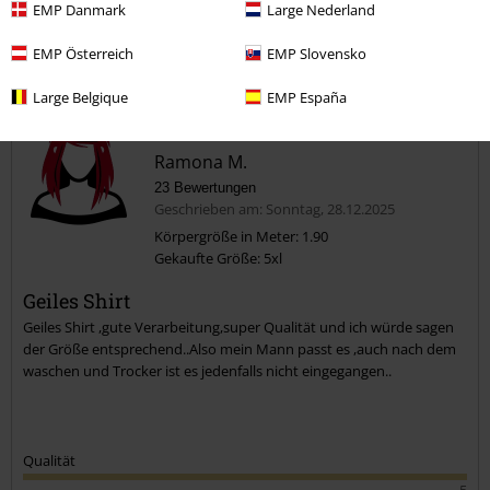
EMP Danmark
Large Nederland
EMP Österreich
EMP Slovensko
Kommentieren
Large Belgique
EMP España
Ramona M.
23 Bewertungen
Geschrieben am: Sonntag, 28.12.2025
Körpergröße in Meter: 1.90
Gekaufte Größe: 5xl
Kommentar jetzt abschicken!
Geiles Shirt
Geiles Shirt ,gute Verarbeitung,super Qualität und ich würde sagen
der Größe entsprechend..Also mein Mann passt es ,auch nach dem
waschen und Trocker ist es jedenfalls nicht eingegangen..
Qualität
5