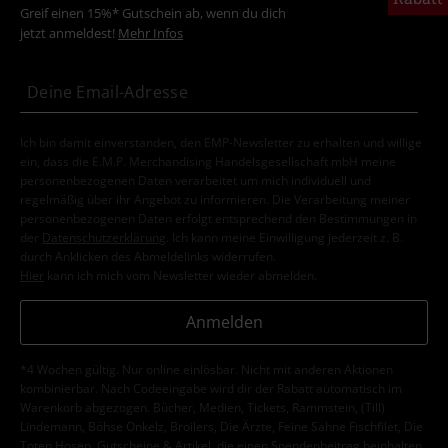
Greif einen 15%* Gutschein ab, wenn du dich
jetzt anmeldest!
Mehr Infos
Ich bin damit einverstanden, den EMP-Newsletter zu erhalten und willige
ein, dass die E.M.P. Merchandising Handelsgesellschaft mbH meine
personenbezogenen Daten verarbeitet um mich individuell und
regelmäßig über ihr Angebot zu informieren. Die Verarbeitung meiner
personenbezogenen Daten erfolgt entsprechend den Bestimmungen in
der
Datenschutzerklärung
. Ich kann meine Einwilligung jederzeit z. B.
durch Anklicken des Abmeldelinks widerrufen.
Hier
kann ich mich vom Newsletter wieder abmelden.
Anmelden
*4 Wochen gültig. Nur online einlösbar. Nicht mit anderen Aktionen
kombinierbar. Nach Codeeingabe wird dir der Rabatt automatisch im
Warenkorb abgezogen. Bücher, Medien, Tickets, Rammstein, (Till)
Lindemann, Böhse Onkelz, Broilers, Die Ärzte, Feine Sahne Fischfilet, Die
Toten Hosen, Gutscheine & Artikel, die einen Spendenbeitrag beinhalten,