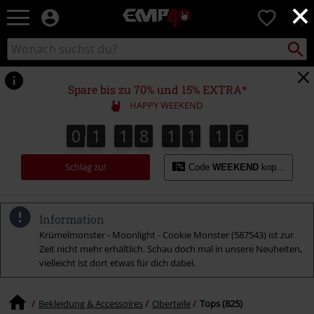
×
EMP
0
Merchandise
-
Packst
Katalog
suchen
Fanartikel
durchsuchen
Shop
für
Spare bis zu 70% und 15% EXTRA*
Rock
HAPPY WEEKEND
&
Entertainment
0
1
1
8
1
1
1
5
4
0
1
1
8
1
1
1
4
1
1
6
5
Schlag zu!
Code
WEEKEND
kopieren
Information
Krümelmonster - Moonlight - Cookie Monster (587543) ist zur
Zeit nicht mehr erhältlich. Schau doch mal in unsere Neuheiten,
vielleicht ist dort etwas für dich dabei.
Bekleidung & Accessoires
Oberteile
Tops (825)