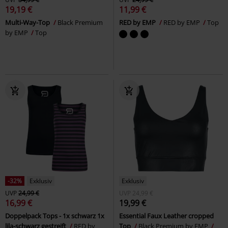
19,19 €
11,99 €
Multi-Way-Top
Black Premium
RED by EMP
RED by EMP
Top
by EMP
Top
-32%
Exklusiv
Exklusiv
UVP
24,99 €
UVP
24,99 €
16,99 €
19,99 €
Doppelpack Tops - 1x schwarz 1x
Essential Faux Leather cropped
lila-schwarz gestreift
RED by
Top
Black Premium by EMP