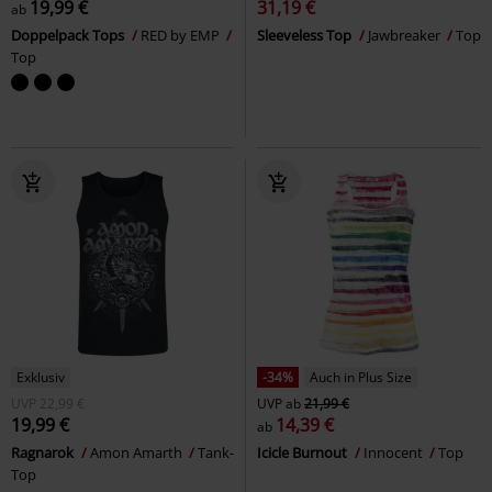
19,99 €
31,19 €
ab
Doppelpack Tops
RED by EMP
Sleeveless Top
Jawbreaker
Top
Top
Exklusiv
-34%
Auch in Plus Size
UVP
22,99 €
UVP
ab
21,99 €
19,99 €
14,39 €
ab
Ragnarok
Amon Amarth
Tank-
Icicle Burnout
Innocent
Top
Top