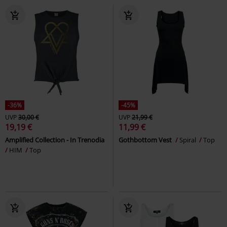
-36%
-45%
UVP
30,00 €
UVP
21,99 €
19,19 €
11,99 €
Amplified Collection - In Trenodia
Gothbottom Vest
Spiral
Top
HIM
Top