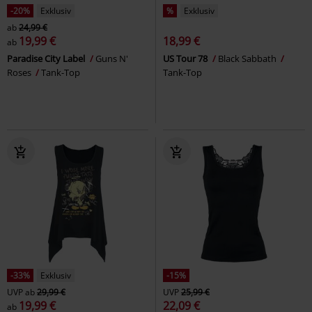
-20%
Exklusiv
%
Exklusiv
ab
24,99 €
19,99 €
18,99 €
ab
Paradise City Label
Guns N'
US Tour 78
Black Sabbath
Roses
Tank-Top
Tank-Top
-33%
Exklusiv
-15%
UVP
ab
29,99 €
UVP
25,99 €
19,99 €
22,09 €
ab