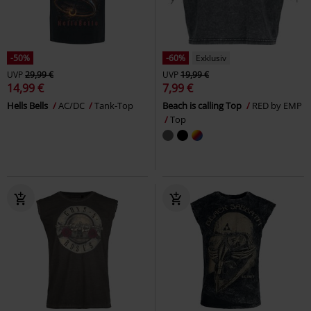
-50%
-60%
Exklusiv
UVP
29,99 €
UVP
19,99 €
14,99 €
7,99 €
Hells Bells
AC/DC
Tank-Top
Beach is calling Top
RED by EMP
Top