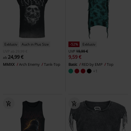
Exklusiv
Auch in Plus Size
-52%
Exklusiv
UVP
ab
29,99 €
UVP
19,99 €
24,99 €
9,59 €
ab
MMXX
Arch Enemy
Tank-Top
Basic
RED by EMP
Top
+1