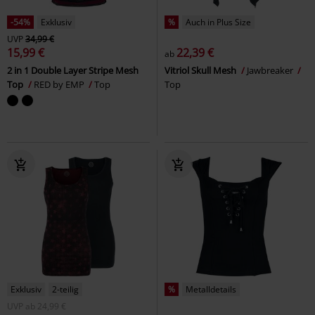
-54%
Exklusiv
%
Auch in Plus Size
UVP
34,99 €
15,99 €
22,39 €
ab
2 in 1 Double Layer Stripe Mesh
Vitriol Skull Mesh
Jawbreaker
Top
RED by EMP
Top
Top
Exklusiv
2-teilig
%
Metalldetails
UVP
ab
24,99 €