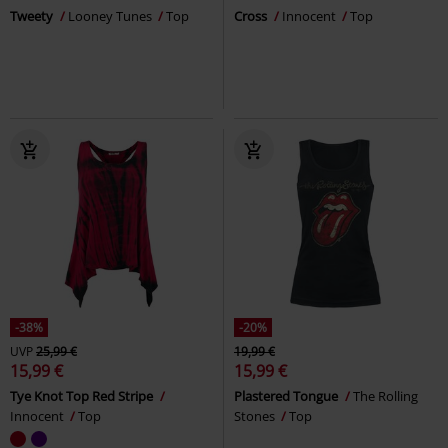
Tweety
Looney Tunes
Top
Cross
Innocent
Top
-38%
-20%
UVP
25,99 €
19,99 €
15,99 €
15,99 €
Tye Knot Top Red Stripe
Plastered Tongue
The Rolling
Innocent
Top
Stones
Top