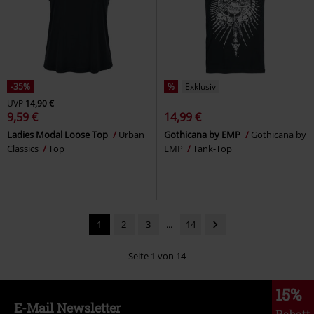
-35%
%
Exklusiv
UVP
14,90 €
9,59 €
14,99 €
Ladies Modal Loose Top
Urban
Gothicana by EMP
Gothicana by
Classics
Top
EMP
Tank-Top
1
2
3
...
14
Seite 1 von 14
15%
E-Mail Newsletter
Rabatt