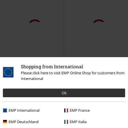
%
Schnürung
%
Exklusiv
51,99 €
22,39 €
Gothic Top
Sinister Gothic
Top
Organic Venus
Foo Fighters
Top
Shopping from International
Please click here to visit EMP Online Shop for customers from
International
Ok
EMP International
EMP France
EMP Deutschland
EMP Italia