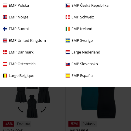
EMP Polska
EMP Česká Republika
-32%
Exklusiv
-37%
EMP Norge
EMP Schweiz
UVP
ab
24,99 €
UVP
22,99 €
16,99 €
14,39 €
ab
EMP Suomi
EMP Ireland
Doppelpack Tops mit dünnen
Laced Top Bandeau
Forplay
Trägern
RED by EMP
Top
Top
EMP United Kingdom
EMP Sverige
EMP Danmark
Large Nederland
EMP Österreich
EMP Slovensko
Large Belgique
EMP España
-45%
Exklusiv
-52%
Exklusiv
UVP
34,99 €
UVP
24,99 €