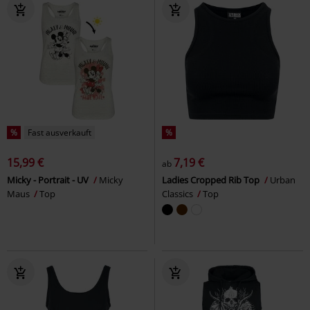
%
Fast ausverkauft
%
15,99 €
7,19 €
ab
Micky - Portrait - UV
Micky
Ladies Cropped Rib Top
Urban
Maus
Top
Classics
Top