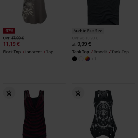
-37%
Auch in Plus Size
UVP
17,99 €
UVP
ab
10,90 €
11,19 €
9,99 €
ab
Flock Top
Innocent
Top
Tank Top
Brandit
Tank-Top
+1