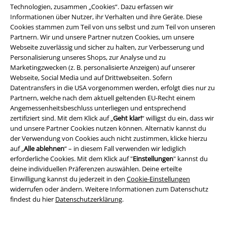
Technologien, zusammen „Cookies“. Dazu erfassen wir
Informationen über Nutzer, ihr Verhalten und ihre Geräte. Diese
Cookies stammen zum Teil von uns selbst und zum Teil von unseren
Über EMP
Partnern. Wir und unsere Partner nutzen Cookies, um unsere
Webseite zuverlässig und sicher zu halten, zur Verbesserung und
EMP Events
Personalisierung unseres Shops, zur Analyse und zu
Marketingzwecken (z. B. personalisierte Anzeigen) auf unserer
Partnerprogramm
Webseite, Social Media und auf Drittwebseiten. Sofern
Datentransfers in die USA vorgenommen werden, erfolgt dies nur zu
EMP Stores
Partnern, welche nach dem aktuell geltenden EU-Recht einem
Angemessenheitsbeschluss unterliegen und entsprechend
Nachhaltigkeit
zertifiziert sind. Mit dem Klick auf „
Geht klar!
“ willigst du ein, dass wir
und unsere Partner Cookies nutzen können. Alternativ kannst du
Jobs bei EMP
der Verwendung von Cookies auch nicht zustimmen, klicke hierzu
auf „
Alle ablehnen
“ – in diesem Fall verwenden wir lediglich
erforderliche Cookies. Mit dem Klick auf "
Einstellungen
" kannst du
deine individuellen Präferenzen auswählen. Deine erteilte
Einwilligung kannst du jederzeit in den
Cookie-Einstellungen
widerrufen oder ändern. Weitere Informationen zum Datenschutz
findest du hier
Datenschutzerklärung
.