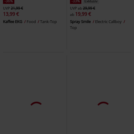
-36%
-33%
Exklusiv
UVP
21,99 €
UVP
ab
29,99 €
13,99 €
19,99 €
ab
Kaffee EKG
Food
Tank-Top
Spray Smile
Electric Callboy
Top
-33%
Exklusiv
-34%
UVP
29,99 €
UVP
21,99 €
19,99 €
14,39 €