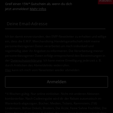
Greif einen 15%* Gutschein ab, wenn du dich
jetzt anmeldest!
Mehr Infos
Ich bin damit einverstanden, den EMP-Newsletter zu erhalten und willige
ein, dass die E.M.P. Merchandising Handelsgesellschaft mbH meine
personenbezogenen Daten verarbeitet um mich individuell und
regelmäßig über ihr Angebot zu informieren. Die Verarbeitung meiner
personenbezogenen Daten erfolgt entsprechend den Bestimmungen in
der
Datenschutzerklärung
. Ich kann meine Einwilligung jederzeit z. B.
durch Anklicken des Abmeldelinks widerrufen.
Hier
kann ich mich vom Newsletter wieder abmelden.
Anmelden
*4 Wochen gültig. Nur online einlösbar. Nicht mit anderen Aktionen
kombinierbar. Nach Codeeingabe wird dir der Rabatt automatisch im
Warenkorb abgezogen. Bücher, Medien, Tickets, Rammstein, (Till)
Lindemann, Böhse Onkelz, Broilers, Die Ärzte, Feine Sahne Fischfilet, Die
Toten Hosen, Gutscheine & Artikel, die einen Spendenbeitrag beinhalten,