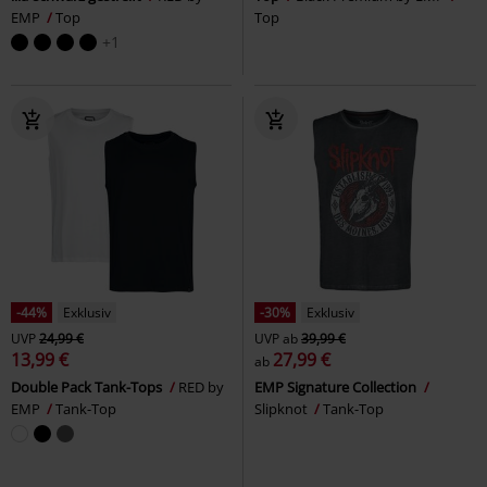
EMP
Top
Top
+1
-44%
Exklusiv
-30%
Exklusiv
UVP
24,99 €
UVP
ab
39,99 €
13,99 €
27,99 €
ab
Double Pack Tank-Tops
RED by
EMP Signature Collection
EMP
Tank-Top
Slipknot
Tank-Top