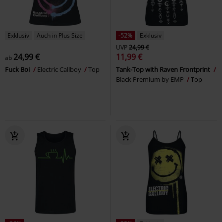
Exklusiv
Auch in Plus Size
-52%
Exklusiv
UVP
24,99 €
24,99 €
11,99 €
ab
Fuck Boi
Electric Callboy
Top
Tank-Top with Raven Frontprint
Black Premium by EMP
Top