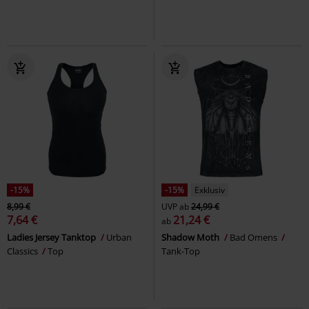
-15%
-15%
Exklusiv
8,99 €
UVP
ab
24,99 €
7,64 €
21,24 €
ab
Ladies Jersey Tanktop
Urban
Shadow Moth
Bad Omens
Classics
Top
Tank-Top