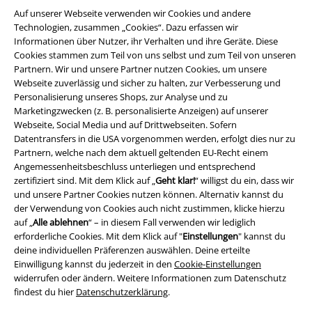
Auf unserer Webseite verwenden wir Cookies und andere
Technologien, zusammen „Cookies“. Dazu erfassen wir
Informationen über Nutzer, ihr Verhalten und ihre Geräte. Diese
Cookies stammen zum Teil von uns selbst und zum Teil von unseren
Partnern. Wir und unsere Partner nutzen Cookies, um unsere
Webseite zuverlässig und sicher zu halten, zur Verbesserung und
Personalisierung unseres Shops, zur Analyse und zu
Marketingzwecken (z. B. personalisierte Anzeigen) auf unserer
Webseite, Social Media und auf Drittwebseiten. Sofern
Rechtliches
Datentransfers in die USA vorgenommen werden, erfolgt dies nur zu
Partnern, welche nach dem aktuell geltenden EU-Recht einem
AGB
Angemessenheitsbeschluss unterliegen und entsprechend
zertifiziert sind. Mit dem Klick auf „
Geht klar!
“ willigst du ein, dass wir
Impressum
und unsere Partner Cookies nutzen können. Alternativ kannst du
der Verwendung von Cookies auch nicht zustimmen, klicke hierzu
Datenschutz
auf „
Alle ablehnen
“ – in diesem Fall verwenden wir lediglich
erforderliche Cookies. Mit dem Klick auf "
Einstellungen
" kannst du
deine individuellen Präferenzen auswählen. Deine erteilte
Entsorgung und Umweltschutz
Einwilligung kannst du jederzeit in den
Cookie-Einstellungen
widerrufen oder ändern. Weitere Informationen zum Datenschutz
Konformitätserklärung
findest du hier
Datenschutzerklärung
.