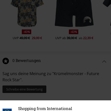
-40%
-43%
UVP
49,99 €
29,99 €
UVP
ab
39,90 €
22,39 €
ab
0 Bewertungen
Sag uns deine Meinung zu "Krümelmonster - Future
Rock Star".
Schreibe eine Bewertung
Shopping from International