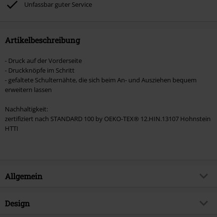
Unfassbar guter Service
Artikel, die einen Spendenbeitrag beinhalten.
Artikelbeschreibung
- Druck auf der Vorderseite
- Druckknöpfe im Schritt
- gefaltete Schulternähte, die sich beim An- und Ausziehen bequem
erweitern lassen
Nachhaltigkeit:
zertifiziert nach STANDARD 100 by OEKO-TEX® 12.HIN.13107 Hohnstein
HTTI
Allgemein
Artikelnummer:
590939
Design
Titel
Krümelmonster - Future Rock Star