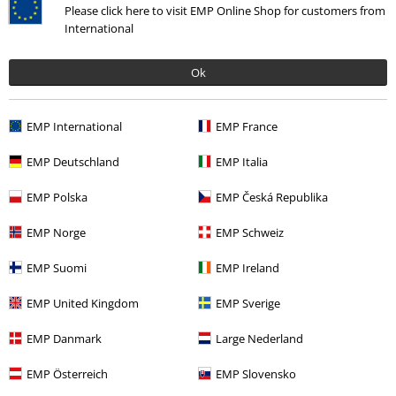
Please click here to visit EMP Online Shop for customers from
International
Ok
EMP International
EMP France
Mehr Kategorien. Mehr Möglichkeiten.
EMP Deutschland
EMP Italia
Sale %
Frauen
Bekleidung
EMP Polska
EMP Česká Republika
Filme & Serien
Top Filme & Serien
Filme
Bekleidung
EMP Norge
EMP Schweiz
Filme & Serien
Bekleidung
EMP Suomi
EMP Ireland
Bekleidung
EMP United Kingdom
EMP Sverige
Filme & Serien
Top Filme & Serien
Krümelmonster
Bekleidung
EMP Danmark
Large Nederland
EMP Österreich
EMP Slovensko
15%