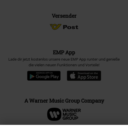
Versender
EMP App
Lade dir jetzt kostenlos unsere neue EMP App runter und genieße
die vielen neuen Funktionen und Vorteile!
A Warner Music Group Company