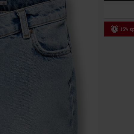
15% sp
Code
WE
Gültig bis zu
Nur Online. Mi
Nach Codeeing
Nicht mit and
Bücher, Medien
Die Toten Hose