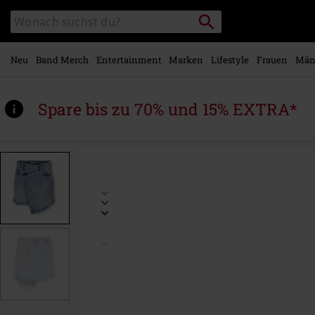
Zum
Packstation
Katalog
Hauptinhalt
suchen
durchsuchen
springen
Neu
Band Merch
Entertainment
Marken
Lifestyle
Frauen
Män
Spare bis zu 70% und 15% EXTRA*
https://www.emp.at/p/kogkat-
unheaven-
closure-
dnm-
skirt/564372.html