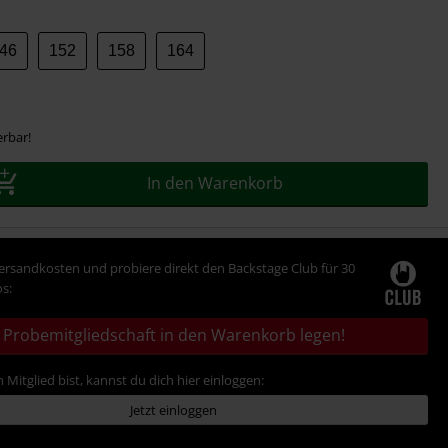
46
152
158
164
erbar!
In den Warenkorb
Versandkosten und probiere direkt den Backstage Club für 30
s:
Probemitgliedschaft in den Warenkorb legen!
 Mitglied bist, kannst du dich hier einloggen:
Jetzt einloggen