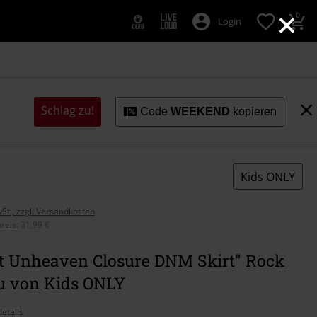
×
0
Login
Schlag zu!
Code
WEEKEND
kopieren
Kids ONLY
wSt., zzgl. Versandkosten
reis
:
31,99 €
t Unheaven Closure DNM Skirt" Rock
au von Kids ONLY
etails