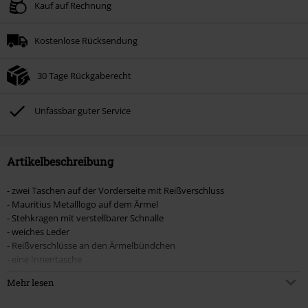
Gültig bis zum 09.08.2026
Kauf auf Rechnung
Nur Online. Mindestbestellwert 49.99€.
Kostenlose Rücksendung
Nach Codeeingabe wird dir der Rabatt automatisch am Ende der Bestellung
abgezogen.
30 Tage Rückgaberecht
Nicht mit anderen Aktionscodes kombinierbar. Von der Reduzierung
ausgeschlossen sind Bücher, Medien, Tickets, Rammstein, (Till) Lindemann,
Böhse Onkelz, Broilers, Die Ärzte, Die Toten Hosen, Metality, Gutscheine &
Unfassbar guter Service
Artikel, die einen Spendenbeitrag beinhalten.
Artikelbeschreibung
- zwei Taschen auf der Vorderseite mit Reißverschluss
- Mauritius Metalllogo auf dem Ärmel
- Stehkragen mit verstellbarer Schnalle
- weiches Leder
- Reißverschlüsse an den Ärmelbündchen
- eine Innentasche
- Ziernähte
Mehr lesen
Die schwarze Lederjacke „Kina S18 LEGV" von Mauritius für Frauen