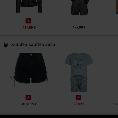
%
179,99 €
134,99 €
Kunden kauften auch
%
%
31,99 €
23,99 €
UV
ab