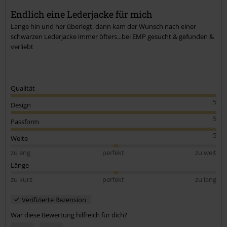
Endlich eine Lederjacke für mich
Lange hin und her überlegt, dann kam der Wunsch nach einer
schwarzen Lederjacke immer öfters...bei EMP gesucht & gefunden &
verliebt
Qualität
5
Design
5
Passform
5
Weite
zu eng
perfekt
zu weit
Länge
zu kurz
perfekt
zu lang
Verifizierte Rezension
War diese Bewertung hilfreich für dich?