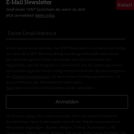
E-Mail Newsletter
Rabatt
Greif einen 15%* Gutschein ab, wenn du dich
jetzt anmeldest!
Mehr Infos
Ich bin damit einverstanden, den EMP-Newsletter zu erhalten und willige
ein, dass die E.M.P. Merchandising Handelsgesellschaft mbH meine
personenbezogenen Daten verarbeitet um mich individuell und
regelmäßig über ihr Angebot zu informieren. Die Verarbeitung meiner
personenbezogenen Daten erfolgt entsprechend den Bestimmungen in
der
Datenschutzerklärung
. Ich kann meine Einwilligung jederzeit z. B.
durch Anklicken des Abmeldelinks widerrufen.
Hier
kann ich mich vom Newsletter wieder abmelden.
Anmelden
*4 Wochen gültig. Nur online einlösbar. Nicht mit anderen Aktionen
kombinierbar. Nach Codeeingabe wird dir der Rabatt automatisch im
Warenkorb abgezogen. Bücher, Medien, Tickets, Rammstein, (Till)
Lindemann, Böhse Onkelz, Broilers, Die Ärzte, Feine Sahne Fischfilet, Die