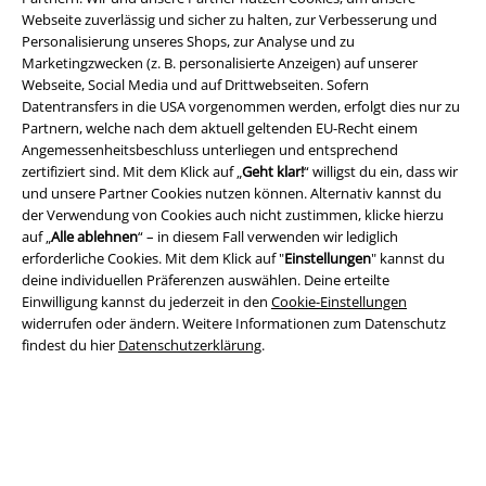
Webseite zuverlässig und sicher zu halten, zur Verbesserung und
Personalisierung unseres Shops, zur Analyse und zu
Marketingzwecken (z. B. personalisierte Anzeigen) auf unserer
Webseite, Social Media und auf Drittwebseiten. Sofern
Datentransfers in die USA vorgenommen werden, erfolgt dies nur zu
Partnern, welche nach dem aktuell geltenden EU-Recht einem
Angemessenheitsbeschluss unterliegen und entsprechend
zertifiziert sind. Mit dem Klick auf „
Geht klar!
“ willigst du ein, dass wir
und unsere Partner Cookies nutzen können. Alternativ kannst du
Rechtliches
der Verwendung von Cookies auch nicht zustimmen, klicke hierzu
auf „
Alle ablehnen
“ – in diesem Fall verwenden wir lediglich
AGB
erforderliche Cookies. Mit dem Klick auf "
Einstellungen
" kannst du
deine individuellen Präferenzen auswählen. Deine erteilte
Impressum
Einwilligung kannst du jederzeit in den
Cookie-Einstellungen
widerrufen oder ändern. Weitere Informationen zum Datenschutz
findest du hier
Datenschutzerklärung
.
Datenschutz
Entsorgung und Umweltschutz
Konformitätserklärung