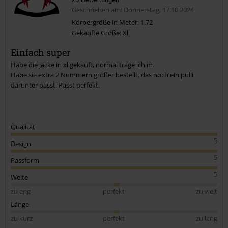
Geschrieben am: Donnerstag, 17.10.2024
Körpergröße in Meter: 1.72
Gekaufte Größe: Xl
Kommentar jetzt abschicken!
Einfach super
Habe die jacke in xl gekauft, normal trage ich m.
Habe sie extra 2 Nummern größer bestellt, das noch ein pulli
darunter passt. Passt perfekt.
Qualität
5
Design
5
Passform
5
Weite
zu eng
perfekt
zu weit
Länge
zu kurz
perfekt
zu lang