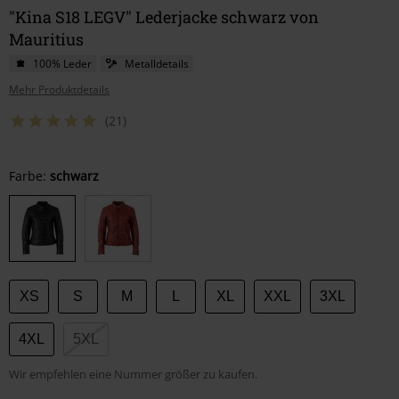
"Kina S18 LEGV" Lederjacke schwarz von
Mauritius
100% Leder
Metalldetails
Mehr Produktdetails
(21)
Wähle
Farbe:
schwarz
deine
Größe
XS
S
M
L
XL
XXL
3XL
4XL
5XL
Wir empfehlen eine Nummer größer zu kaufen.