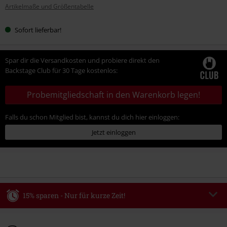
Artikelmaße und Größentabelle
Sofort lieferbar!
Spar dir die Versandkosten und probiere direkt den
Backstage Club für 30 Tage kostenlos:
Probemitgliedschaft in den Warenkorb legen!
Falls du schon Mitglied bist, kannst du dich hier einloggen:
Jetzt einloggen
15% sparen - Nur für kurze Zeit!
Code
WEEKEND
Code kopieren