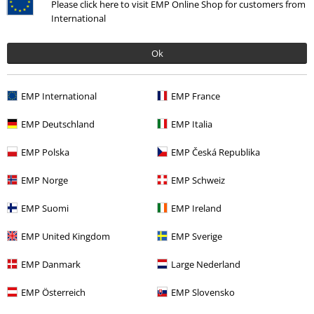
Please click here to visit EMP Online Shop for customers from
Geschrieben am: Dienstag, 05.11.2024
International
Körpergröße in Meter: 1.54
Gekaufte Größe: L
Ok
Kommentar jetzt abschicken!
Schöne Jacke, leider zu klein
Ich habe die Jacke eine Nummer größer bestellt. Leider war sie mir
EMP International
EMP France
trotzdem zu eng. Habe eine 2. in XL gekauft, die mir sehr gut passt.
EMP Deutschland
EMP Italia
EMP Polska
EMP Česká Republika
Qualität
EMP Norge
EMP Schweiz
5
Design
EMP Suomi
EMP Ireland
5
Passform
EMP United Kingdom
EMP Sverige
4
Weite
zu eng
perfekt
zu weit
EMP Danmark
Large Nederland
Länge
EMP Österreich
EMP Slovensko
zu kurz
perfekt
zu lang