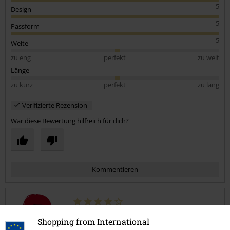
5
Design
5
Passform
5
Weite
zu eng
perfekt
zu weit
Länge
zu kurz
perfekt
zu lang
Verifizierte Rezension
War diese Bewertung hilfreich für dich?
Kommentieren
Tania V.
Shopping from International
5 Bewertungen