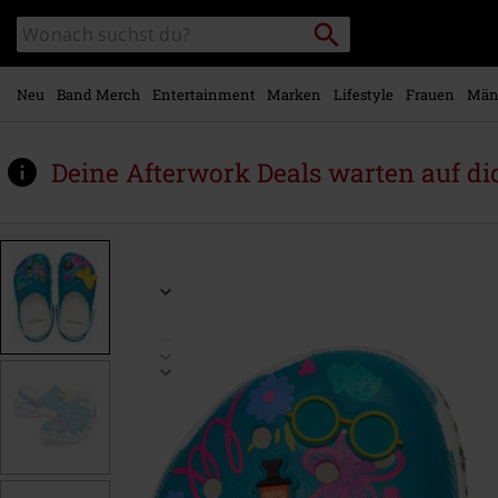
Zum
Packstation
Katalog
Hauptinhalt
suchen
durchsuchen
springen
Neu
Band Merch
Entertainment
Marken
Lifestyle
Frauen
Män
Deine Afterwork Deals warten auf di
https://www.emp.at/p/kids-
encanto-
mirabel-
classic-
clog/585265.html