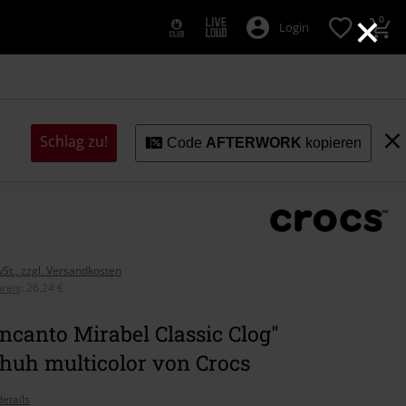
×
0
Login
Schlag zu!
Code
AFTERWORK
kopieren
wSt., zzgl. Versandkosten
reis
:
26,24 €
ncanto Mirabel Classic Clog"
huh multicolor von Crocs
etails