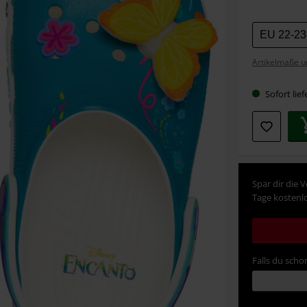
Wähle
EU 22-23
deine
Artikelmaße u
Größe
Sofort lief
Spar dir die 
Tage kostenlo
Falls du schon