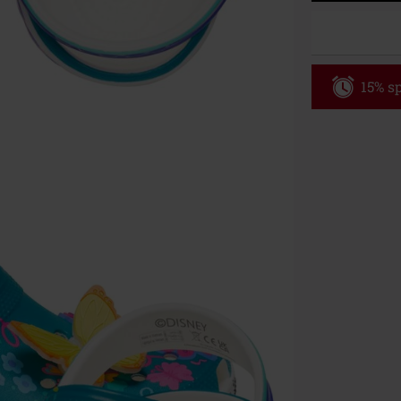
15% sp
Code
AF
Nur Gültig am 
Nur Online. Mi
Nach Codeeing
Nicht mit and
Bücher, Medien
Die Toten Hose