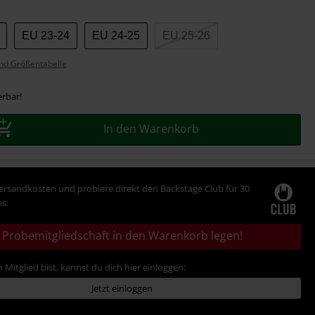
EU 23-24
EU 24-25
EU 25-26
nd Größentabelle
erbar!
In den Warenkorb
Versandkosten und probiere direkt den Backstage Club für 30
s:
Probemitgliedschaft in den Warenkorb legen!
 Mitglied bist, kannst du dich hier einloggen:
Jetzt einloggen