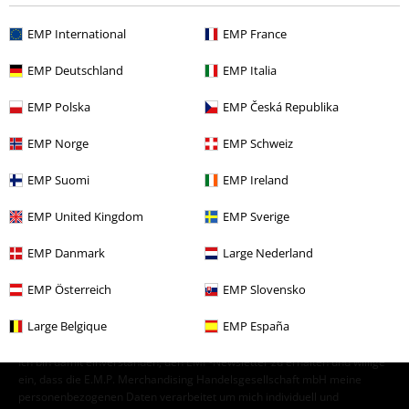
Themen
Schwarze Kleidung
EMP International
EMP France
Bekleidung & Accessoires
Oberteile
EMP Deutschland
EMP Italia
Sale %
Kids
Kinderkleidung
EMP Polska
EMP Česká Republika
Filme & Serien
Top Filme & Serien
Serien
Kinderkleidung
EMP Norge
EMP Schweiz
EMP Suomi
EMP Ireland
15%
EMP United Kingdom
EMP Sverige
E-Mail Newsletter
Rabatt
Greif einen 15%* Gutschein ab, wenn du dich
EMP Danmark
Large Nederland
jetzt anmeldest!
Mehr Infos
EMP Österreich
EMP Slovensko
Large Belgique
EMP España
Ich bin damit einverstanden, den EMP-Newsletter zu erhalten und willige
ein, dass die E.M.P. Merchandising Handelsgesellschaft mbH meine
personenbezogenen Daten verarbeitet um mich individuell und