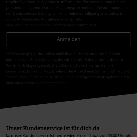
regelmäßig über ihr Angebot zu informieren. Die Verarbeitung meiner
personenbezogenen Daten erfolgt entsprechend den Bestimmungen in
der
Datenschutzerklärung
. Ich kann meine Einwilligung jederzeit z. B.
durch Anklicken des Abmeldelinks widerrufen.
Hier
kann ich mich vom Newsletter wieder abmelden.
Anmelden
*4 Wochen gültig. Nur online einlösbar. Nicht mit anderen Aktionen
kombinierbar. Nach Codeeingabe wird dir der Rabatt automatisch im
Warenkorb abgezogen. Bücher, Medien, Tickets, Rammstein, (Till)
Lindemann, Böhse Onkelz, Broilers, Die Ärzte, Feine Sahne Fischfilet, Die
Toten Hosen, Gutscheine & Artikel, die einen Spendenbeitrag beinhalten,
sind von der Aktion ausgeschlossen.
Unser Kundenservice ist für dich da
Ja, unser Kundenservice ist heute wieder erreichbar von 09:00 Uhr bis