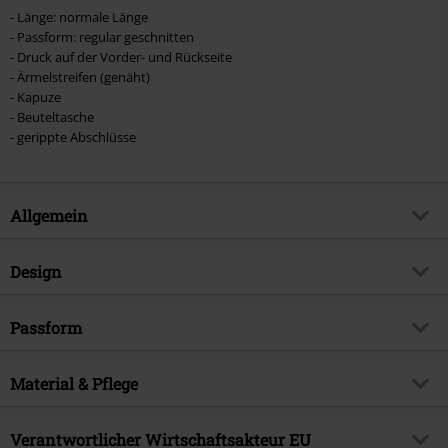
- Länge: normale Länge
- Passform: regular geschnitten
- Druck auf der Vorder- und Rückseite
- Ärmelstreifen (genäht)
- Kapuze
- Beuteltasche
- gerippte Abschlüsse
Allgemein
Artikelnummer:
522860
Design
Titel
Kids - Gon
Produkt-Typ
Kapuzenpullover
Produktthema
Passform
Fan-Merch, TV-Serien, Anime
Muster
Uni
Signature
nein
Länge (des Kleidungsstücks)
Normal
Bedruckt
Material & Pflege
ja
Lizenz
offiziell lizenziertes Produkt
Halsausschnitt/Kragen
Rundhals
Entertainment License
Hunter x Hunter
Obermaterial
100% Baumwolle
Verantwortlicher Wirtschaftsakteur EU
Farbe
schwarz