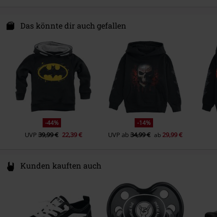
Erscheinungsdatum
03.08.2022
Pflegehinweis
Maschinenwäsche
Cotton Division
Geschlecht
Kinder
100 Ave Du Generale Lec. Batiment 1
Das könnte dir auch gefallen
93500 Pantin
France
www.cottondivision.com
-44%
-14%
UVP
39,99 €
22,39 €
UVP
ab
34,99 €
29,99 €
ab
Kunden kauften auch