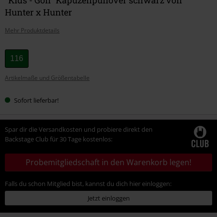
Hunter x Hunter
Mehr Produktdetails
Wähle
116
deine
Artikelmaße und Größentabelle
Größe
Sofort lieferbar!
Spar dir die Versandkosten und probiere direkt den
Backstage Club für 30 Tage kostenlos:
Probemitgliedschaft in den Warenkorb legen!
Falls du schon Mitglied bist, kannst du dich hier einloggen:
Jetzt einloggen