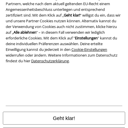
Partnern, welche nach dem aktuell geltenden EU-Recht einem
AGB
Angemessenheitsbeschluss unterliegen und entsprechend
zertifiziert sind. Mit dem Klick auf „
Geht klar!
“ willigst du ein, dass wir
Impressum
und unsere Partner Cookies nutzen können. Alternativ kannst du
der Verwendung von Cookies auch nicht zustimmen, klicke hierzu
Datenschutz
auf „
Alle ablehnen
“ – in diesem Fall verwenden wir lediglich
erforderliche Cookies. Mit dem Klick auf "
Einstellungen
" kannst du
Entsorgung und Umweltschutz
deine individuellen Präferenzen auswählen. Deine erteilte
Einwilligung kannst du jederzeit in den
Cookie-Einstellungen
widerrufen oder ändern. Weitere Informationen zum Datenschutz
Konformitätserklärung
findest du hier
Datenschutzerklärung
.
Information zur Barrierefreiheit
Cookie-Einstellungen
Vertrag widerrufen
Alle Preise inkl. gesetzlicher Mehrwertsteuer, zzgl.
Versandkosten
© 1986-2026 E.M.P. Merchandising HGmbH
Geht klar!