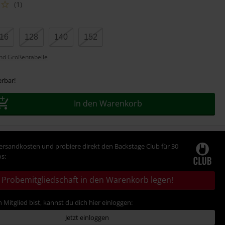
(1)
16
128
140
152
nd Größentabelle
erbar!
In den Warenkorb
Versandkosten und probiere direkt den Backstage Club für 30
s:
Probemitgliedschaft in den Warenkorb legen!
 Mitglied bist, kannst du dich hier einloggen:
Jetzt einloggen