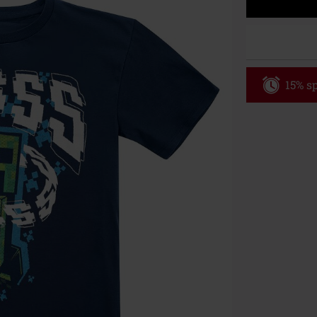
15% sp
Code
WE
Gültig bis zu
Nur Online. Mi
Nach Codeeing
Nicht mit and
Bücher, Medien
Die Toten Hose